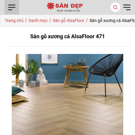
0916.422.522
/
/
/
Trang chủ
Danh mục
Sàn gỗ AlsaFloor
Sàn gỗ xương cá AlsaFl
Sàn gỗ xương cá AlsaFloor 471