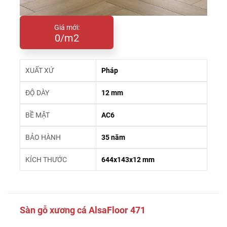
Giá mới:
0/m2
XUẤT XỨ
Pháp
ĐỘ DÀY
12 mm
BỀ MẶT
AC6
BẢO HÀNH
35 năm
KÍCH THƯỚC
644x143x12 mm
Sàn gỗ xương cá AlsaFloor 471