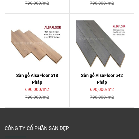
790,000/m2
790,000/m2
Sàn gỗ AlsaFloor 518
Sàn gỗ AlsaFloor 542
Pháp
Pháp
690,000/m2
690,000/m2
790,000/m2
790,000/m2
CÔNG TY CỔ PHẦN SÀN ĐẸP