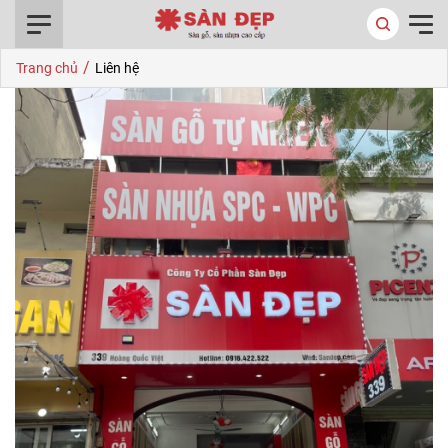
0916.422.522
/
Trang chủ
Liên hệ