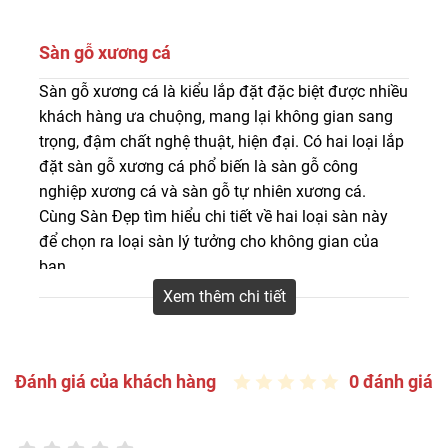
Sàn gỗ xương cá
Sàn gỗ xương cá là kiểu lắp đặt đặc biệt được nhiều
Lắp đặt sàn gỗ xương cá là kiểu lót sàn cổ điển đang
khách hàng ưa chuộng, mang lại không gian sang
ngày càng được ưa chuộng mang đến không gian nội
trọng, đậm chất nghệ thuật, hiện đại. Có hai loại lắp
thất sang trọng, nổi bật hơn so với các cách lắp đặt khác
đặt sàn gỗ xương cá phổ biến là sàn gỗ công
nghiệp xương cá và sàn gỗ tự nhiên xương cá.
Cùng Sàn Đẹp tìm hiểu chi tiết về hai loại sàn này
để chọn ra loại sàn lý tưởng cho không gian của
bạn.
Xem thêm chi tiết
Đánh giá của khách hàng
0 đánh giá