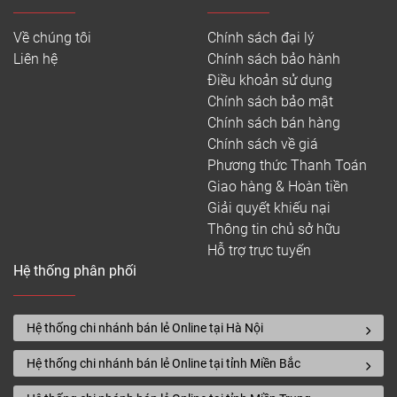
hương
Về chúng tôi
Chính sách đại lý
450*90*15
Sàn gỗ
Liên hệ
Chính sách bảo hành
750*90*15
xương cá
1.000.000
Điều khoản sử dụng
600*90*18
chiu liu
Chính sách bảo mật
750*90*18
Chính sách bán hàng
Sàn gỗ
Chính sách về giá
600*90*15
xương cá
1.200.000
Phương thức Thanh Toán
750*90*15
gõ đỏ
Giao hàng & Hoàn tiền
Giải quyết khiếu nại
600*90*15
Sàn gỗ
Thông tin chủ sở hữu
900*90*15
xương cá
930.000
Hỗ trợ trực tuyến
600*90*18
Hệ thống phân phối
sồi
750*90*18
450*90*15
Sàn gỗ
Hệ thống chi nhánh bán lẻ Online tại Hà Nội
750*90*15
xương cá
1.450.000
600*90*18
Hệ thống chi nhánh bán lẻ Online tại tỉnh Miền Bắc
óc chó
750*90*18