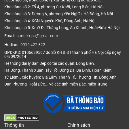
(Cuối ngõ 38, trong công ty xây dựng công nghiệp ICC)
Tham khảo báo giá
sàn gỗ tự nhiên
xương cá dưới
Kho hàng số 2: Tổ 4, phường Cự Khối, Long Biên, Hà Nội
đây với các kích thước phổ biến được công ty Sàn
Kho hàng số 3: Đường 6, phường Yên Nghĩa, Hà Đông, Hà Nội
Đẹp cập nhật liên tục.
Kho hàng số 4: KCN Nguyên Khê, Đông Anh, Hà Nội
Các loại gỗ như Gỗ Đỏ, Căm Xe, Sồi, Chiu Liu… được
Kho hàng số 5: Km9 ĐL Thăng Long, An Khánh, Hoài Đức, Hà Nội
cắt rãnh hèm trái – phải riêng biệt. Đây là dòng sản
Email:
sandep.jsc@gmail.com
phẩm đẳng cấp nhất, màu sắc vân gỗ biến đổi tự
Hotline:
0916.422.522
nhiên tạo nên sự độc bản.
GPĐKKD: 0106629567 do Sở KH & ĐT thành phố Hà Nội cấp ngày
04/09/2014
Kích thước
Đơn giá
Hệ thống đại lý Sàn Đẹp có tại các quận: Long Biên,
Sản phẩm
Hà Đông, Thanh Xuân, Tây Hồ, Đống Đa, Ba Đình, Hoàn Kiếm,
(mm)
(đ/m2)
Từ Liêm… các huyện: Gia Lâm, Thanh Trì, Thường Tín, Đông Anh,
Đan Phượng, Hoài Đức… và các tỉnh miền Bắc, miền Trung.
Sàn gỗ
600*90*15
xương cá
1.130.000
900*90*15
căm xe
Sàn gỗ
xương cá
600*90*15
1.850.000
giáng
900*90*15
Thông tin
Chính sách