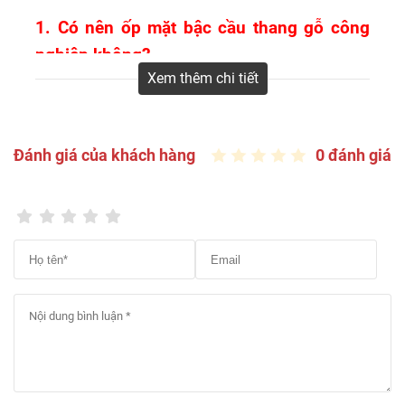
1. Có nên ốp mặt bậc cầu thang gỗ công
nghiệp không?
Xem thêm chi tiết
Bạn yêu thích cái nhìn cổ điển và mộc mạc của gỗ
tự nhiên nhưng chi phí để ốp gỗ tự nhiên cho cầu
thang vượt quá ngân sách của bạn. Từ những
Đánh giá của khách hàng
0 đánh giá
nghiên cứu nhu cầu ốp sàn gỗ cầu thang ngày càng
tăng cao tại Việt Nam, Công ty Cổ phần Sàn Đẹp
cho ra đời sản phẩm: Tấm ốp mặt bậc cầu thang gỗ
công nghiệp
bền – đẹp – rẻ
. Những ưu điểm sau
đây của sản phẩm chắc chắn sẽ khiến bạn yên tâm
về chất lượng dòng sản phẩm này.
– Màu sắc đa dạng với các gam màu gỗ tự nhiên
như sồi, lim, gõ đỏ, giáng hương, óc chó walnut với
hàng chục tone màu khác nhau phù hợp với màu
sắc sàn gỗ, màu sơn tường và thiết kế nội thất
– Cấu trúc cốt gỗ HDF, MDF bền vững, không cong