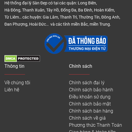
Hệ thống đại lý Sàn Đẹp có tại các quận: Long Biên,
Hà Đông, Thanh Xuân, Tây Hồ, Đống Đa, Ba Đình, Hoàn Kiếm,
Từ Liêm… các huyện: Gia Lâm, Thanh Trì, Thường Tín, Đông Anh,
Đan Phượng, Hoài Đức… và các tỉnh miền Bắc, miền Trung.
Thông tin
Chính sách
Cầu thang ốp sàn và cổ bậc bằng ván gỗ công
nghiệp chất lượng cao, màu sắc sang trọng
Về chúng tôi
Chính sách đại lý
Liên hệ
Chính sách bảo hành
2. Báo giá sàn gỗ cầu thang năm 2026
Điều khoản sử dụng
– Giá sàn gỗ cầu thang công nghiệp rẻ chỉ khoảng
Chính sách bảo mật
700.000đ/m2, bằng 1/3 giá gỗ tự nhiên và được
Chính sách bán hàng
đánh giá là có mức giá thấp hơn những loại vật liệu
Chính sách về giá
ốp cầu thang khác.
Phương thức Thanh Toán
– Chi phí thợ thi công ốp gỗ công nghiệp mặt bậc