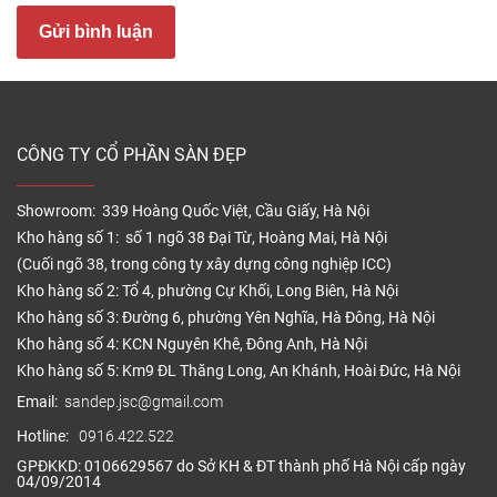
vênh, không co ngót khi thời tiết thay đổi, chịu nước
Gửi bình luận
cực tốt nên luôn ổn định.
– Bề mặt được xử lý phủ melamine chống xước để
hạn chế mài mòn, không bị bạc màu, dễ vệ sinh và
chùi rửa
CÔNG TY CỔ PHẦN SÀN ĐẸP
– Độ dày của tấm gỗ công nghiệp ốp sàn cầu thang
dày 12mm và 15mm rất chắc chắn tạo cảm giác êm
Showroom: 339 Hoàng Quốc Việt, Cầu Giấy, Hà Nội
chân, thoải mái khi sử dụng.
Kho hàng số 1: số 1 ngõ 38 Đại Từ, Hoàng Mai, Hà Nội
– Thi công dễ dàng, nhanh chóng bằng đinh vít và
(Cuối ngõ 38, trong công ty xây dựng công nghiệp ICC)
keo chuyên dụng nên có thể sử dụng ngay sau khi
Kho hàng số 2: Tổ 4, phường Cự Khối, Long Biên, Hà Nội
lắp đặt.
Kho hàng số 3: Đường 6, phường Yên Nghĩa, Hà Đông, Hà Nội
Việc sử dụng các loại vật liệu làm lan can cầu thang
Kho hàng số 4: KCN Nguyên Khê, Đông Anh, Hà Nội
như gỗ tự nhiên, inox hay kính cường lực hết hợp với
Kho hàng số 5: Km9 ĐL Thăng Long, An Khánh, Hoài Đức, Hà Nội
việc sử dụng gỗ công nghiệp để lắp đặt mặt sàn
Email:
sandep.jsc@gmail.com
cầu thang củng cố sự vững chắc tạo nên không
Hotline:
0916.422.522
gian cầu thang sự hài hòa và sang trọng.
GPĐKKD: 0106629567 do Sở KH & ĐT thành phố Hà Nội cấp ngày
04/09/2014