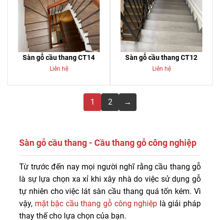
Sàn gỗ cầu thang CT14
Sàn gỗ cầu thang CT12
Liên hệ
Liên hệ
1
2
→
Sàn gỗ cầu thang - Cầu thang gỗ công nghiệp
Thay vì thi công ốp mặt bậc cầu thang bằng đá hay gỗ
Từ trước đến nay mọi người nghĩ rằng cầu thang gỗ
tự nhiên, tấm ốp mặt bậc cầu thang gỗ công nghiệp có
là sự lựa chọn xa xỉ khi xây nhà do việc sử dụng gỗ
giá cạnh tranh, tính thẩm mỹ cao đang ngày càng được
tự nhiên cho việc lát sàn cầu thang quá tốn kém. Vì
nhiều người tiêu dùng lựa chọn.
vậy,
mặt bậc cầu thang gỗ công nghiệp
là giải pháp
thay thế cho lựa chọn của bạn.