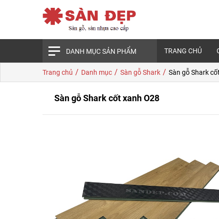
TRANG CHỦ
DANH MỤC SẢN PHẨM
/
/
/
Trang chủ
Danh mục
Sàn gỗ Shark
Sàn gỗ Shark cố
Sàn gỗ Shark cốt xanh O28