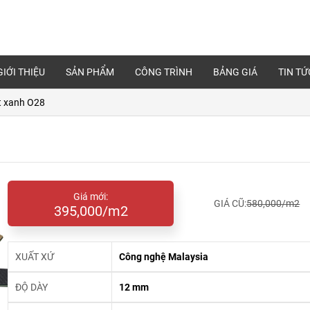
GIỚI THIỆU
SẢN PHẨM
CÔNG TRÌNH
BẢNG GIÁ
TIN TỨ
t xanh O28
Giá mới:
GIÁ CŨ:
580,000/m2
395,000/m2
XUẤT XỨ
Công nghệ Malaysia
ĐỘ DÀY
12 mm