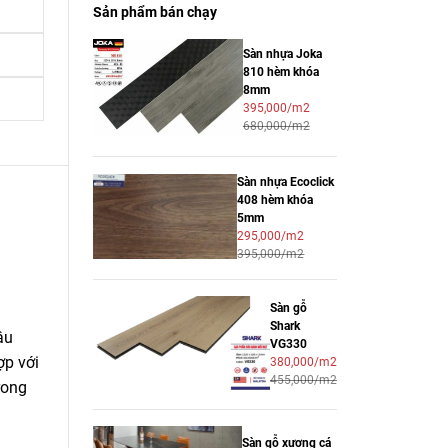
Sản phẩm bán chạy
Sàn nhựa Joka
810 hèm khóa
8mm
395,000/m2
680,000/m2
Sàn nhựa Ecoclick
408 hèm khóa
5mm
295,000/m2
395,000/m2
Sàn gỗ
Shark
âu
VG330
ợp với
380,000/m2
455,000/m2
rong
Sàn gỗ xương cá