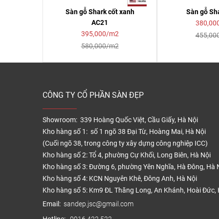
Sàn gỗ Shark cốt xanh
Sàn gỗ Sh
AC21
380,00
395,000/m2
455,00
580,000/m2
CÔNG TY CỔ PHẦN SÀN ĐẸP
Showroom: 339 Hoàng Quốc Việt, Cầu Giấy, Hà Nội
Kho hàng số 1: số 1 ngõ 38 Đại Từ, Hoàng Mai, Hà Nội
(Cuối ngõ 38, trong công ty xây dựng công nghiệp ICC)
Kho hàng số 2: Tổ 4, phường Cự Khối, Long Biên, Hà Nội
Kho hàng số 3: Đường 6, phường Yên Nghĩa, Hà Đông, Hà 
Kho hàng số 4: KCN Nguyên Khê, Đông Anh, Hà Nội
Kho hàng số 5: Km9 ĐL Thăng Long, An Khánh, Hoài Đức, 
Email:
sandep.jsc@gmail.com