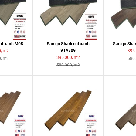
cốt xanh M08
Sàn gỗ Shark cốt xanh
Sàn gỗ Shar
VTA709
0/m2
395
395,000/m2
0/m2
580
580,000/m2