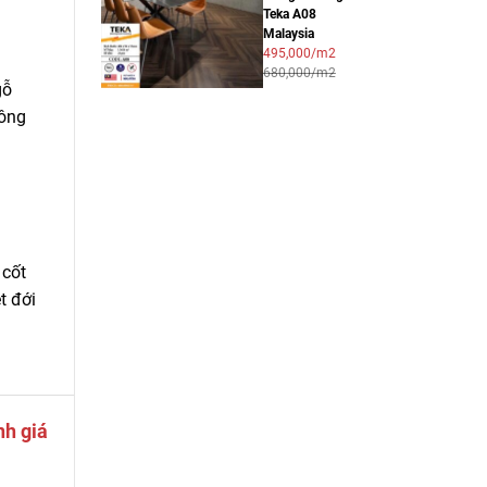
Teka A08
Malaysia
495,000/m2
680,000/m2
gỗ
hông
 cốt
t đới
nh giá