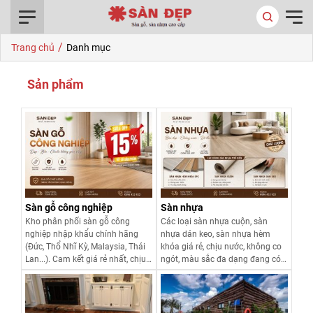
0916.422.522
/
Trang chủ
Danh mục
Sản phẩm
Sàn gỗ công nghiệp
Sàn nhựa
Kho phân phối sàn gỗ công
Các loại sàn nhựa cuộn, sàn
nghiệp nhập khẩu chính hãng
nhựa dán keo, sàn nhựa hèm
(Đức, Thổ Nhĩ Kỳ, Malaysia, Thái
khóa giá rẻ, chịu nước, không co
Lan...). Cam kết giá rẻ nhất, chịu
ngót, màu sắc đa dạng đang có
nước tốt, bảo hành dài hạn.
nhiều ứng dụng trong các công
Khuyến mãi 25% - Click xem ngay
trình nhà sàn ở, văn phòng, nhà
mẫu đẹp!
máy, bệnh viện, trường học, trung
Xem chi tiết
Xem chi tiết
tâm thương mại ...