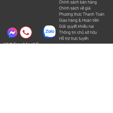
Chính sách bán hàng
Chính sách về giá
Phương thức Thanh Toán
Giao hàng & Hoàn tiền
Giải quyết khiếu nại
Thông tin chủ sở hữu
Hỗ trợ trực tuyến
Hệ thống phân phối
Hệ thống chi nhánh bán lẻ Online tại Hà Nội
Hệ thống chi nhánh bán lẻ Online tại tỉnh Miền Bắc
Hệ thống chi nhánh bán lẻ Online tại tỉnh Miền Trung
Copyright @ Công Ty Cổ Phần Sàn Đẹp - Tổng Kho Sàn gỗ, sàn nhựa,
sàn gỗ ngoài trời, tấm ốp tường, ốp trần PVC