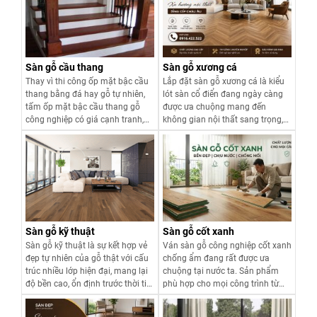
Sàn gỗ cầu thang
Sàn gỗ xương cá
Thay vì thi công ốp mặt bậc cầu
Lắp đặt sàn gỗ xương cá là kiểu
thang bằng đá hay gỗ tự nhiên,
lót sàn cổ điển đang ngày càng
tấm ốp mặt bậc cầu thang gỗ
được ưa chuộng mang đến
công nghiệp có giá cạnh tranh,
không gian nội thất sang trọng,
tính thẩm mỹ cao đang ngày
nổi bật hơn so với các cách lắp
càng được nhiều người tiêu dùng
đặt khác
lựa chọn.
Xem chi tiết
Xem chi tiết
Sàn gỗ kỹ thuật
Sàn gỗ cốt xanh
Sàn gỗ kỹ thuật là sự kết hợp vẻ
Ván sàn gỗ công nghiệp cốt xanh
đẹp tự nhiên của gỗ thật với cấu
chống ẩm đang rất được ưa
trúc nhiều lớp hiện đại, mang lại
chuộng tại nước ta. Sản phẩm
độ bền cao, ổn định trước thời tiết
phù hợp cho mọi công trình từ
và giá thành hợp lý hơn so với
dân dụng đến thương mại với
sàn gỗ tự nhiên
mức giá hợp lý