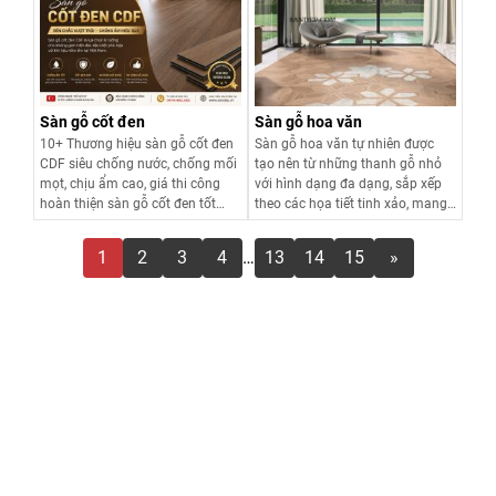
Xem chi tiết
Xem chi tiết
Sàn gỗ cốt đen
Sàn gỗ hoa văn
10+ Thương hiệu sàn gỗ cốt đen
Sàn gỗ hoa văn tự nhiên được
CDF siêu chống nước, chống mối
tạo nên từ những thanh gỗ nhỏ
mọt, chịu ẩm cao, giá thi công
với hình dạng đa dạng, sắp xếp
hoàn thiện sàn gỗ cốt đen tốt
theo các họa tiết tinh xảo, mang
nhất chỉ có tại Sàn Đẹp. LH
đến vẻ đẹp độc đáo cho không
0916.422.522 để nhận tư vấn và
gian nội thất.
1
2
3
4
…
13
14
15
»
đặt hàng.
Xem chi tiết
Xem chi tiết