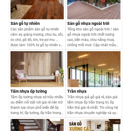
Sàn gỗ tự nhiên
Sàn gỗ nhựa ngoài trời
Các sản phẩm sàn gỗ tự nhiên
Tổng kho sàn gỗ ngoài trời / sàn
căm xe, giáng hương, chiu liu, sồi,
gỗ nhựa ngoài trời chất lượng
óc chó, gõ đỏ, lim, tre pơ mu ...
cao, bền màu, chịu nắng mưa,
được làm 100% từ gỗ tự nhiên với
chống mối mọt. Cập nhật mẫu
công nghệ ép, tẩm sấy, chống
mới 2026, lắp đặt nhanh, bảo
mối mọt, sơn chống xước mang
hành dài hạn.
đến sự sang trọng, đẳng cấp cho
Xem chi tiết
Xem chi tiết
công trình của bạn.
Tấm nhựa ốp tường
Trần nhựa
Tấm ốp tường nhựa sở hữu nhiều
Trần nhựa giả gỗ giá rẻ, báo giá
ưu điểm nổi bật với giá rẻ nên trở
tấm nhựa ốp trần trang trí, ốp
thành lựa chọn phổ biến để ốp
trần thả giá rẻ nhất. Thi công hệ
trang trí, ốp tường, ốp trần trong
trần nhựa chuyên nghiệp và uy
các công trình nhà ở dân dụng và
tín tại Hà Nội và các tỉnh thành
thương mại.
lân cận.
Xem chi tiết
Xem chi tiết