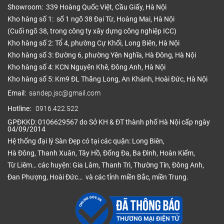
1380*188*12
395.000
Sàn gỗ
Showroom: 339 Hoàng Quốc Việt, Cầu Giấy, Hà Nội
Đức
Kho hàng số 1: số 1 ngõ 38 Đại Từ, Hoàng Mai, Hà Nội
Kronotex
1845*188*12
545.000
(Cuối ngõ 38, trong công ty xây dựng công nghiệp ICC)
Kho hàng số 2: Tổ 4, phường Cự Khối, Long Biên, Hà Nội
Sàn gỗ
1291*193*12
535.000
Đức
Kho hàng số 3: Đường 6, phường Yên Nghĩa, Hà Đông, Hà Nội
Egger
Kho hàng số 4: KCN Nguyên Khê, Đông Anh, Hà Nội
Kho hàng số 5: Km9 ĐL Thăng Long, An Khánh, Hoài Đức, Hà Nội
1380*116*12
Sàn gỗ
650.000
Thụy Sĩ
Email:
sandep.jsc@gmail.com
Kronoswiss
1380*193*12
Hotline:
0916.422.522
GPĐKKD: 0106629567 do Sở KH & ĐT thành phố Hà Nội cấp ngày
1380*191*12
Sàn gỗ
04/09/2014
LH
Ba Lan
Kronopol
Hệ thống đại lý Sàn Đẹp có tại các quận: Long Biên,
1845*188*12
Hà Đông, Thanh Xuân, Tây Hồ, Đống Đa, Ba Đình, Hoàn Kiếm,
Từ Liêm… các huyện: Gia Lâm, Thanh Trì, Thường Tín, Đông Anh,
1380*156*12
640.000
Đan Phượng, Hoài Đức… và các tỉnh miền Bắc, miền Trung.
Sàn gỗ
1380*190*12
640.000
Bỉ
QuickStep
1380*190*12
850.000