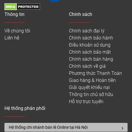
134*1263*12
Sàn gỗ
455.000
Bỉ
Thông tin
Chính sách
Balterio
190,5*1257*12
Về chúng tôi
Chính sách đại lý
192*1285*12
Sàn gỗ
Liên hệ
Chính sách bảo hành
LH
Đức
Binyl Pro
132*1285*12
Điều khoản sử dụng
Chính sách bảo mật
Chính sách bán hàng
1220*114*12
395.000
Sàn gỗ
Malaysia
Chính sách về giá
Shark
1220*128*12
495.000
Phương thức Thanh Toán
Giao hàng & Hoàn tiền
1285*188*12
Giải quyết khiếu nại
TZ
Thông tin chủ sở hữu
Hỗ trợ trực tuyến
1285*137*12
Hệ thống phân phối
VG
Sàn gỗ
848*107*12
LH
Malaysia
Hệ thống chi nhánh bán lẻ Online tại Hà Nội
Inovar
MV