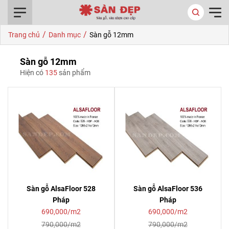
0916.422.522
/
/
Trang chủ
Danh mục
Sàn gỗ 12mm
Sàn gỗ 12mm
Hiện có
135
sản phẩm
Sàn gỗ AlsaFloor 528
Sàn gỗ AlsaFloor 536
Pháp
Pháp
690,000/m2
690,000/m2
790,000/m2
790,000/m2