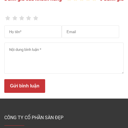
Mẫu sàn gỗ AlsaFloor 12mm cao cấp nhập khẩu từ Pháp
Giá sàn gỗ 12mm mới nhất 2026
Sàn gỗ dày 12mm bao nhiêu tiền 1m2?
Giá thi sàn
gỗ công trọn gói
là bao nhiêu? Sàn Đẹp xin gửi tới
Quý khách hàng bảng giá các loại dòng sàn gỗ
công nghiệp 12mm được ưa chuộng trên thị trường
hiện nay:
Kích thước
Đơn giá
Sản phẩm
Xuất xứ
Gửi bình luận
(mm)
(đ/m2)
1286*210*12
Sàn gỗ
660.000
Pháp
Alsafloor
1286*122*12
CÔNG TY CỔ PHẦN SÀN ĐẸP