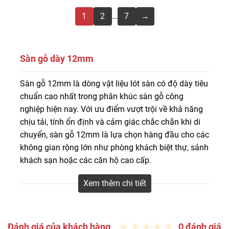
1
2
…
7
→
Sàn gỗ dày 12mm
Bạn đang tìm mua sàn gỗ công nghiệp đáp ứng các tiêu
Sàn gỗ 12mm
là dòng vật liệu lót sàn có độ dày tiêu
chí bền đẹp, chịu nước thì ván sàn gỗ 12mm chính là lựa
chuẩn cao nhất trong phân khúc sàn gỗ công
chọn tuyệt vời
nghiệp hiện nay. Với ưu điểm vượt trội về khả năng
chịu tải, tính ổn định và cảm giác chắc chắn khi di
chuyển, sàn gỗ 12mm là lựa chọn hàng đầu cho các
không gian rộng lớn như phòng khách biệt thự, sảnh
khách sạn hoặc các căn hộ cao cấp.
Tại
Sandep.vn
, chúng tôi cung cấp hệ thống sản
Xem thêm chi tiết
phẩm sàn gỗ 12mm nhập khẩu trực tiếp từ châu Âu,
Malaysia, Thái Lan, sản xuất trong nước chất lượng
cao.
Đánh giá của khách hàng
0 đánh giá