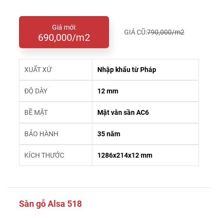
Giá mới:
GIÁ CŨ:
790,000/m2
690,000/m2
XUẤT XỨ
Nhập khẩu từ Pháp
ĐỘ DÀY
12 mm
BỀ MẶT
Mặt vân sần AC6
BẢO HÀNH
35 năm
KÍCH THƯỚC
1286x214x12 mm
Sàn gỗ Alsa 518