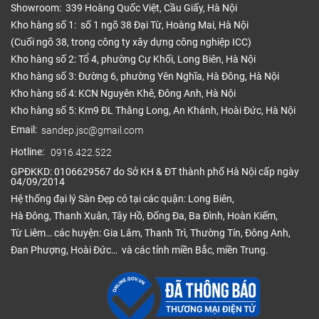
Showroom: 339 Hoàng Quốc Việt, Cầu Giấy, Hà Nội
Kho hàng số 1: số 1 ngõ 38 Đại Từ, Hoàng Mai, Hà Nội
(Cuối ngõ 38, trong công ty xây dựng công nghiệp ICC)
Kho hàng số 2: Tổ 4, phường Cự Khối, Long Biên, Hà Nội
Kho hàng số 3: Đường 6, phường Yên Nghĩa, Hà Đông, Hà Nội
Kho hàng số 4: KCN Nguyên Khê, Đông Anh, Hà Nội
Kho hàng số 5: Km9 ĐL Thăng Long, An Khánh, Hoài Đức, Hà Nội
Email:
sandep.jsc@gmail.com
Hotline:
0916.422.522
GPĐKKD: 0106629567 do Sở KH & ĐT thành phố Hà Nội cấp ngày
04/09/2014
Hệ thống đại lý Sàn Đẹp có tại các quận: Long Biên,
Hà Đông, Thanh Xuân, Tây Hồ, Đống Đa, Ba Đình, Hoàn Kiếm,
Từ Liêm… các huyện: Gia Lâm, Thanh Trì, Thường Tín, Đông Anh,
Đan Phượng, Hoài Đức… và các tỉnh miền Bắc, miền Trung.