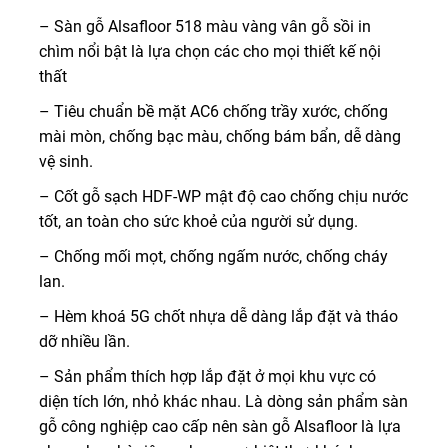
– Sàn gỗ Alsafloor 518 màu vàng vân gỗ sồi in
chìm nổi bật là lựa chọn các cho mọi thiết kế nội
thất
– Tiêu chuẩn bề mặt AC6 chống trầy xước, chống
mài mòn, chống bạc màu, chống bám bẩn, dễ dàng
vệ sinh.
– Cốt gỗ sạch HDF-WP mật độ cao chống chịu nước
tốt, an toàn cho sức khoẻ của người sử dụng.
– Chống mối mọt, chống ngấm nước, chống cháy
lan.
– Hèm khoá 5G chốt nhựa dễ dàng lắp đặt và tháo
dỡ nhiều lần.
– Sản phẩm thích hợp lắp đặt ở mọi khu vực có
diện tích lớn, nhỏ khác nhau. Là dòng sản phẩm sàn
gỗ công nghiệp cao cấp nên sàn gỗ Alsafloor là lựa