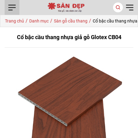
0916.422.522
/
/
/
Trang chủ
Danh mục
Sàn gỗ cầu thang
Cổ bậc cầu thang nhựa 
Cổ bậc cầu thang nhựa giả gỗ Glotex CB04