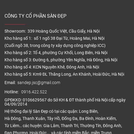
CÔNG TY CỔ PHẦN SÀN ĐẸP
Showroom: 339 Hoàng Quốc Việt, Cầu Giấy, Hà Nội
Kho hàng số 1: số 1 ngõ 38 Đại Từ, Hoàng Mai, Hà Nội
(Cuối ngõ 38, trong công ty xây dựng công nghiệp ICC)
Kho hàng số 2: Tổ 4, phường Cự Khối, Long Biên, Hà Nội
Kho hàng số 3: Đường 6, phường Yên Nghĩa, Hà Đông, Hà Nội
Kho hàng số 4: KCN Nguyên Khê, Đông Anh, Hà Nội
Kho hàng số 5: Km9 ĐL Thăng Long, An Khánh, Hoài Đức, Hà Nội
Email:
sandep.jsc@gmail.com
Hotline:
0916.422.522
GPĐKKD: 0106629567 do Sở KH & ĐT thành phố Hà Nội cấp ngày
04/09/2014
Hệ thống đại lý Sàn Đẹp có tại các quận: Long Biên,
Hà Đông, Thanh Xuân, Tây Hồ, Đống Đa, Ba Đình, Hoàn Kiếm,
Từ Liêm… các huyện: Gia Lâm, Thanh Trì, Thường Tín, Đông Anh,
Đan Phượng, Hoài Đức… và các tỉnh miền Bắc, miền Trung.