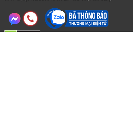
Thông tin
Chính sách
Về chúng tôi
Chính sách đại lý
Liên hệ
Chính sách bảo hành
Điều khoản sử dụng
Chính sách bảo mật
Chính sách bán hàng
Chính sách về giá
Phương thức Thanh Toán
Giao hàng & Hoàn tiền
Giải quyết khiếu nại
Thông tin chủ sở hữu
Hỗ trợ trực tuyến