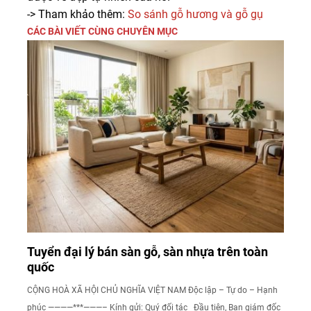
-> Tham khảo thêm:
So sánh gỗ hương và gỗ gụ
CÁC BÀI VIẾT CÙNG CHUYÊN MỤC
Tuyển đại lý bán sàn gỗ, sàn nhựa trên toàn
quốc
CỘNG HOÀ XÃ HỘI CHỦ NGHĨA VIỆT NAM Độc lập – Tự do – Hạnh
phúc ————***———– Kính gửi: Quý đối tác Đầu tiên, Ban giám đốc