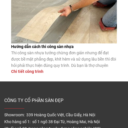
Hướng dẫn cách thi công sàn nhựa
Thi công sàn nhựa tưởng chừng đơn giản nhưng để đạt
được bề mặt phẳng đẹp, khít hèm và sử dụng lâu bền thì đòi
hỏi phải thực hiện đúng quy trình. Dù bạn là thợ chuyên
Chi tiết công trình
nghiệp hay tự lát tại nhà, nắm vững các bước lắp đặt chuẩn
sẽ giúp sàn nhựa phát […]
CÔNG TY CỔ PHẦN SÀN ĐẸP
Showroom: 339 Hoàng Quốc Việt, Cầu Giấy, Hà Nội
Kho hàng số 1: số 1 ngõ 38 Đại Từ, Hoàng Mai, Hà Nội