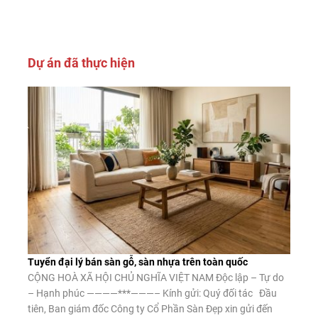
Dự án đã thực hiện
Tuyển đại lý bán sàn gỗ, sàn nhựa trên toàn quốc
CỘNG HOÀ XÃ HỘI CHỦ NGHĨA VIỆT NAM Độc lập – Tự do
– Hạnh phúc ————***———– Kính gửi: Quý đối tác Đầu
tiên, Ban giám đốc Công ty Cổ Phần Sàn Đẹp xin gửi đến