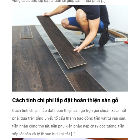
vững các bước lắp đặt chuẩn sẽ giúp sàn nhựa phát […]
Cách tính chi phí lắp đặt hoàn thiện sàn gỗ
Cách tính chi phí lắp đặt hoàn thiện sàn gỗ trọn gói chuẩn xác nhất
phải dựa trên tổng 5 yếu tố cấu thành bao gồm: tiền vật tư ván sàn,
tiền nhân công thợ lát, tiền phụ kiện phào nẹp chạy dọc tường, tiền
xốp lót sàn và tỷ lệ hao hụt khi cắt […]