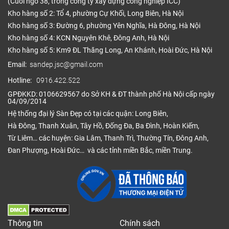
(Cuối ngõ 38, trong công ty xây dựng công nghiệp ICC)
Kho hàng số 2: Tổ 4, phường Cự Khối, Long Biên, Hà Nội
Kho hàng số 3: Đường 6, phường Yên Nghĩa, Hà Đông, Hà Nội
Kho hàng số 4: KCN Nguyên Khê, Đông Anh, Hà Nội
Kho hàng số 5: Km9 ĐL Thăng Long, An Khánh, Hoài Đức, Hà Nội
Email:
sandep.jsc@gmail.com
Hotline:
0916.422.522
GPĐKKD: 0106629567 do Sở KH & ĐT thành phố Hà Nội cấp ngày
04/09/2014
Hệ thống đại lý Sàn Đẹp có tại các quận: Long Biên,
Hà Đông, Thanh Xuân, Tây Hồ, Đống Đa, Ba Đình, Hoàn Kiếm,
Từ Liêm… các huyện: Gia Lâm, Thanh Trì, Thường Tín, Đông Anh,
Đan Phượng, Hoài Đức… và các tỉnh miền Bắc, miền Trung.
Thông tin
Chính sách