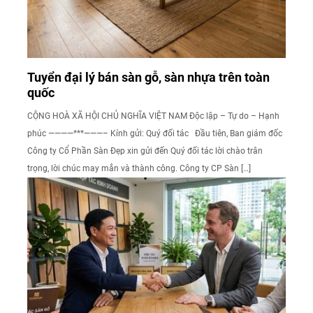
Tuyển đại lý bán sàn gỗ, sàn nhựa trên toàn
quốc
CỘNG HOÀ XÃ HỘI CHỦ NGHĨA VIỆT NAM Độc lập – Tự do – Hạnh
phúc ————***———– Kính gửi: Quý đối tác Đầu tiên, Ban giám đốc
Công ty Cổ Phần Sàn Đẹp xin gửi đến Quý đối tác lời chào trân
trọng, lời chúc may mắn và thành công. Công ty CP Sàn […]