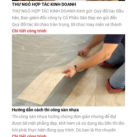
THƯ NGỎ HỢP TÁC KINH DOANH
THƯ NGỎ HỢP TÁC KINH DOANH Kính gửi: Quý đối tác Đầu
tiên, Ban giám đốc công ty Cổ Phần Sàn Đẹp xin gửi đến
Quý đối tác lời chào trân trọng, lời chúc may mắn và thành
Chi tiết công trình
công. Công ty CP Sàn Đẹp là đơn vị nhập khẩu, phân phối
sàn gỗ công nghiệp, […]
Hướng dẫn cách thi công sàn nhựa
Thi công sàn nhựa tưởng chừng đơn giản nhưng để đạt
được bề mặt phẳng đẹp, khít hèm và sử dụng lâu bền thì đòi
hỏi phải thực hiện đúng quy trình. Dù bạn là thợ chuyên
Chi tiết công trình
nghiệp hay tự lát tại nhà, nắm vững các bước lắp đặt chuẩn