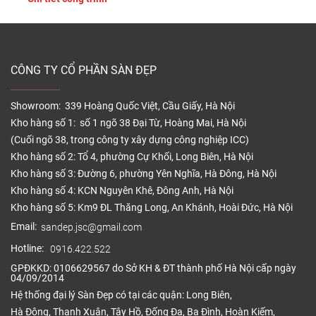
sẽ giúp sàn nhựa phát […]
CÔNG TY CỔ PHẦN SÀN ĐẸP
Showroom: 339 Hoàng Quốc Việt, Cầu Giấy, Hà Nội
Kho hàng số 1: số 1 ngõ 38 Đại Từ, Hoàng Mai, Hà Nội
(Cuối ngõ 38, trong công ty xây dựng công nghiệp ICC)
Kho hàng số 2: Tổ 4, phường Cự Khối, Long Biên, Hà Nội
Kho hàng số 3: Đường 6, phường Yên Nghĩa, Hà Đông, Hà Nội
Kho hàng số 4: KCN Nguyên Khê, Đông Anh, Hà Nội
Kho hàng số 5: Km9 ĐL Thăng Long, An Khánh, Hoài Đức, Hà Nội
Email:
sandep.jsc@gmail.com
Hotline:
0916.422.522
GPĐKKD: 0106629567 do Sở KH & ĐT thành phố Hà Nội cấp ngày
04/09/2014
Hệ thống đại lý Sàn Đẹp có tại các quận: Long Biên,
Hà Đông, Thanh Xuân, Tây Hồ, Đống Đa, Ba Đình, Hoàn Kiếm,