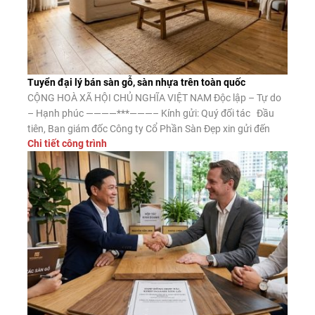
Tuyển đại lý bán sàn gỗ, sàn nhựa trên toàn quốc
CỘNG HOÀ XÃ HỘI CHỦ NGHĨA VIỆT NAM Độc lập – Tự do
– Hạnh phúc ————***———– Kính gửi: Quý đối tác Đầu
tiên, Ban giám đốc Công ty Cổ Phần Sàn Đẹp xin gửi đến
Chi tiết công trình
Quý đối tác lời chào trân trọng, lời chúc may mắn và thành
công. Công ty CP Sàn […]