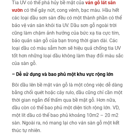
Tia UV có thể phá hủy bề mặt của
ván gỗ lát sân
vườn
có thể gây nứt, cong vênh, bạc màu. Hầu hết
các loại dầu sơn sàn đều có một thành phần có thể
bảo vệ ván sàn khỏi tia UV. Dầu sơn gỗ ngoài trời
cũng làm chậm ảnh hưởng của bức xạ tia cực tím,
bảo quản sàn gỗ của bạn trong thời gian dài. Các
loại dầu có màu sẫm hơn sẽ hiệu quả chống tia UV
tốt hơn những loại dầu không làm thay đổi màu sắc
của sàn gỗ.
– Dễ sử dụng và bao phủ một khu vực rộng lớn
Bôi dầu lên bề mặt ván gỗ là một công việc dễ dàng
bằng chổi quét hoặc cây rulo, dầu cũng chỉ cần một
thời gian ngắn để thấm qua bề mặt gỗ. Hơn nữa,
dầu còn có thể bao phủ một diện tích rộng lớn. VD,
một lít dầu có thể bao phủ khoảng 10m2 – 20 m2
sàn. Ngoài ra, nó mang lại cho ván sàn gỗ một kết
thúc tự nhiên.