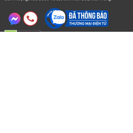
Thông tin
Chính sách
Về chúng tôi
Chính sách đại lý
Liên hệ
Chính sách bảo hành
Điều khoản sử dụng
Chính sách bảo mật
Chính sách bán hàng
Chính sách về giá
Phương thức Thanh Toán
Giao hàng & Hoàn tiền
Giải quyết khiếu nại
Thông tin chủ sở hữu
Hỗ trợ trực tuyến