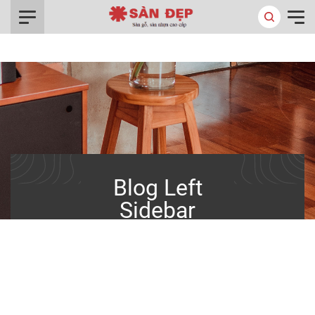
0916.422.522
/
Trang chủ
Blog Left Sidebar
Blog Left
Sidebar