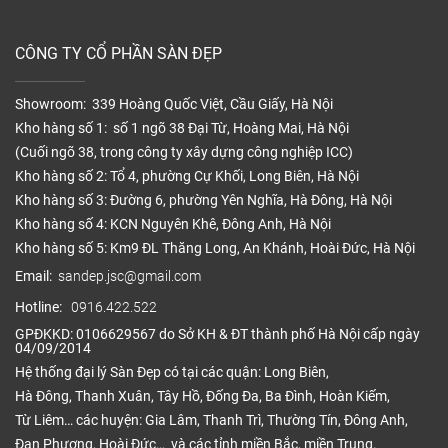
CÔNG TY CỔ PHẦN SÀN ĐẸP
Showroom: 339 Hoàng Quốc Việt, Cầu Giấy, Hà Nội
Kho hàng số 1: số 1 ngõ 38 Đại Từ, Hoàng Mai, Hà Nội
(Cuối ngõ 38, trong công ty xây dựng công nghiệp ICC)
Kho hàng số 2: Tổ 4, phường Cự Khối, Long Biên, Hà Nội
Kho hàng số 3: Đường 6, phường Yên Nghĩa, Hà Đông, Hà Nội
Kho hàng số 4: KCN Nguyên Khê, Đông Anh, Hà Nội
Kho hàng số 5: Km9 ĐL Thăng Long, An Khánh, Hoài Đức, Hà Nội
Email:
sandep.jsc@gmail.com
Hotline:
0916.422.522
GPĐKKD: 0106629567 do Sở KH & ĐT thành phố Hà Nội cấp ngày
04/09/2014
Hệ thống đại lý Sàn Đẹp có tại các quận: Long Biên,
Hà Đông, Thanh Xuân, Tây Hồ, Đống Đa, Ba Đình, Hoàn Kiếm,
Từ Liêm… các huyện: Gia Lâm, Thanh Trì, Thường Tín, Đông Anh,
Đan Phượng, Hoài Đức… và các tỉnh miền Bắc, miền Trung.