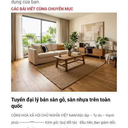
dụng của bạn.
CÁC BÀI VIẾT CÙNG CHUYÊN MỤC
Tuyển đại lý bán sàn gỗ, sàn nhựa trên toàn
quốc
CỘNG HOÀ XÃ HỘI CHỦ NGHĨA VIỆT NAM Độc lập – Tự do – Hạnh
phúc ————***———– Kính gửi: Quý đối tác Đầu tiên, Ban giám đốc