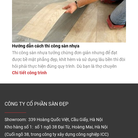
Hướng dẫn cách thi công sàn nhựa
Thi công sàn nhựa tưởng chừng đơn giản nhưng để đạt
được bề mặt phẳng đẹp, khít hèm và sử dụng lâu bền thì đòi
hỏi phải thực hiện đúng quy trình. Dù bạn là thợ chuyên
Chi tiết công trình
nghiệp hay tự lát tại nhà, nắm vững các bước lắp đặt chuẩn
sẽ giúp sàn nhựa phát […]
CÔNG TY CỔ PHẦN SÀN ĐẸP
Showroom: 339 Hoàng Quốc Việt, Cầu Giấy, Hà Nội
Kho hàng số 1: số 1 ngõ 38 Đại Từ, Hoàng Mai, Hà Nội
(Cuối ngõ 38, trong công ty xây dựng công nghiệp ICC)