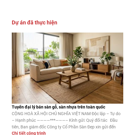
Dự án đã thực hiện
Tuyển đại lý bán sàn gỗ, sàn nhựa trên toàn quốc
CỘNG HOÀ XÃ HỘI CHỦ NGHĨA VIỆT NAM Độc lập – Tự do
– Hạnh phúc ————***———– Kính gửi: Quý đối tác Đầu
tiên, Ban giám đốc Công ty Cổ Phần Sàn Đẹp xin gửi đến
Chi tiết công trình
Quý đối tác lời chào trân trọng, lời chúc may mắn và thành