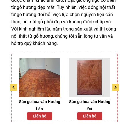
được chạm khắc tinh xảo, hoặc giường ngủ cổ điển
từ gỗ hương đẹp mắt. Tuy nhiên, việc đóng nội thất
từ gỗ hương đòi hỏi việc lựa chọn nguyên liệu cẩn
thận, bề mặt gỗ phải đẹp và không được chấp vá.
Với kinh nghiệm lâu năm trong sản xuất và thi công
nội thất từ gỗ hương, chúng tôi sẵn lòng tư vấn và
hỗ trợ quý khách hàng.
Giáng
Sàn gỗ hoa văn Hương
Sàn gỗ hoa văn Hương
Sàn
Lào
Đá
Liên hệ
Liên hệ