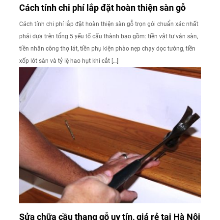
Cách tính chi phí lắp đặt hoàn thiện sàn gỗ
Cách tính chi phí lắp đặt hoàn thiện sàn gỗ trọn gói chuẩn xác nhất
phải dựa trên tổng 5 yếu tố cấu thành bao gồm: tiền vật tư ván sàn,
tiền nhân công thợ lát, tiền phụ kiện phào nẹp chạy dọc tường, tiền
xốp lót sàn và tỷ lệ hao hụt khi cắt […]
Sửa chữa cầu thang gỗ uy tín, giá rẻ tại Hà Nội