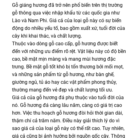
Gỗ giáng hương đã trở nên phổ biến trên thị trường
gỗ thông qua việc nhập khẩu từ các quốc gia như
Lào và Nam Phi. Giá cả của loại gỗ này có sự biến
động do nhiều yếu tố, bao gồm xuất xứ, tuổi đời của
cây khi khai thác, và chất lượng.
Thuộc vào dòng gỗ cao cấp, gỗ hương được biết
đến với những ưu điểm rõ rệt. Vật liệu này có độ bền
cao, bề mặt mịn màng và mang mùi hương đặc
trưng. Bề mặt gỗ tốt khó bị tổn thương bởi mối mọt,
và những sản phẩm từ gỗ hương, như bàn ghế,
giường ngủ, tủ áo hay các vật phẩm phong thủy,
thường mang đến vẻ đẹp và chất lượng tối ưu.
Giá cả của gỗ hương đá phụ thuộc vào tuổi đời của
nó. Gỗ hương đá càng lâu năm, càng có giá trị cao
hơn. Việc thu hoạch gỗ hương đòi hỏi thời gian dài,
thậm chí cả trăm năm. Điều này giải thích lý do vì
sao giá cả của loại gỗ này có thể rất cao. Tuy nhiên,
giá cả cũng bị ảnh hưởng bởi nguồn gốc cây. Thông