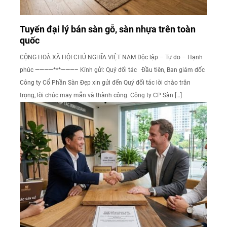
Tuyển đại lý bán sàn gỗ, sàn nhựa trên toàn
quốc
CỘNG HOÀ XÃ HỘI CHỦ NGHĨA VIỆT NAM Độc lập – Tự do – Hạnh
phúc ————***———– Kính gửi: Quý đối tác Đầu tiên, Ban giám đốc
Công ty Cổ Phần Sàn Đẹp xin gửi đến Quý đối tác lời chào trân
trọng, lời chúc may mắn và thành công. Công ty CP Sàn […]