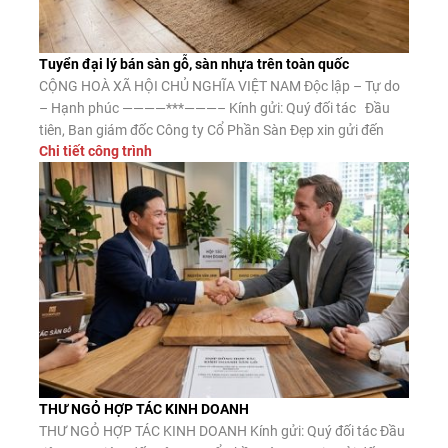
Tuyển đại lý bán sàn gỗ, sàn nhựa trên toàn quốc
CỘNG HOÀ XÃ HỘI CHỦ NGHĨA VIỆT NAM Độc lập – Tự do
– Hạnh phúc ————***———– Kính gửi: Quý đối tác Đầu
tiên, Ban giám đốc Công ty Cổ Phần Sàn Đẹp xin gửi đến
Chi tiết công trình
Quý đối tác lời chào trân trọng, lời chúc may mắn và thành
công. Công ty CP Sàn […]
THƯ NGỎ HỢP TÁC KINH DOANH
THƯ NGỎ HỢP TÁC KINH DOANH Kính gửi: Quý đối tác Đầu