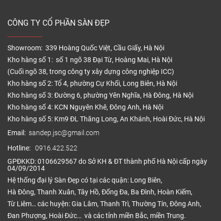
CÔNG TY CỔ PHẦN SÀN ĐẸP
Showroom: 339 Hoàng Quốc Việt, Cầu Giấy, Hà Nội
Kho hàng số 1: số 1 ngõ 38 Đại Từ, Hoàng Mai, Hà Nội
(Cuối ngõ 38, trong công ty xây dựng công nghiệp ICC)
Kho hàng số 2: Tổ 4, phường Cự Khối, Long Biên, Hà Nội
Kho hàng số 3: Đường 6, phường Yên Nghĩa, Hà Đông, Hà Nội
Kho hàng số 4: KCN Nguyên Khê, Đông Anh, Hà Nội
Kho hàng số 5: Km9 ĐL Thăng Long, An Khánh, Hoài Đức, Hà Nội
Email:
sandep.jsc@gmail.com
Hotline:
0916.422.522
GPĐKKD: 0106629567 do Sở KH & ĐT thành phố Hà Nội cấp ngày
04/09/2014
Hệ thống đại lý Sàn Đẹp có tại các quận: Long Biên,
Hà Đông, Thanh Xuân, Tây Hồ, Đống Đa, Ba Đình, Hoàn Kiếm,
Từ Liêm… các huyện: Gia Lâm, Thanh Trì, Thường Tín, Đông Anh,
Đan Phượng, Hoài Đức… và các tỉnh miền Bắc, miền Trung.