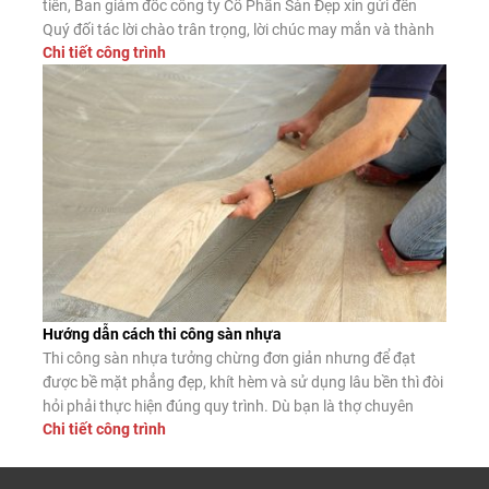
tiên, Ban giám đốc công ty Cổ Phần Sàn Đẹp xin gửi đến
Quý đối tác lời chào trân trọng, lời chúc may mắn và thành
Chi tiết công trình
công. Công ty CP Sàn Đẹp là đơn vị nhập khẩu, phân phối
sàn gỗ công nghiệp, […]
Hướng dẫn cách thi công sàn nhựa
Thi công sàn nhựa tưởng chừng đơn giản nhưng để đạt
được bề mặt phẳng đẹp, khít hèm và sử dụng lâu bền thì đòi
hỏi phải thực hiện đúng quy trình. Dù bạn là thợ chuyên
Chi tiết công trình
nghiệp hay tự lát tại nhà, nắm vững các bước lắp đặt chuẩn
sẽ giúp sàn nhựa phát […]