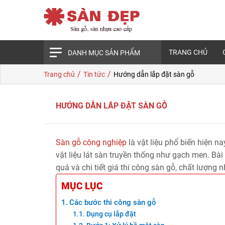
TRANG CHỦ
DANH MỤC SẢN PHẨM
/
/
Trang chủ
Tin tức
Hướng dẫn lắp đặt sàn gỗ
HƯỚNG DẪN LẮP ĐẶT SÀN GỖ
Sàn gỗ công nghiệp
là vật liệu phổ biến hiện 
vật liệu lát sàn truyền thống như gạch men. Bài
quả và chi tiết giá thi công sàn gỗ, chất lượng n
MỤC LỤC
Các bước thi công sàn gỗ
Dụng cụ lắp đặt