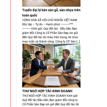
Tuyển đại lý bán sàn gỗ, sàn nhựa trên
toàn quốc
CỘNG HOÀ XÃ HỘI CHỦ NGHĨA VIỆT NAM
Độc lập – Tự do – Hạnh phúc ————***
———– Kính gửi: Quý đối tác Đầu tiên, Ban
giám đốc Công ty Cổ Phần Sàn Đẹp xin gửi
đến Quý đối tác lời chào trân trọng, lời chúc
may mắn và thành công. Công ty CP Sàn […]
THƯ NGỎ HỢP TÁC KINH DOANH
THƯ NGỎ HỢP TÁC KINH DOANH Kính gửi:
Quý đối tác Đầu tiên, Ban giám đốc công ty
Cổ Phần Sàn Đẹp xin gửi đến Quý đối tác lời