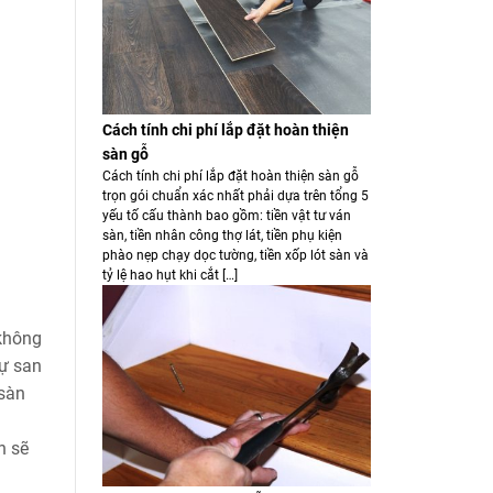
Cách tính chi phí lắp đặt hoàn thiện
sàn gỗ
Cách tính chi phí lắp đặt hoàn thiện sàn gỗ
trọn gói chuẩn xác nhất phải dựa trên tổng 5
yếu tố cấu thành bao gồm: tiền vật tư ván
sàn, tiền nhân công thợ lát, tiền phụ kiện
phào nẹp chạy dọc tường, tiền xốp lót sàn và
tỷ lệ hao hụt khi cắt […]
 không
tự san
 sàn
h sẽ