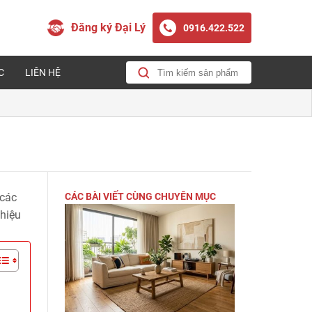
Đăng ký Đại Lý
0916.422.522
C
LIÊN HỆ
 các
CÁC BÀI VIẾT CÙNG CHUYÊN MỤC
 hiệu