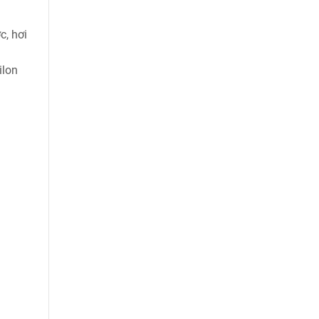
c, hơi
ilon