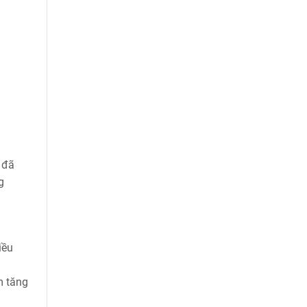
 đã
g
iều
m tăng