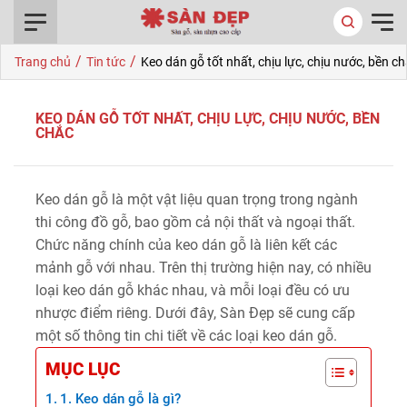
0916.422.522
/
/
Trang chủ
Tin tức
Keo dán gỗ tốt nhất, chịu lực, chịu nước, bền c
KEO DÁN GỖ TỐT NHẤT, CHỊU LỰC, CHỊU NƯỚC, BỀN
CHẮC
Keo dán gỗ là một vật liệu quan trọng trong ngành
thi công đồ gỗ, bao gồm cả nội thất và ngoại thất.
Chức năng chính của keo dán gỗ là liên kết các
mảnh gỗ với nhau. Trên thị trường hiện nay, có nhiều
loại keo dán gỗ khác nhau, và mỗi loại đều có ưu
nhược điểm riêng. Dưới đây, Sàn Đẹp sẽ cung cấp
một số thông tin chi tiết về các loại keo dán gỗ.
MỤC LỤC
1. Keo dán gỗ là gì?