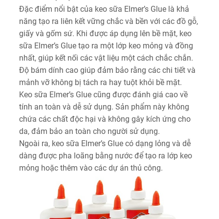
Đặc điểm nổi bật của keo sữa Elmer’s Glue là khả
năng tạo ra liên kết vững chắc và bền với các đồ gỗ,
giấy và gốm sứ. Khi được áp dụng lên bề mặt, keo
sữa Elmer’s Glue tạo ra một lớp keo mỏng và đồng
nhất, giúp kết nối các vật liệu một cách chắc chắn.
Độ bám dính cao giúp đảm bảo rằng các chi tiết và
mảnh vỡ không bị tách ra hay tuột khỏi bề mặt.
Keo sữa Elmer’s Glue cũng được đánh giá cao về
tính an toàn và dễ sử dụng. Sản phẩm này không
chứa các chất độc hại và không gây kích ứng cho
da, đảm bảo an toàn cho người sử dụng.
Ngoài ra, keo sữa Elmer’s Glue có dạng lỏng và dễ
dàng được pha loãng bằng nước để tạo ra lớp keo
mỏng hoặc thêm vào các dự án thủ công.