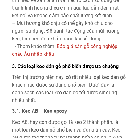
tìm hiểu về sản phẩm và hiểu rõ cách sử dụng để
tránh tình huống điều chỉnh quá lâu dẫn đến mất
kết nối và không đảm bảo chất lượng kết dính.
– Mùi hương khó chịu có thể gây khó chịu cho
người sử dụng. Để tránh tác động của mùi hương
keo, bạn nên đeo khẩu trang khi sử dụng.
-> Tham khảo thêm:
Báo giá sàn gỗ công nghiệp
châu Âu nhập khẩu
3. Các loại keo dán gỗ phổ biến được ưa chuộng
Trên thị trường hiện nay, có rất nhiều loại keo dán gỗ
khác nhau được sử dụng phổ biến. Dưới đây là
danh sách các loại keo dán gỗ tốt được sử dụng
nhiều nhất.
3.1. Keo AB – Keo epoxy
Keo AB, hay còn được gọi là keo 2 thành phần, là
một loại keo dán gỗ phổ biến và đáng tin cậy. Keo
AB được tạo thành từ hai thành phần chính là A và