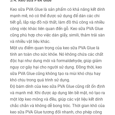
3.4. Keo sữa PVA Glue
Keo sữa PVA Glue là sản phẩm có khả năng kết dính
mạnh mẽ, nó có thể được sử dụng để dán các chi
tiết gỗ, lắp ráp đồ nội thất, làm đồ thủ công và nhiều
công việc khác liên quan đến gỗ. Keo sữa PVA Glue
cũng phù hợp cho việc dán giấy, simili, thảm trải sàn
và nhiều vật liệu khác.
Một ưu điểm quan trọng của keo sữa PVA Glue là
tính an toàn cho sức khỏe. Nó không chứa các chất
độc hại như dung môi và formaldehyde, giúp giảm
nguy cơ gây hại cho người sử dụng. Đồng thời, keo
sữa PVA Glue cũng không tạo ra mùi khó chịu hay
khó chịu trong quá trình sử dụng.
Độ bám dính của keo sữa PVA Glue cũng rất ổn định
và mạnh mẽ. Khi được áp dụng lên bề mặt, nó tạo ra
một lớp keo mỏng và đều, giúp các vật liệu kết dính
chắc chắn và không dễ bong tróc. Thời gian khô của
keo sữa PVA Glue tương đối nhanh, cho phép công