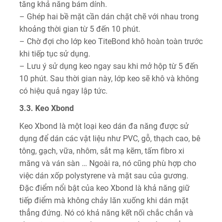
tăng khả năng bám dính.
– Ghép hai bề mặt cần dán chặt chẽ với nhau trong
khoảng thời gian từ 5 đến 10 phút.
– Chờ đợi cho lớp keo TiteBond khô hoàn toàn trước
khi tiếp tục sử dụng.
– Lưu ý sử dụng keo ngay sau khi mở hộp từ 5 đến
10 phút. Sau thời gian này, lớp keo sẽ khô và không
có hiệu quả ngay lập tức.
3.3. Keo Xbond
Keo Xbond là một loại keo dán đa năng được sử
dụng để dán các vật liệu như PVC, gỗ, thạch cao, bê
tông, gạch, vữa, nhôm, sắt mạ kẽm, tấm fibro xi
măng và ván sàn … Ngoài ra, nó cũng phù hợp cho
việc dán xốp polystyrene và mặt sau của gương.
Đặc điểm nổi bật của keo Xbond là khả năng giữ
tiếp điểm mà không chảy lăn xuống khi dán mặt
thẳng đứng. Nó có khả năng kết nối chắc chắn và