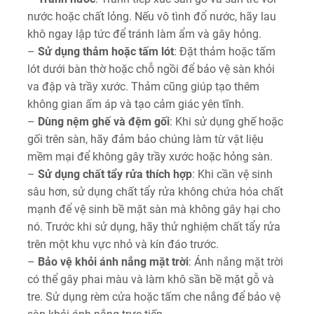
nước hoặc chất lỏng. Nếu vô tình đổ nước, hãy lau
khô ngay lập tức để tránh làm ẩm và gây hỏng.
–
Sử dụng thảm hoặc tấm lót
: Đặt thảm hoặc tấm
lót dưới bàn thờ hoặc chỗ ngồi để bảo vệ sàn khỏi
va đập và trầy xước. Thảm cũng giúp tạo thêm
không gian ấm áp và tạo cảm giác yên tĩnh.
–
Dùng nệm ghế và đệm gối
: Khi sử dụng ghế hoặc
gối trên sàn, hãy đảm bảo chúng làm từ vật liệu
mềm mại để không gây trầy xước hoặc hỏng sàn.
–
Sử dụng chất tẩy rửa thích hợp
: Khi cần vệ sinh
sâu hơn, sử dụng chất tẩy rửa không chứa hóa chất
mạnh để vệ sinh bề mặt sàn mà không gây hại cho
nó. Trước khi sử dụng, hãy thử nghiệm chất tẩy rửa
trên một khu vực nhỏ và kín đáo trước.
–
Bảo vệ khỏi ánh nắng mặt trời
: Ánh nắng mặt trời
có thể gây phai màu và làm khô sần bề mặt gỗ và
tre. Sử dụng rèm cửa hoặc tấm che nắng để bảo vệ