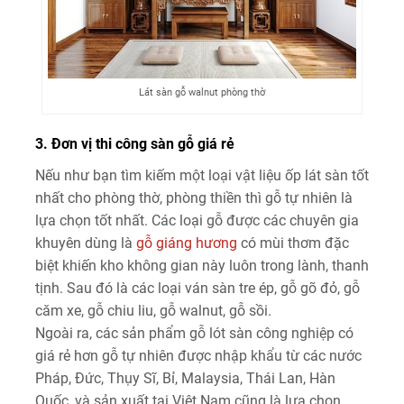
Lát sàn gỗ walnut phòng thờ
3. Đơn vị thi công sàn gỗ giá rẻ
Nếu như bạn tìm kiếm một loại vật liệu ốp lát sàn tốt
nhất cho phòng thờ, phòng thiền thì gỗ tự nhiên là
lựa chọn tốt nhất. Các loại gỗ được các chuyên gia
khuyên dùng là
gỗ giáng hương
có mùi thơm đặc
biệt khiến kho không gian này luôn trong lành, thanh
tịnh. Sau đó là các loại ván sàn tre ép, gỗ gõ đỏ, gỗ
căm xe, gỗ chiu liu, gỗ walnut, gỗ sồi.
Ngoài ra, các sản phẩm gỗ lót sàn công nghiệp có
giá rẻ hơn gỗ tự nhiên được nhập khẩu từ các nước
Pháp, Đức, Thụy Sĩ, Bỉ, Malaysia, Thái Lan, Hàn
Quốc, và sản xuất tại Việt Nam cũng là lựa chọn