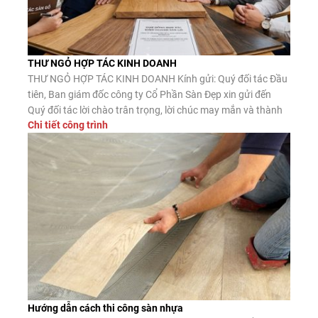
THƯ NGỎ HỢP TÁC KINH DOANH
THƯ NGỎ HỢP TÁC KINH DOANH Kính gửi: Quý đối tác Đầu
tiên, Ban giám đốc công ty Cổ Phần Sàn Đẹp xin gửi đến
Quý đối tác lời chào trân trọng, lời chúc may mắn và thành
Chi tiết công trình
công. Công ty CP Sàn Đẹp là đơn vị nhập khẩu, phân phối
sàn gỗ công nghiệp, […]
Hướng dẫn cách thi công sàn nhựa