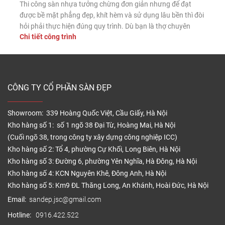
Thi công sàn nhựa tưởng chừng đơn giản nhưng để đạt
được bề mặt phẳng đẹp, khít hèm và sử dụng lâu bền thì đòi
hỏi phải thực hiện đúng quy trình. Dù bạn là thợ chuyên
Chi tiết công trình
nghiệp hay tự lát tại nhà, nắm vững các bước lắp đặt chuẩn
sẽ giúp sàn nhựa phát […]
CÔNG TY CỔ PHẦN SÀN ĐẸP
Showroom: 339 Hoàng Quốc Việt, Cầu Giấy, Hà Nội
Kho hàng số 1: số 1 ngõ 38 Đại Từ, Hoàng Mai, Hà Nội
(Cuối ngõ 38, trong công ty xây dựng công nghiệp ICC)
Kho hàng số 2: Tổ 4, phường Cự Khối, Long Biên, Hà Nội
Kho hàng số 3: Đường 6, phường Yên Nghĩa, Hà Đông, Hà Nội
Kho hàng số 4: KCN Nguyên Khê, Đông Anh, Hà Nội
Kho hàng số 5: Km9 ĐL Thăng Long, An Khánh, Hoài Đức, Hà Nội
Email:
sandep.jsc@gmail.com
Hotline:
0916.422.522