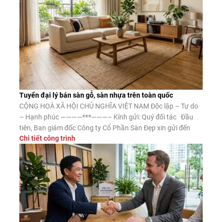
Tuyển đại lý bán sàn gỗ, sàn nhựa trên toàn quốc
CỘNG HOÀ XÃ HỘI CHỦ NGHĨA VIỆT NAM Độc lập – Tự do
– Hạnh phúc ————***———– Kính gửi: Quý đối tác Đầu
tiên, Ban giám đốc Công ty Cổ Phần Sàn Đẹp xin gửi đến
Chi tiết công trình
Quý đối tác lời chào trân trọng, lời chúc may mắn và thành
công. Công ty CP Sàn […]