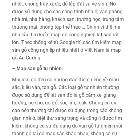
nhiệt, chống trầy xước, dễ lắp đặt và vệ sinh. Nó
được sử dụng cho các công trình nhà ở, văn phòng,
nhà trẻ, nhà hàng, khách sạn, trường học, trung tâm
thương mại, phòng tập thể thao … Chính vì thế mà
nhu cầu tìm kiếm map gỗ công nghiệp lát sàn rất
lớn. Theo thống kê từ Google thì các tìm kiếm map
sàn gỗ công nghiệp nhiều nhất ở Việt Nam là map
gỗ An Cường.
– Map sàn gỗ tự nhiên:
Mỗi loại gỗ đều có những đặc điểm riêng về màu
sắc, kiểu vân, ton gỗ. Các loại gỗ tự nhiên thường
được sử dụng để lát sàn đó là gỗ căm xe, giáng
hương, óc chó, gõ đỏ, sồi, lim, teak. Chúng có giá
cao nên thường chỉ được sử dụng trong các không
gian nhà ở, biệt thự sang trọng và cũng ít được tìm
kiếm, không có sự đa dạng do ván gỗ tự nhiên mỗi
thanh gỗ lại có màu sắc khác nhau, không có sự