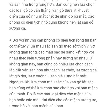
và sàn nhà trông rộng hơn. Bạn cũng nên lựa chọn
các loại gỗ có vân thẳng, vân gỗ thưa, ít khuyết
điểm của gỗ như mắt chết để nhìn đỡ rối mắt. Các
phòng có diện tích nhỏ cung không nên lát sàn gỗ
xương cá.
+ Đối với những căn phòng có diện tích rộng thì bạn
có thể tùy ý lựa màu sắc sàn gỗ theo sở thích vì với
không gian rộng, các màu sắc dễ dàng kết hợp với
nhau theo kiểu tương phản hay tương hỗ nhau. Ở
không gian này, bạn cũng có nhiều lựa chọn cách
lắp đặt ván sàn hơn như cách lát chéo, lát xương cá,
lát giỏ dệt, lát ô vuông … tạo hiệu ứng bắt mắt.
Ngoài ra, khi lựa chọn màu sắc của ván gỗ lát sàn,
bạn cũng có thể lựa chọn sao cho hợp với bản mệnh
của mình. Đó là các màu đại diện cho mệnh của
bạn hoặc các màu đại diện cho các mệnh tương trợ,
tương hỗ với bản mệnh của bạn.