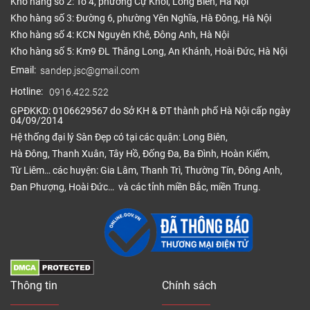
Kho hàng số 2: Tổ 4, phường Cự Khối, Long Biên, Hà Nội
Kho hàng số 3: Đường 6, phường Yên Nghĩa, Hà Đông, Hà Nội
Kho hàng số 4: KCN Nguyên Khê, Đông Anh, Hà Nội
Kho hàng số 5: Km9 ĐL Thăng Long, An Khánh, Hoài Đức, Hà Nội
Email:
sandep.jsc@gmail.com
Hotline:
0916.422.522
GPĐKKD: 0106629567 do Sở KH & ĐT thành phố Hà Nội cấp ngày
04/09/2014
Hệ thống đại lý Sàn Đẹp có tại các quận: Long Biên,
Hà Đông, Thanh Xuân, Tây Hồ, Đống Đa, Ba Đình, Hoàn Kiếm,
Từ Liêm… các huyện: Gia Lâm, Thanh Trì, Thường Tín, Đông Anh,
Đan Phượng, Hoài Đức… và các tỉnh miền Bắc, miền Trung.
Thông tin
Chính sách