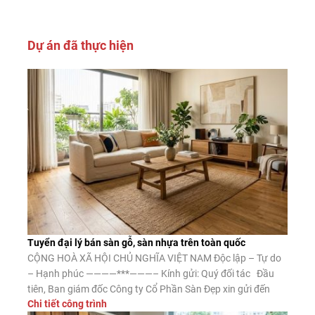
Dự án đã thực hiện
Tuyển đại lý bán sàn gỗ, sàn nhựa trên toàn quốc
CỘNG HOÀ XÃ HỘI CHỦ NGHĨA VIỆT NAM Độc lập – Tự do
– Hạnh phúc ————***———– Kính gửi: Quý đối tác Đầu
tiên, Ban giám đốc Công ty Cổ Phần Sàn Đẹp xin gửi đến
Chi tiết công trình
Quý đối tác lời chào trân trọng, lời chúc may mắn và thành