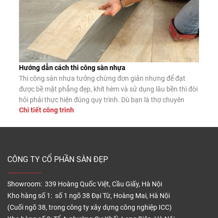
Hướng dẫn cách thi công sàn nhựa
Thi công sàn nhựa tưởng chừng đơn giản nhưng để đạt
được bề mặt phẳng đẹp, khít hèm và sử dụng lâu bền thì đòi
hỏi phải thực hiện đúng quy trình. Dù bạn là thợ chuyên
Chi tiết công trình
nghiệp hay tự lát tại nhà, nắm vững các bước lắp đặt chuẩn
sẽ giúp sàn nhựa phát […]
CÔNG TY CỔ PHẦN SÀN ĐẸP
Showroom: 339 Hoàng Quốc Việt, Cầu Giấy, Hà Nội
Kho hàng số 1: số 1 ngõ 38 Đại Từ, Hoàng Mai, Hà Nội
(Cuối ngõ 38, trong công ty xây dựng công nghiệp ICC)