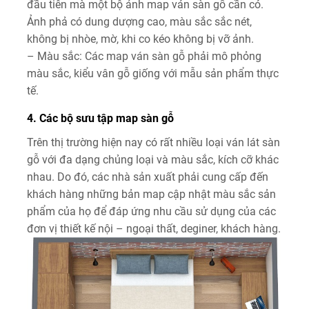
đầu tiên mà một bộ ảnh map ván sàn gỗ cần có.
Ảnh phả có dung dượng cao, màu sắc sắc nét,
không bị nhòe, mờ, khi co kéo không bị vỡ ảnh.
– Màu sắc: Các map ván sàn gỗ phải mô phỏng
màu sắc, kiểu vân gỗ giống với mẫu sản phẩm thực
tế.
4. Các bộ sưu tập map sàn gỗ
Trên thị trường hiện nay có rất nhiều loại ván lát sàn
gỗ với đa dạng chủng loại và màu sắc, kích cỡ khác
nhau. Do đó, các nhà sản xuất phải cung cấp đến
khách hàng những bản map cập nhật màu sắc sản
phẩm của họ để đáp ứng nhu cầu sử dụng của các
đơn vị thiết kế nội – ngoại thất, deginer, khách hàng.