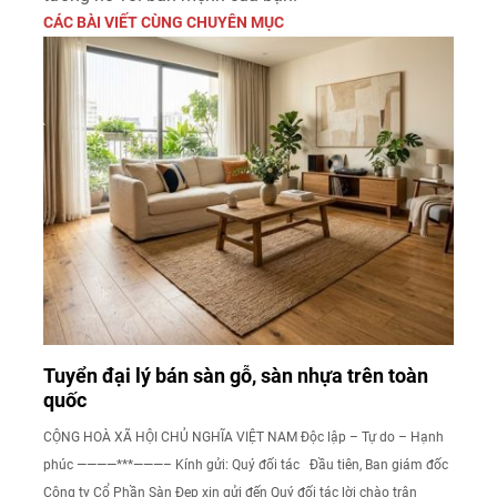
CÁC BÀI VIẾT CÙNG CHUYÊN MỤC
Tuyển đại lý bán sàn gỗ, sàn nhựa trên toàn
quốc
CỘNG HOÀ XÃ HỘI CHỦ NGHĨA VIỆT NAM Độc lập – Tự do – Hạnh
phúc ————***———– Kính gửi: Quý đối tác Đầu tiên, Ban giám đốc
Công ty Cổ Phần Sàn Đẹp xin gửi đến Quý đối tác lời chào trân