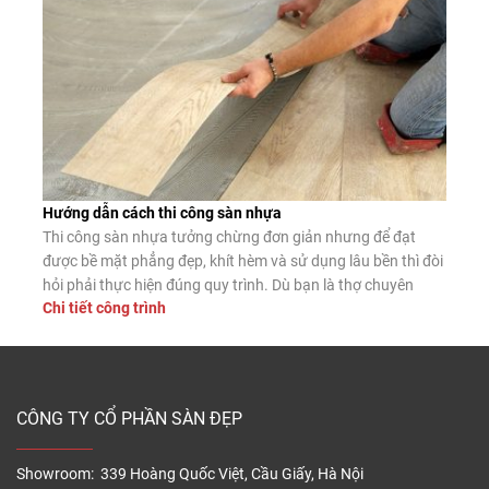
Hướng dẫn cách thi công sàn nhựa
Thi công sàn nhựa tưởng chừng đơn giản nhưng để đạt
được bề mặt phẳng đẹp, khít hèm và sử dụng lâu bền thì đòi
hỏi phải thực hiện đúng quy trình. Dù bạn là thợ chuyên
Chi tiết công trình
nghiệp hay tự lát tại nhà, nắm vững các bước lắp đặt chuẩn
sẽ giúp sàn nhựa phát […]
CÔNG TY CỔ PHẦN SÀN ĐẸP
Showroom: 339 Hoàng Quốc Việt, Cầu Giấy, Hà Nội