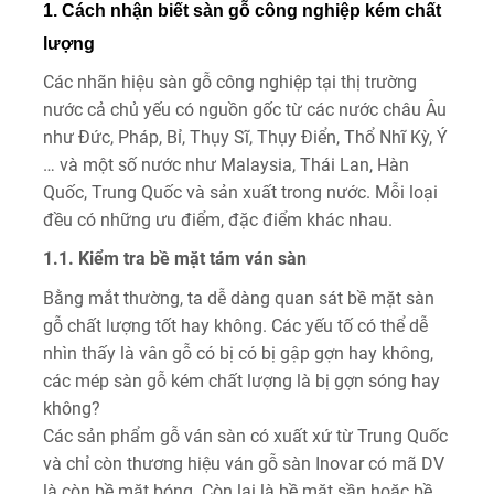
1. Cách nhận biết sàn gỗ công nghiệp kém chất
lượng
Các nhãn hiệu sàn gỗ công nghiệp tại thị trường
nước cả chủ yếu có nguồn gốc từ các nước châu Âu
như Đức, Pháp, Bỉ, Thụy Sĩ, Thụy Điển, Thổ Nhĩ Kỳ, Ý
… và một số nước như Malaysia, Thái Lan, Hàn
Quốc, Trung Quốc và sản xuất trong nước. Mỗi loại
đều có những ưu điểm, đặc điểm khác nhau.
1.1. Kiểm tra bề mặt tám ván sàn
Bằng mắt thường, ta dễ dàng quan sát bề mặt sàn
gỗ chất lượng tốt hay không. Các yếu tố có thể dễ
nhìn thấy là vân gỗ có bị có bị gập gợn hay không,
các mép sàn gỗ kém chất lượng là bị gợn sóng hay
không?
Các sản phẩm gỗ ván sàn có xuất xứ từ Trung Quốc
và chỉ còn thương hiệu ván gỗ sàn Inovar có mã DV
là còn bề mặt bóng. Còn lại là bề mặt sần hoặc bề