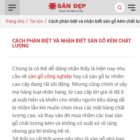
0916.422.522
/
/
Trang chủ
Tin tức
Cách phân biệt và nhận biết sàn gỗ kém chất l
CÁCH PHÂN BIỆT VÀ NHẬN BIẾT SÀN GỖ KÉM CHẤT
LƯỢNG
Chúng ta có thể dễ dàng nhận thấy là hiện nay nhu
cầu về
sàn gỗ công nghiệp
hay cả sàn gỗ tự nhiên
cao cấp đang rất sôi động. Nhưng cũng chính vì vậy
mà hàng loạt nhãn hàng, từ cao cấp tới giá rẻ đã ồ
ạt xuất hiện và khiến cho nhiều người tiêu dùng dễ
bị nhầm lẫn khi muốn chọn mua các mặt hàng chất
lượng cao, và thay vào đó mua nhầm các loại sàn
gỗ chất lượng kém và không có xuất xứ rõ ràng
nhưng giá thì không hề rẻ.
Sẽ thật sự rất thất vọng nếu như là sàn gỗ nhà bạn