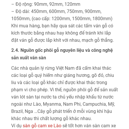
– Độ rộng: 90mm, 92mm, 120mm
– Độ dài: 450mm, 600mm, 750mm, 900mm,
1050mm, (cao cấp: 1200mm, 1500mm, 1800mm)
Khi mua hàng, bạn hãy qua sát các tấm ván gỗ có
kích thước bằng nhau hay không để tránh khi lắp
đặt ván gỗ được lắp khít với nhau, mạch gỗ thẳng.
2.4. Nguồn gốc phôi gỗ nguyên liệu và công nghệ
sản xuất ván sàn
Các nhà quản lý rừng Việt Nam đã cấm khai thác
các loại gỗ quý hiếm như giáng hương, gõ đỏ, chiu
liu và các loại gỗ khác chỉ được khai thác trong
phạm vi cho phép. Vì thế, nguồn phôi gỗ để sản xuất
ván lót sàn tại nước ta chủ yếu nhập khẩu từ nước
ngoài như Lào, Myanma, Nam Phi, Campuchia, Mỹ,
Brazil, Nga …Cây gỗ phát triển ở mỗi vùng khí hậu
khác nhau thì chất lượng gỗ khác nhau.
Ví dụ
sàn gỗ cam xe Lào
sẽ tốt hơn ván sàn cam xe