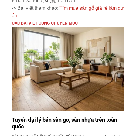
Email: sandep.jsc@gmail.com
-> Bài viết tham khảo:
Tìm mua sàn gỗ giá rẻ làm dự
án
CÁC BÀI VIẾT CÙNG CHUYÊN MỤC
Tuyển đại lý bán sàn gỗ, sàn nhựa trên toàn
quốc