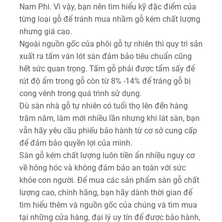
Nam Phi. Vì vậy, bạn nên tìm hiểu kỹ đặc điểm của
từng loại gỗ để tránh mua nhầm gỗ kém chất lượng
nhưng giá cao.
Ngoài nguồn gốc của phôi gỗ tự nhiên thì quy trì sản
xuất ra tấm ván lót sàn đảm bảo tiêu chuẩn cũng
hết sức quan trọng. Tấm gỗ phải được tẩm sấy để
rút độ ẩm trong gỗ còn từ 8% -14% để tráng gỗ bị
cong vênh trong quá trình sử dụng.
Dù sàn nhà gỗ tự nhiên có tuổi thọ lên đến hàng
trăm năm, làm mới nhiều lần nhưng khi lát sàn, bạn
vẫn hãy yêu cầu phiếu bảo hành từ cơ sở cung cấp
để đảm bảo quyền lợi của mình.
Sàn gỗ kém chất lượng luôn tiền ẩn nhiều nguy cơ
về hỏng hóc và không đảm bảo an toàn với sức
khỏe con người. Đ
ể mua các sản phẩm sàn gỗ chất
lượng cao, chính hãng, bạn hãy dành thời gian để
tìm hiểu thêm và nguồn gốc của chúng và tìm mua
tại những cửa hàng, đại lý uy tín để được bảo hành,