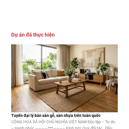
Dự án đã thực hiện
Tuyển đại lý bán sàn gỗ, sàn nhựa trên toàn quốc
CỘNG HOÀ XÃ HỘI CHỦ NGHĨA VIỆT NAM Độc lập – Tự do
– Hạnh phúc ————***———– Kính gửi: Quý đối tác Đầu