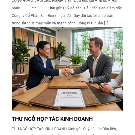
CỘNG HOÀ XÃ HỘI CHỦ NGHĨA VIỆT NAM Độc lập – Tự do – Hạnh
phúc ————***———– Kính gửi: Quý đối tác Đầu tiên, Ban giám đốc
Công ty Cổ Phần Sàn Đẹp xin gửi đến Quý đối tác lời chào trân
trọng, lời chúc may mắn và thành công. Công ty CP Sàn […]
THƯ NGỎ HỢP TÁC KINH DOANH
THƯ NGỎ HỢP TÁC KINH DOANH Kính gửi: Quý đối tác Đầu tiên,