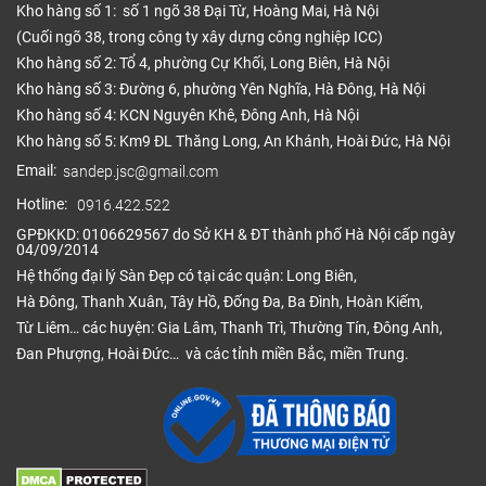
Kho hàng số 1: số 1 ngõ 38 Đại Từ, Hoàng Mai, Hà Nội
(Cuối ngõ 38, trong công ty xây dựng công nghiệp ICC)
Kho hàng số 2: Tổ 4, phường Cự Khối, Long Biên, Hà Nội
Kho hàng số 3: Đường 6, phường Yên Nghĩa, Hà Đông, Hà Nội
Kho hàng số 4: KCN Nguyên Khê, Đông Anh, Hà Nội
Kho hàng số 5: Km9 ĐL Thăng Long, An Khánh, Hoài Đức, Hà Nội
Email:
sandep.jsc@gmail.com
Hotline:
0916.422.522
GPĐKKD: 0106629567 do Sở KH & ĐT thành phố Hà Nội cấp ngày
04/09/2014
Hệ thống đại lý Sàn Đẹp có tại các quận: Long Biên,
Hà Đông, Thanh Xuân, Tây Hồ, Đống Đa, Ba Đình, Hoàn Kiếm,
Từ Liêm… các huyện: Gia Lâm, Thanh Trì, Thường Tín, Đông Anh,
Đan Phượng, Hoài Đức… và các tỉnh miền Bắc, miền Trung.