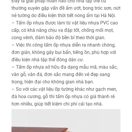
Đây là giải pháp hoàn hảo cho nhà tập thể cũ
thường xuyên gặp vấn đề ẩm ướt, bong tróc sơn, nứt
nẻ tường do điều kiện thời tiết nóng ẩm tại Hà Nội.
– Tấm ốp nhựa được làm từ vật liệu nhựa PVC cao
cấp, có khả năng chịu va đập tốt, chống mối mọt,
cong vênh, đảm bảo độ bền bỉ theo thời gian.
– Việc thi công tấm ốp nhựa diễn ra nhanh chóng,
đơn giản, không gây bụi bẩn, tiếng ồn, phù hợp với
điều kiện nhà tập thể đông dân cư.
– Tấm ốp nhựa sở hữu đa dạng mẫu mã, màu sắc,
vân gỗ, vân đá, đơn sắc mang đến vẻ đẹp sang
trọng, hiện đại cho không gian nhà bạn.
– So với các vật liệu ốp tường khác như gạch men,
đá hoa cương, gỗ thì tấm ốp nhựa có giá thành rẻ
hơn nhiều, giúp tiết kiệm chi phí cải tạo nhà.