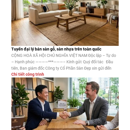
Tuyển đại lý bán sàn gỗ, sàn nhựa trên toàn quốc
CỘNG HOÀ XÃ HỘI CHỦ NGHĨA VIỆT NAM Độc lập – Tự do
– Hạnh phúc ————***———– Kính gửi: Quý đối tác Đầu
tiên, Ban giám đốc Công ty Cổ Phần Sàn Đẹp xin gửi đến
Chi tiết công trình
Quý đối tác lời chào trân trọng, lời chúc may mắn và thành
công. Công ty CP Sàn […]