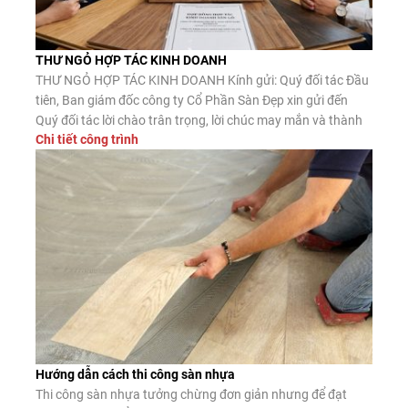
THƯ NGỎ HỢP TÁC KINH DOANH
THƯ NGỎ HỢP TÁC KINH DOANH Kính gửi: Quý đối tác Đầu
tiên, Ban giám đốc công ty Cổ Phần Sàn Đẹp xin gửi đến
Quý đối tác lời chào trân trọng, lời chúc may mắn và thành
Chi tiết công trình
công. Công ty CP Sàn Đẹp là đơn vị nhập khẩu, phân phối
sàn gỗ công nghiệp, […]
Hướng dẫn cách thi công sàn nhựa
Thi công sàn nhựa tưởng chừng đơn giản nhưng để đạt