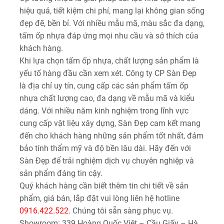
hiệu quả, tiết kiệm chi phí, mang lại không gian sống
đẹp đẽ, bền bỉ. Với nhiều mẫu mã, màu sắc đa dạng,
tấm ốp nhựa đáp ứng mọi nhu cầu và sở thích của
khách hàng.
Khi lựa chọn tấm ốp nhựa, chất lượng sản phẩm là
yếu tố hàng đầu cần xem xét. Công ty CP Sàn Đẹp
là địa chỉ uy tín, cung cấp các sản phẩm tấm ốp
nhựa chất lượng cao, đa dạng về mẫu mã và kiểu
dáng. Với nhiều năm kinh nghiệm trong lĩnh vực
cung cấp vật liệu xây dựng, Sàn Đẹp cam kết mang
đến cho khách hàng những sản phẩm tốt nhất, đảm
bảo tính thẩm mỹ và độ bền lâu dài. Hãy đến với
Sàn Đẹp để trải nghiệm dịch vụ chuyên nghiệp và
sản phẩm đáng tin cậy.
Quý khách hàng cần biết thêm tin chi tiết về sản
phẩm, giá bán, lắp đặt vui lòng liên hệ hotline
0916.422.522
. Chúng tôi sẵn sàng phục vụ.
Showroom: 339 Hoàng Quốc Việt – Cầu Giấy – Hà