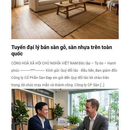
Tuyển đại lý bán sàn gỗ, sàn nhựa trên toàn
quốc
CỘNG HOÀ XÃ HỘI CHỦ NGHĨA VIỆT NAM Độc lập – Tự do – Hạnh
phúc ————***———– Kính gửi: Quý đối tác Đầu tiên, Ban giám đốc
Công ty Cổ Phần Sàn Đẹp xin gửi đến Quý đối tác lời chào trân
trọng, lời chúc may mắn và thành công. Công ty CP Sàn […]