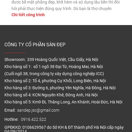
được bề mặt phẳng đẹp, khít hèm và sử dụng lâu bền thì đòi
hỏi phải thực hiện đúng quy trình. Dù bạn là thợ chuyên
Chi tiết công trình
nghiệp hay tự lát tại nhà, nắm vững các bước lắp đặt chuẩn
sẽ giúp sàn nhựa phát […]
CÔNG TY CỔ PHẦN SÀN ĐẸP
Showroom: 339 Hoàng Quốc Việt, Cầu Giấy, Hà Nội
Kho hàng số 1: số 1 ngõ 38 Đại Từ, Hoàng Mai, Hà Nội
(Cuối ngõ 38, trong công ty xây dựng công nghiệp ICC)
Kho hàng số 2: Tổ 4, phường Cự Khối, Long Biên, Hà Nội
Kho hàng số 3: Đường 6, phường Yên Nghĩa, Hà Đông, Hà Nội
Kho hàng số 4: KCN Nguyên Khê, Đông Anh, Hà Nội
Kho hàng số 5: Km9 ĐL Thăng Long, An Khánh, Hoài Đức, Hà Nội
Email:
sandep.jsc@gmail.com
Hotline:
0916.422.522
GPĐKKD: 0106629567 do Sở KH & ĐT thành phố Hà Nội cấp ngày
04/09/2014