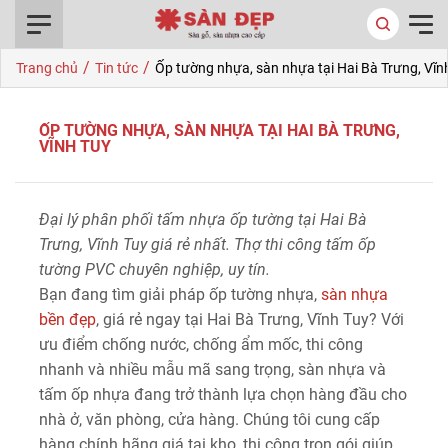
0916.422.522
/
/
Trang chủ
Tin tức
Ốp tường nhựa, sàn nhựa tại Hai Bà Trưng, Vĩn
ỐP TƯỜNG NHỰA, SÀN NHỰA TẠI HAI BÀ TRƯNG,
VĨNH TUY
Đại lý phân phối tấm nhựa ốp tường tại Hai Bà
Trưng, Vĩnh Tuy giá rẻ nhất. Thợ thi công tấm ốp
tường PVC chuyên nghiệp, uy tín.
Bạn đang tìm giải pháp ốp tường nhựa,
sàn nhựa
bền đẹp
, giá rẻ ngay tại Hai Bà Trưng, Vĩnh Tuy? Với
ưu điểm chống nước, chống ẩm mốc, thi công
nhanh và nhiều mẫu mã sang trọng, sàn nhựa và
tấm ốp nhựa đang trở thành lựa chọn hàng đầu cho
nhà ở, văn phòng, cửa hàng. Chúng tôi cung cấp
hàng chính hãng giá tại kho, thi công trọn gói giúp