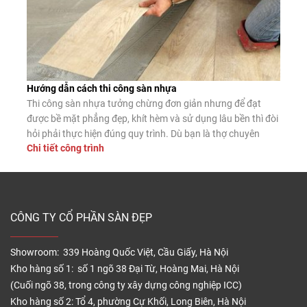
Hướng dẫn cách thi công sàn nhựa
Thi công sàn nhựa tưởng chừng đơn giản nhưng để đạt
được bề mặt phẳng đẹp, khít hèm và sử dụng lâu bền thì đòi
hỏi phải thực hiện đúng quy trình. Dù bạn là thợ chuyên
Chi tiết công trình
nghiệp hay tự lát tại nhà, nắm vững các bước lắp đặt chuẩn
sẽ giúp sàn nhựa phát […]
CÔNG TY CỔ PHẦN SÀN ĐẸP
Showroom: 339 Hoàng Quốc Việt, Cầu Giấy, Hà Nội
Kho hàng số 1: số 1 ngõ 38 Đại Từ, Hoàng Mai, Hà Nội
(Cuối ngõ 38, trong công ty xây dựng công nghiệp ICC)
Kho hàng số 2: Tổ 4, phường Cự Khối, Long Biên, Hà Nội