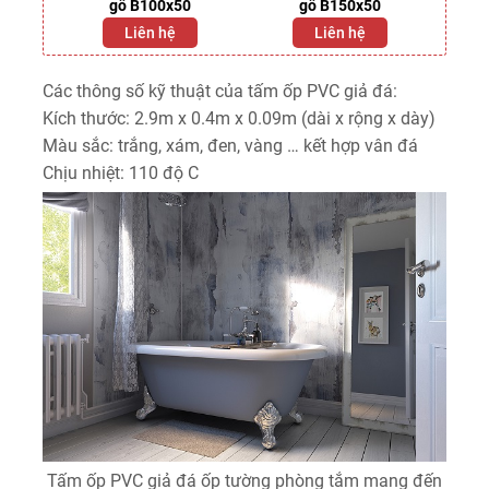
gỗ B100x50
gỗ B150x50
Liên hệ
Liên hệ
Các thông số kỹ thuật của tấm ốp PVC giả đá:
Kích thước: 2.9m x 0.4m x 0.09m (dài x rộng x dày)
Màu sắc: trắng, xám, đen, vàng … kết hợp vân đá
Chịu nhiệt: 110 độ C
Tấm ốp PVC giả đá ốp tường phòng tắm mang đến