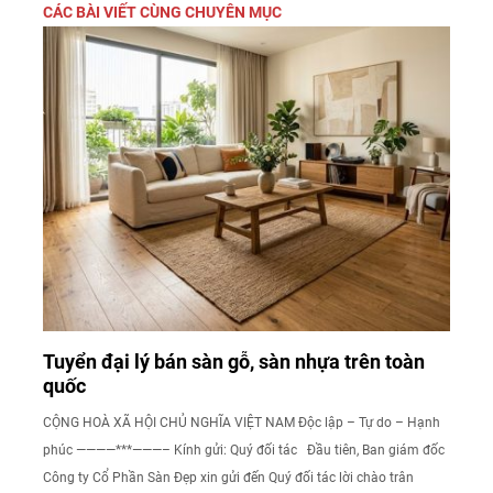
CÁC BÀI VIẾT CÙNG CHUYÊN MỤC
Tuyển đại lý bán sàn gỗ, sàn nhựa trên toàn
quốc
CỘNG HOÀ XÃ HỘI CHỦ NGHĨA VIỆT NAM Độc lập – Tự do – Hạnh
phúc ————***———– Kính gửi: Quý đối tác Đầu tiên, Ban giám đốc
Công ty Cổ Phần Sàn Đẹp xin gửi đến Quý đối tác lời chào trân