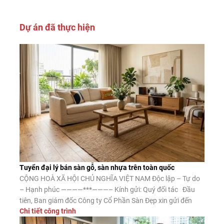
Dự án đã thực hiện
Tuyển đại lý bán sàn gỗ, sàn nhựa trên toàn quốc
CỘNG HOÀ XÃ HỘI CHỦ NGHĨA VIỆT NAM Độc lập – Tự do
– Hạnh phúc ————***———– Kính gửi: Quý đối tác Đầu
tiên, Ban giám đốc Công ty Cổ Phần Sàn Đẹp xin gửi đến
Chi tiết công trình
Quý đối tác lời chào trân trọng, lời chúc may mắn và thành
công. Công ty CP Sàn […]