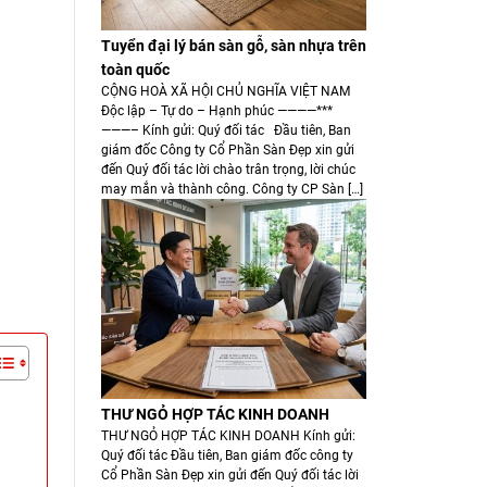
Tuyển đại lý bán sàn gỗ, sàn nhựa trên
toàn quốc
CỘNG HOÀ XÃ HỘI CHỦ NGHĨA VIỆT NAM
Độc lập – Tự do – Hạnh phúc ————***
———– Kính gửi: Quý đối tác Đầu tiên, Ban
giám đốc Công ty Cổ Phần Sàn Đẹp xin gửi
đến Quý đối tác lời chào trân trọng, lời chúc
may mắn và thành công. Công ty CP Sàn […]
THƯ NGỎ HỢP TÁC KINH DOANH
THƯ NGỎ HỢP TÁC KINH DOANH Kính gửi:
Quý đối tác Đầu tiên, Ban giám đốc công ty
Cổ Phần Sàn Đẹp xin gửi đến Quý đối tác lời