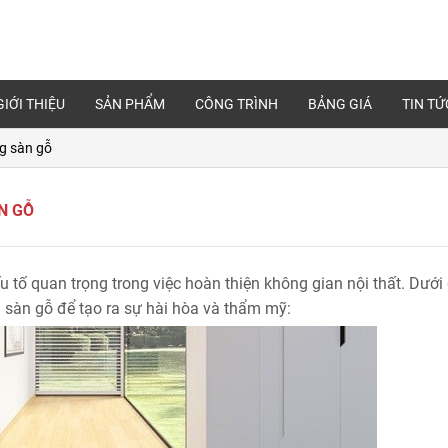
GIỚI THIỆU
SẢN PHẨM
CÔNG TRÌNH
BẢNG GIÁ
TIN TỨ
g sàn gỗ
N GỖ
 tố quan trọng trong việc hoàn thiện không gian nội thất. Dưới 
sàn gỗ để tạo ra sự hài hòa và thẩm mỹ: