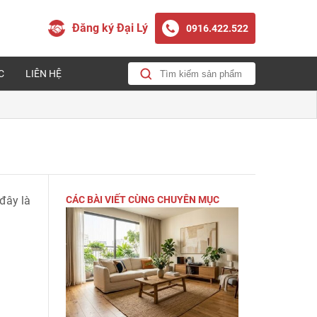
Đăng ký Đại Lý
0916.422.522
C
LIÊN HỆ
đây là
CÁC BÀI VIẾT CÙNG CHUYÊN MỤC