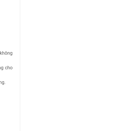
 không
ng cho
ng.