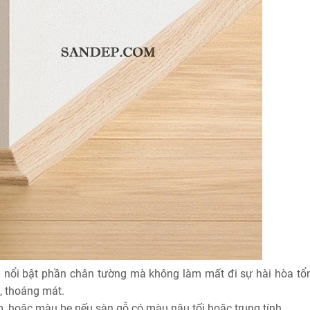
 nổi bật phần chân tường mà không làm mất đi sự hài hòa tổn
, thoáng mát.
 hoặc màu be nếu sàn gỗ có màu nâu tối hoặc trung tính.