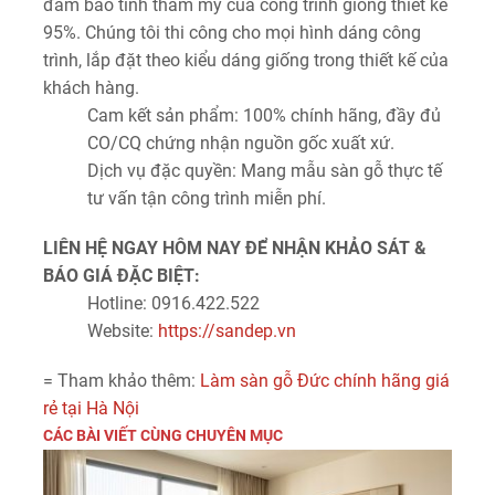
đảm bảo tính thẩm mỹ của công trình giống thiết kế
95%. Chúng tôi thi công cho mọi hình dáng công
trình, lắp đặt theo kiểu dáng giống trong thiết kế của
khách hàng.
Cam kết sản phẩm:
100% chính hãng, đầy đủ
CO/CQ chứng nhận nguồn gốc xuất xứ.
Dịch vụ đặc quyền:
Mang mẫu sàn gỗ thực tế
tư vấn tận công trình miễn phí.
LIÊN HỆ NGAY HÔM NAY ĐỂ NHẬN KHẢO SÁT &
BÁO GIÁ ĐẶC BIỆT:
Hotline: 0916.422.522
Website:
https://sandep.vn
= Tham khảo thêm:
Làm sàn gỗ Đức chính hãng giá
rẻ tại Hà Nội
CÁC BÀI VIẾT CÙNG CHUYÊN MỤC