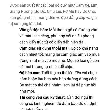
Được sản xuất từ các loại gỗ quý như Căm Xe, Lim,
Giáng Hương, Gõ Đỏ, Chiu Liu, Pơ Mu hay Óc Chó,
sàn gỗ tự nhiên mang đến vẻ đẹp đẳng cấp và giá
trị sử dụng lâu dài.
Vân gỗ độc bản:
Mỗi thanh gỗ có đường vân
và màu sắc riêng, phù hợp với nhiều phong
cách kiến trúc từ cổ điển đến hiện đại.
Cảm giác sử dụng thoải mái:
Gỗ có khả năng
cách nhiệt tốt, mang lại cảm giác ấm vào mùa
đông, mát mẻ vào mùa hè. Một số loại gỗ còn
có mùi hương tự nhiên dễ chịu.
Độ bền cao:
Tuổi thọ có thể lên đến vài chục
năm hoặc lâu hơn nếu bảo dưỡng đúng cách.
Bề mặt có thể chà nhám, sơn lại để phục hồi
như mới.
Thi công yêu cầu kỹ thuật:
Cần đội ngũ thi
công có kinh nghiệm để đảm bảo độ ổn định
và tính thẩm mỹ.