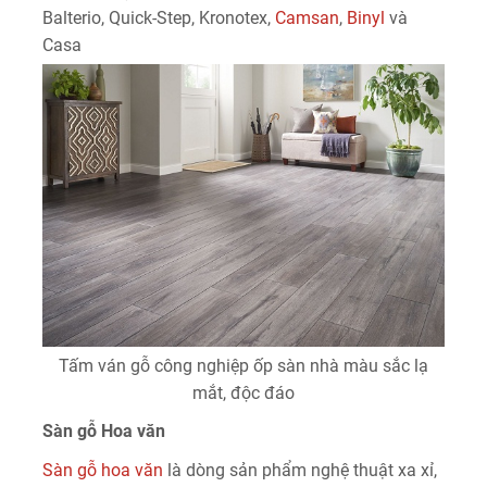
Balterio, Quick-Step, Kronotex,
Camsan
,
Binyl
và
Casa
Tấm ván gỗ công nghiệp ốp sàn nhà màu sắc lạ
mắt, độc đáo
Sàn gỗ Hoa văn
Sàn gỗ hoa văn
là dòng sản phẩm nghệ thuật xa xỉ,