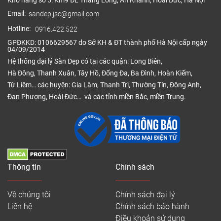
Kho hàng số 5: Km9 ĐL Thăng Long, An Khánh, Hoài Đức, Hà Nội
Email:
sandep.jsc@gmail.com
Hotline:
0916.422.522
GPĐKKD: 0106629567 do Sở KH & ĐT thành phố Hà Nội cấp ngày
04/09/2014
Hệ thống đại lý Sàn Đẹp có tại các quận: Long Biên,
Hà Đông, Thanh Xuân, Tây Hồ, Đống Đa, Ba Đình, Hoàn Kiếm,
Từ Liêm… các huyện: Gia Lâm, Thanh Trì, Thường Tín, Đông Anh,
Đan Phượng, Hoài Đức… và các tỉnh miền Bắc, miền Trung.
Thông tin
Chính sách
Về chúng tôi
Chính sách đại lý
Liên hệ
Chính sách bảo hành
Điều khoản sử dụng