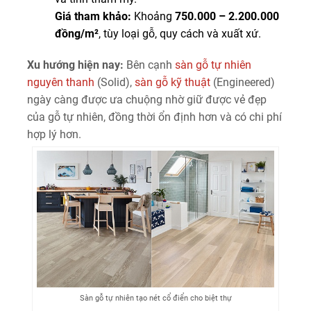
Giá tham khảo:
Khoảng
750.000 – 2.200.000
đồng/m²
, tùy loại gỗ, quy cách và xuất xứ.
Xu hướng hiện nay:
Bên cạnh
sàn gỗ tự nhiên
nguyên thanh
(Solid),
sàn gỗ kỹ thuật
(Engineered)
ngày càng được ưa chuộng nhờ giữ được vẻ đẹp
của gỗ tự nhiên, đồng thời ổn định hơn và có chi phí
hợp lý hơn.
Sàn gỗ tự nhiên tạo nét cổ điển cho biệt thự