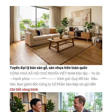
Tuyển đại lý bán sàn gỗ, sàn nhựa trên toàn quốc
CỘNG HOÀ XÃ HỘI CHỦ NGHĨA VIỆT NAM Độc lập – Tự do
– Hạnh phúc ————***———– Kính gửi: Quý đối tác Đầu
tiên, Ban giám đốc Công ty Cổ Phần Sàn Đẹp xin gửi đến
Chi tiết công trình
Quý đối tác lời chào trân trọng, lời chúc may mắn và thành
công. Công ty CP Sàn […]