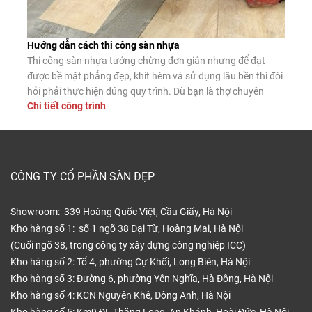
Hướng dẫn cách thi công sàn nhựa
Thi công sàn nhựa tưởng chừng đơn giản nhưng để đạt
được bề mặt phẳng đẹp, khít hèm và sử dụng lâu bền thì đòi
hỏi phải thực hiện đúng quy trình. Dù bạn là thợ chuyên
Chi tiết công trình
nghiệp hay tự lát tại nhà, nắm vững các bước lắp đặt chuẩn
sẽ giúp sàn nhựa phát […]
CÔNG TY CỔ PHẦN SÀN ĐẸP
Showroom: 339 Hoàng Quốc Việt, Cầu Giấy, Hà Nội
Kho hàng số 1: số 1 ngõ 38 Đại Từ, Hoàng Mai, Hà Nội
(Cuối ngõ 38, trong công ty xây dựng công nghiệp ICC)
Kho hàng số 2: Tổ 4, phường Cự Khối, Long Biên, Hà Nội
Kho hàng số 3: Đường 6, phường Yên Nghĩa, Hà Đông, Hà Nội
Kho hàng số 4: KCN Nguyên Khê, Đông Anh, Hà Nội