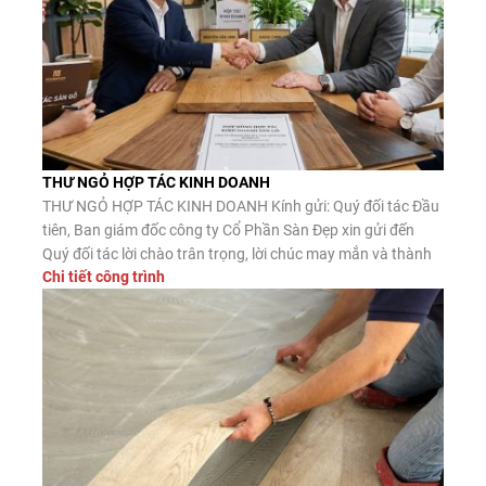
THƯ NGỎ HỢP TÁC KINH DOANH
THƯ NGỎ HỢP TÁC KINH DOANH Kính gửi: Quý đối tác Đầu
tiên, Ban giám đốc công ty Cổ Phần Sàn Đẹp xin gửi đến
Quý đối tác lời chào trân trọng, lời chúc may mắn và thành
Chi tiết công trình
công. Công ty CP Sàn Đẹp là đơn vị nhập khẩu, phân phối
sàn gỗ công nghiệp, […]