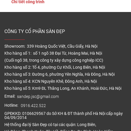
Chi tiết công trình
nghiệp hay tự lát tại nhà, nắm vững các bước lắp đặt chuẩn
sẽ giúp sàn nhựa phát […]
CÔNG TY CỔ PHẦN SÀN ĐẸP
Showroom: 339 Hoàng Quốc Việt, Cầu Giấy, Hà Nội
Kho hàng số 1: số 1 ngõ 38 Đại Từ, Hoàng Mai, Hà Nội
(Cuối ngõ 38, trong công ty xây dựng công nghiệp ICC)
Kho hàng số 2: Tổ 4, phường Cự Khối, Long Biên, Hà Nội
Kho hàng số 3: Đường 6, phường Yên Nghĩa, Hà Đông, Hà Nội
Kho hàng số 4: KCN Nguyên Khê, Đông Anh, Hà Nội
Kho hàng số 5: Km9 ĐL Thăng Long, An Khánh, Hoài Đức, Hà Nội
Email:
sandep.jsc@gmail.com
Hotline:
0916.422.522
GPĐKKD: 0106629567 do Sở KH & ĐT thành phố Hà Nội cấp ngày
04/09/2014
Hệ thống đại lý Sàn Đẹp có tại các quận: Long Biên,