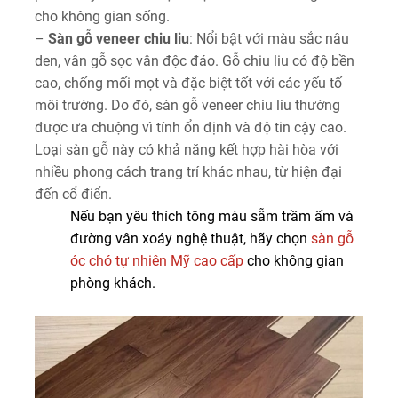
cho không gian sống.
–
Sàn gỗ veneer chiu liu
: Nổi bật với màu sắc nâu
den, vân gỗ sọc vân độc đáo. Gỗ chiu liu có độ bền
cao, chống mối mọt và đặc biệt tốt với các yếu tố
môi trường. Do đó, sàn gỗ veneer chiu liu thường
được ưa chuộng vì tính ổn định và độ tin cậy cao.
Loại sàn gỗ này có khả năng kết hợp hài hòa với
nhiều phong cách trang trí khác nhau, từ hiện đại
đến cổ điển.
Nếu bạn yêu thích tông màu sẫm trầm ấm và
đường vân xoáy nghệ thuật,
hãy chọn
sàn gỗ
óc chó tự nhiên Mỹ cao cấp
cho không gian
phòng khách.