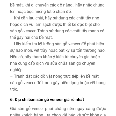
bề mặt, khi di chuyển các đồ nặng , hãy nhấc chúng
lên hoặc bọc miếng lót ở chân đế.
– Khi cần lau chùi, hãy sử dụng các chất tẩy nhẹ
hoặc dịch vụ làm sạch được thiết kế đặc biệt cho
sàn gỗ veneer. Tránh sử dụng các chất tẩy mạnh có
thể gây hại cho bề mặt.
– Hãy kiểm tra kỹ lưỡng sàn gỗ veneer để phát hiện
sự hao mòn, vết trầy hoặc bất kỳ sự tổn thương nào.
Nếu có, hãy tham khảo ý kiến từ chuyên gia hoặc
nhà cung cấp dịch vụ sửa chữa sàn gỗ chuyên
nghiệp.
– Tránh đặt các đồ vật nóng trực tiếp lên bề mặt
sàn gỗ veneer để tránh gây biến dạng hoặc vết bong
tróc.
6. Địa chỉ bán sàn gỗ veneer giá rẻ nhất
Giá sàn gỗ veneer phải chăng nên ngày càng được
nhiều khách hàng lựa chọn để bảo vệ sức khỏe gia