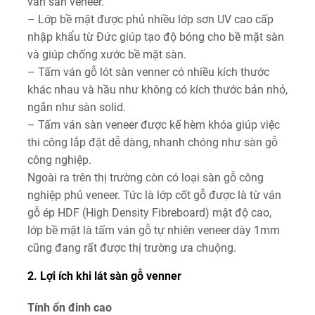
ván sàn veneer.
– Lớp bề mặt được phủ nhiều lớp sơn UV cao cấp
nhập khẩu từ Đức giúp tạo độ bóng cho bề mặt sàn
và giúp chống xước bề mặt sàn.
– Tấm ván gỗ lót sàn venner có nhiều kích thước
khác nhau và hầu như không có kích thước bản nhỏ,
ngắn như sàn solid.
– Tấm ván sàn veneer được kế hèm khóa giúp việc
thi công lắp đặt dễ dàng, nhanh chóng như sàn gỗ
công nghiệp.
Ngoài ra trên thị trường còn có loại sàn gỗ công
nghiệp phủ veneer. Tức là lớp cốt gỗ được là từ ván
gỗ ép HDF (High Density Fibreboard) mật độ cao,
lớp bề mặt là tấm ván gỗ tự nhiên veneer dày 1mm
cũng đang rất được thị trường ưa chuộng.
2. Lợi ích khi lát sàn gỗ venner
Tính ổn đinh cao