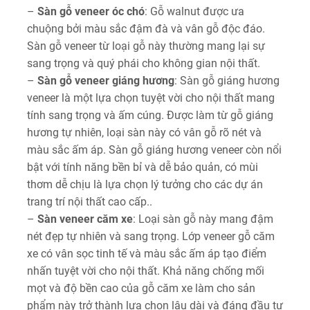
–
Sàn gỗ veneer óc chó
: Gỗ walnut được ưa
chuộng bởi màu sắc đậm đà và vân gỗ độc đáo.
Sàn gỗ veneer từ loại gỗ này thường mang lại sự
sang trọng và quý phái cho không gian nội thất.
–
Sàn gỗ veneer giáng hương
: Sàn gỗ giáng hương
veneer là một lựa chọn tuyệt vời cho nội thất mang
tính sang trọng và ấm cúng. Được làm từ gỗ giáng
hương tự nhiên, loại sàn này có vân gỗ rõ nét và
màu sắc ấm áp. Sàn gỗ giáng hương veneer còn nổi
bật với tính năng bền bỉ và dễ bảo quản, có mùi
thơm dễ chịu là lựa chọn lý tưởng cho các dự án
trang trí nội thất cao cấp..
–
Sàn veneer căm xe
: Loại sàn gỗ này mang đậm
nét đẹp tự nhiên và sang trọng. Lớp veneer gỗ căm
xe có vân sọc tinh tế và màu sắc ấm áp tạo điểm
nhấn tuyệt vời cho nội thất. Khả năng chống mối
mọt và độ bền cao của gỗ căm xe làm cho sản
phẩm này trở thành lựa chọn lâu dài và đáng đầu tư