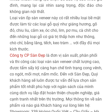
đình, mang lại cái nhìn sang trọng, độc đáo cho
không gian nội thất.
Loại ván ốp sàn veneer này có rất nhiều loại bề mặt
được làm từ các loại gỗ quý như giáng hương, gõ
đỏ, chiu liu, căm xe, óc chó, lim, pơ mu, cà chít cho
đến những loại gỗ có giá trị thấp hơn như thông,
chò chỉ, bằng lăng, tếch, keo tràm … với đầy đủ mọi
kích thước.
Công ty CP Sàn Đẹp
là đơn vị sản xuất, phân phối
và thi công các loại ván sàn veneer chất lượng cao,
được tẩm sấy kỹ càng hạn chế tình trạng cong vênh,
co ngót, mối mọt, nấm mốc. Đến với Sàn Đẹp, Quý
khách hàng sẽ luôn được tư vấn để lựa chọn sản
phẩm tốt nhất phù hợp với ngân sách của mình
cùng dịch vụ lắp đặt hoàn thiện chuyên nghiệp, giá
cạnh tranh nhất trên thị trường. Mọi thông tin về sản
phẩm và náo giá Khách hàng vui lòng liên hệ:
Showroom: 339 Hoàng Quốc Việt – Cầu Giấy – Hà