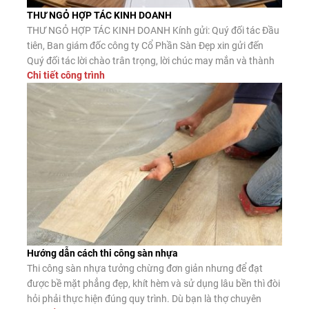
THƯ NGỎ HỢP TÁC KINH DOANH
THƯ NGỎ HỢP TÁC KINH DOANH Kính gửi: Quý đối tác Đầu
tiên, Ban giám đốc công ty Cổ Phần Sàn Đẹp xin gửi đến
Quý đối tác lời chào trân trọng, lời chúc may mắn và thành
Chi tiết công trình
công. Công ty CP Sàn Đẹp là đơn vị nhập khẩu, phân phối
sàn gỗ công nghiệp, […]
Hướng dẫn cách thi công sàn nhựa
Thi công sàn nhựa tưởng chừng đơn giản nhưng để đạt
được bề mặt phẳng đẹp, khít hèm và sử dụng lâu bền thì đòi
hỏi phải thực hiện đúng quy trình. Dù bạn là thợ chuyên