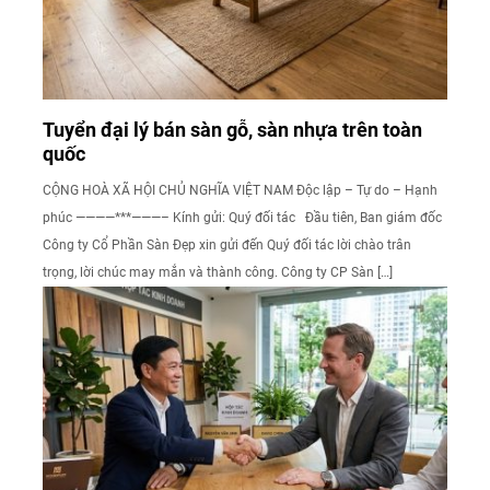
Tuyển đại lý bán sàn gỗ, sàn nhựa trên toàn
quốc
CỘNG HOÀ XÃ HỘI CHỦ NGHĨA VIỆT NAM Độc lập – Tự do – Hạnh
phúc ————***———– Kính gửi: Quý đối tác Đầu tiên, Ban giám đốc
Công ty Cổ Phần Sàn Đẹp xin gửi đến Quý đối tác lời chào trân
trọng, lời chúc may mắn và thành công. Công ty CP Sàn […]