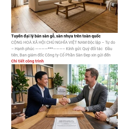
Tuyển đại lý bán sàn gỗ, sàn nhựa trên toàn quốc
CỘNG HOÀ XÃ HỘI CHỦ NGHĨA VIỆT NAM Độc lập – Tự do
– Hạnh phúc ————***———– Kính gửi: Quý đối tác Đầu
tiên, Ban giám đốc Công ty Cổ Phần Sàn Đẹp xin gửi đến
Chi tiết công trình
Quý đối tác lời chào trân trọng, lời chúc may mắn và thành
công. Công ty CP Sàn […]