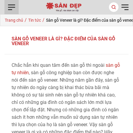
0916.422.522
/
/
Trang chủ
Tin tức
Sàn gỗ Veneer là gì? Đặc điểm của sàn gỗ venee
SÀN GỖ VENEER LÀ GÌ? ĐẶC ĐIỂM CỦA SÀN GỖ
VENEER
Chắc hẳn khi quan tâm đến sàn gỗ thì ngoài
sàn gỗ
tự nhiên
, sàn gỗ công nghiệp bạn còn được nghe
nói đến sàn gỗ veneer. Những năm gần đây, sàn gỗ
tự nhiên do ngày càng bị khai thác bừa bãi mà
không có sự tái sinh nên sàn gỗ tự nhiên khá cao,
chỉ có những gia đình có ngân sách lớn mới lựa
chọn để lắp đặt. Nhưng có những gia đình có ngân
sách ít hơn những vẫn muốn sử dụng sàn tự nhiên
thì lựa chọn của họ là sàn gỗ veneer. Vậy sàn gỗ
veneer là gì và có những đặc điểm thế nào? Hãy