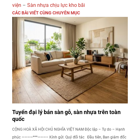
viện
–
Sàn nhựa chịu lực kho bãi
CÁC BÀI VIẾT CÙNG CHUYÊN MỤC
Tuyển đại lý bán sàn gỗ, sàn nhựa trên toàn
quốc
CỘNG HOÀ XÃ HỘI CHỦ NGHĨA VIỆT NAM Độc lập – Tự do – Hạnh
phúc ————***———– Kính gửi: Quý đối tác Đầu tiên, Ban giám đốc