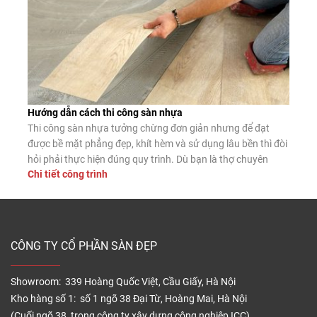
Hướng dẫn cách thi công sàn nhựa
Thi công sàn nhựa tưởng chừng đơn giản nhưng để đạt
được bề mặt phẳng đẹp, khít hèm và sử dụng lâu bền thì đòi
hỏi phải thực hiện đúng quy trình. Dù bạn là thợ chuyên
Chi tiết công trình
nghiệp hay tự lát tại nhà, nắm vững các bước lắp đặt chuẩn
sẽ giúp sàn nhựa phát […]
CÔNG TY CỔ PHẦN SÀN ĐẸP
Showroom: 339 Hoàng Quốc Việt, Cầu Giấy, Hà Nội
Kho hàng số 1: số 1 ngõ 38 Đại Từ, Hoàng Mai, Hà Nội
(Cuối ngõ 38, trong công ty xây dựng công nghiệp ICC)