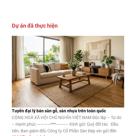
Dự án đã thực hiện
Tuyển đại lý bán sàn gỗ, sàn nhựa trên toàn quốc
CỘNG HOÀ XÃ HỘI CHỦ NGHĨA VIỆT NAM Độc lập – Tự do
– Hạnh phúc ————***———– Kính gửi: Quý đối tác Đầu
tiên, Ban giám đốc Công ty Cổ Phần Sàn Đẹp xin gửi đến