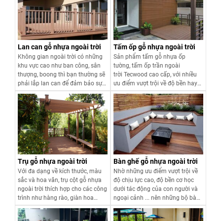
lại theo sở thích của bạn.
Lan can gỗ nhựa ngoài trời
Tấm ốp gỗ nhựa ngoài trời
Không gian ngoài trời có những
Sản phẩm tấm gỗ nhựa ốp
khu vực cao như ban công, sân
tường, tấm ốp trần ngoài
thượng, boong thì bạn thường sẽ
trời Tecwood cao cấp, với nhiều
phải lắp lan can để đảm bảo sự
ưu điểm vượt trội về độ bền hay
an toàn. Để đồng bộ với sàn gỗ
tính thẩm mỹ của chúng ngay cả
ngoài trời lát cho các khu vực này
trong điều kiện thời tiết mưa,
thì lan can gỗ ngoài trời là lựa
nắng khắc nghiệt.
Xem chi tiết
Xem chi tiết
chọn phù hợp nhất.
Trụ gỗ nhựa ngoài trời
Bàn ghế gỗ nhựa ngoài trời
Với đa dạng về kích thước, màu
Nhờ những ưu điểm vượt trội về
sắc và hoa văn, trụ cột gỗ nhựa
độ chịu lực cao, độ bền cơ học
ngoài trời thích hợp cho các công
dưới tác động của con người và
trình như hàng rào, giàn hoa
ngoại cảnh ... nên những bộ bàn
pergola, nhà chòi, cổng biệt thự,
ghế làm bằng vật liệu gỗ nhựa
resort và khách sạn, nhà vườn …
Tecwood có thiết kế độc đáo và