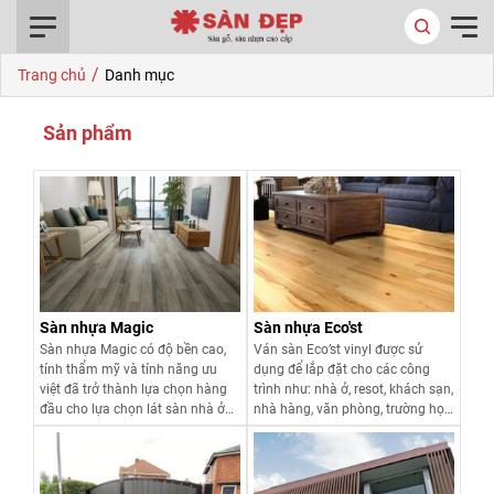
0916.422.522
/
Trang chủ
Danh mục
Sản phẩm
Sàn nhựa Magic
Sàn nhựa Eco'st
Sàn nhựa Magic có độ bền cao,
Ván sàn Eco’st vinyl được sử
tính thẩm mỹ và tính năng ưu
dụng để lắp đặt cho các công
việt đã trở thành lựa chọn hàng
trình như: nhà ở, resot, khách sạn,
đầu cho lựa chọn lát sàn nhà ở
nhà hàng, văn phòng, trường học,
và công trình thương mại.
showroom, phòng tập thể thao,
bệnh viện và nhà xưởng....
Xem chi tiết
Xem chi tiết