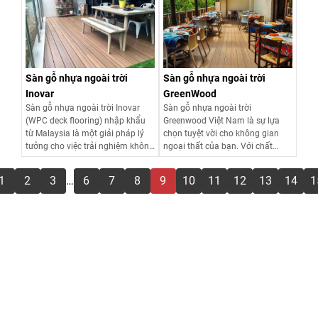
tiện dụng.
Xem chi tiết
Xem chi tiết
Sàn gỗ nhựa ngoài trời
Sàn gỗ nhựa ngoài trời
Inovar
GreenWood
Sàn gỗ nhựa ngoài trời Inovar
Sàn gỗ nhựa ngoài trời
(WPC deck flooring) nhập khẩu
Greenwood Việt Nam là sự lựa
từ Malaysia là một giải pháp lý
chọn tuyệt vời cho không gian
tưởng cho việc trải nghiệm không
ngoại thất của bạn. Với chất
gian ngoài trời đẹp và bền vững.
lượng cao và độ bền vượt trội
Greenwood đáp ứng tất cả các
1
2
3
…
6
7
8
9
10
11
12
13
14
1
yêu cầu về môi trường ngoài trời.
Xem chi tiết
Xem chi tiết