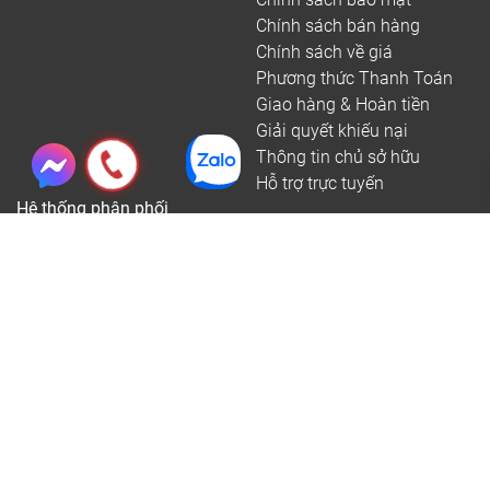
Chính sách bán hàng
Chính sách về giá
Phương thức Thanh Toán
Giao hàng & Hoàn tiền
Giải quyết khiếu nại
Thông tin chủ sở hữu
Hỗ trợ trực tuyến
Hệ thống phân phối
Hệ thống chi nhánh bán lẻ Online tại Hà Nội
Hệ thống chi nhánh bán lẻ Online tại tỉnh Miền Bắc
Hệ thống chi nhánh bán lẻ Online tại tỉnh Miền Trung
Copyright @ Công Ty Cổ Phần Sàn Đẹp - Tổng Kho Sàn gỗ, sàn nhựa,
sàn gỗ ngoài trời, tấm ốp tường, ốp trần PVC