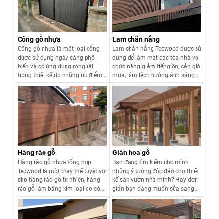
Cổng gỗ nhựa
Lam chắn nắng
Cổng gỗ nhựa là một loại cổng
Lam chắn nắng Tecwood được sử
được sử dụng ngày càng phổ
dụng để làm mát các tòa nhà với
biến và có ứng dụng rộng rãi
chức năng giảm tiếng ồn, cản gió
trong thiết kế do những ưu điểm
mưa, làm lệch hướng ánh sáng
vượt trội của nó.
chiếu trực tiếp vào cửa sổ mà vẫn
luôn đảm bảo được sự thông
thoáng của ngôi nhà.
Xem chi tiết
Xem chi tiết
Hàng rào gỗ
Giàn hoa gỗ
Hàng rào gỗ nhựa tổng hợp
Bạn đang tìm kiếm cho mình
Tecwood là một thay thế tuyệt vời
những ý tưởng độc đáo cho thiết
cho hàng rào gỗ tự nhiên, hàng
kế sân vườn nhà mình? Hay đơn
rào gỗ làm bằng kim loại do có
giản bạn đang muốn sửa sang
nhiều lợi thế về độ bền cao, thân
lại góc sân, hiên nhà theo phong
thiện với môi trường, dễ dàng vệ
cách hiện đại? Giàn hoa gỗ nhựa
sinh và bảo trì, có thể được sơn
sẽ là gợi ý khá hữu ích cho bạn.
Xem chi tiết
Xem chi tiết