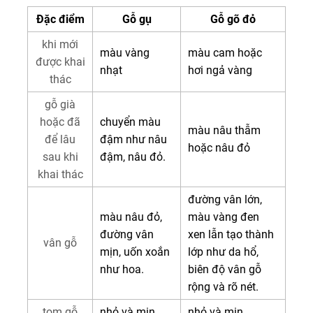
Đặc điểm
Gỗ gụ
Gỗ gõ đỏ
khi mới
màu vàng
màu cam hoặc
được khai
nhạt
hơi ngả vàng
thác
gỗ già
hoặc đã
chuyển màu
màu nâu thẫm
để lâu
đậm như nâu
hoặc nâu đỏ
sau khi
đậm, nâu đỏ.
khai thác
đường vân lớn,
màu nâu đỏ,
màu vàng đen
đường vân
xen lẫn tạo thành
vân gỗ
mịn, uốn xoắn
lớp như da hổ,
như hoa.
biên độ vân gỗ
rộng và rõ nét.
tom gỗ
nhỏ và mịn
nhỏ và mịn