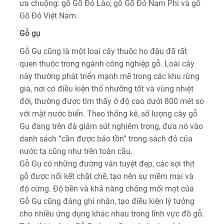
ưa chuộng: gỗ Gõ Đỏ Lào, gỗ Gõ Đỏ Nam Phi và gỗ
Gõ Đỏ Việt Nam.
Gỗ gụ
Gỗ Gụ cũng là một loại cây thuộc họ đậu đã rất
quen thuộc trong ngành công nghiệp gỗ. Loài cây
này thường phát triển mạnh mẽ trong các khu rừng
già, nơi có điều kiện thổ nhưỡng tốt và vùng nhiệt
đới, thường được tìm thấy ở độ cao dưới 800 mét so
với mặt nước biển. Theo thống kê, số lượng cây gỗ
Gụ đang trên đà giảm sút nghiêm trọng, đưa nó vào
danh sách “cần được bảo tồn” trong sách đỏ của
nước ta cũng như trên toàn cầu.
Gỗ Gụ có những đường vân tuyệt đẹp, các sợi thịt
gỗ được nối kết chặt chẽ, tạo nên sự mềm mại và
độ cứng. Độ bền và khả năng chống mối mọt của
Gỗ Gụ cũng đáng ghi nhận, tạo điều kiện lý tưởng
cho nhiều ứng dụng khác nhau trong lĩnh vực đồ gỗ.