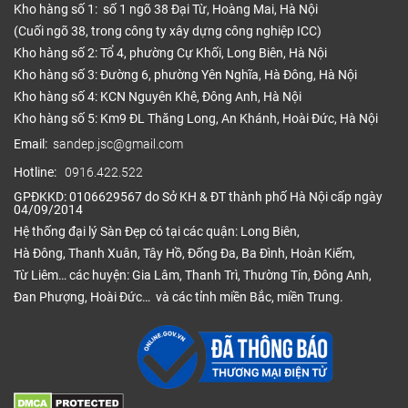
Kho hàng số 1: số 1 ngõ 38 Đại Từ, Hoàng Mai, Hà Nội
(Cuối ngõ 38, trong công ty xây dựng công nghiệp ICC)
Kho hàng số 2: Tổ 4, phường Cự Khối, Long Biên, Hà Nội
Kho hàng số 3: Đường 6, phường Yên Nghĩa, Hà Đông, Hà Nội
Kho hàng số 4: KCN Nguyên Khê, Đông Anh, Hà Nội
Kho hàng số 5: Km9 ĐL Thăng Long, An Khánh, Hoài Đức, Hà Nội
Email:
sandep.jsc@gmail.com
Hotline:
0916.422.522
GPĐKKD: 0106629567 do Sở KH & ĐT thành phố Hà Nội cấp ngày
04/09/2014
Hệ thống đại lý Sàn Đẹp có tại các quận: Long Biên,
Hà Đông, Thanh Xuân, Tây Hồ, Đống Đa, Ba Đình, Hoàn Kiếm,
Từ Liêm… các huyện: Gia Lâm, Thanh Trì, Thường Tín, Đông Anh,
Đan Phượng, Hoài Đức… và các tỉnh miền Bắc, miền Trung.