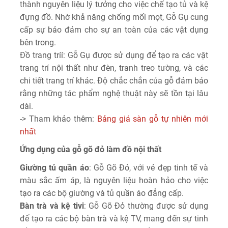
thành nguyên liệu lý tưởng cho việc chế tạo tủ và kệ
đựng đồ. Nhờ khả năng chống mối mọt, Gỗ Gụ cung
cấp sự bảo đảm cho sự an toàn của các vật dụng
bên trong.
Đồ trang tríí: Gỗ Gụ được sử dụng để tạo ra các vật
trang trí nội thất như đèn, tranh treo tường, và các
chi tiết trang trí khác. Độ chắc chắn của gỗ đảm bảo
rằng những tác phẩm nghệ thuật này sẽ tồn tại lâu
dài.
-> Tham khảo thêm:
Bảng giá sàn gỗ tự nhiên mới
nhất
Ứng
dụng của gỗ gõ đỏ làm đồ nội thất
Giường
tủ quần áo
: Gỗ Gõ Đỏ, với vẻ đẹp tinh tế và
màu sắc ấm áp, là nguyên liệu hoàn hảo cho việc
tạo ra các bộ giường và tủ quần áo đẳng cấp.
Bàn
trà và kệ tivi
: Gỗ Gõ Đỏ thường được sử dụng
để tạo ra các bộ bàn trà và kệ TV, mang đến sự tinh