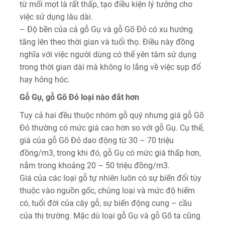
từ mối mọt là rất thấp, tạo điều kiện lý tưởng cho
việc sử dụng lâu dài.
– Độ bền của cả gỗ Gụ và gỗ Gõ Đỏ có xu hướng
tăng lên theo thời gian và tuổi thọ. Điều này đồng
nghĩa với việc người dùng có thể yên tâm sử dụng
trong thời gian dài mà không lo lắng về việc sụp đổ
hay hỏng hóc.
Gỗ
G
ụ, gỗ
G
õ
Đ
ỏ loại nào đắt hơn
Tuy cả hai đều thuộc nhóm gỗ quý nhưng giá gỗ Gõ
Đỏ thường có mức giá cao hơn so với gỗ Gụ. Cụ thể,
giá của gỗ Gõ Đỏ dao động từ 30 – 70 triệu
đồng/m3, trong khi đó, gỗ Gụ có mức giá thấp hơn,
nằm trong khoảng 20 – 50 triệu đồng/m3.
Giá của các loại gỗ tự nhiên luôn có sự biến đổi tùy
thuộc vào nguồn gốc, chủng loại và mức độ hiếm
có, tuổi đời của cây gỗ, sự biến động cung – cầu
của thị trường. Mặc dù loại gỗ Gụ và gỗ Gõ ta cũng