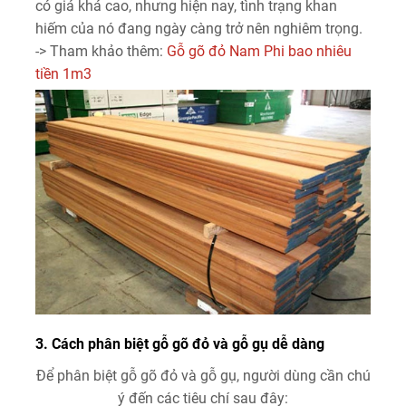
có giá khá cao, nhưng hiện nay, tình trạng khan
hiếm của nó đang ngày càng trở nên nghiêm trọng.
-> Tham khảo thêm:
Gỗ gõ đỏ Nam Phi bao nhiêu
tiền 1m3
3. Cách phân biệt gỗ gõ đỏ và gỗ gụ dễ dàng
Để phân biệt gỗ gõ đỏ và gỗ gụ, người dùng cần chú
ý đến các tiêu chí sau đây: