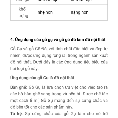
khối
nhẹ hơn
nặng hơn
lượng
4. Ứng dụng của gỗ gụ và gỗ gõ đỏ làm đồ nội thất
Gỗ Gụ và gỗ Gõ Đỏ, với tính chất đặc biệt và đẹp tự
nhiên, được ứng dụng rộng rãi trong ngành sản xuất
đồ nội thất. Dưới đây là các ứng dụng tiêu biểu của
hai loại gỗ này:
Ứng dụng của gỗ Gụ là đồ nội thất
Bàn
g
hế
: Gỗ Gụ là lựa chọn ưu việt cho việc tạo ra
các bộ bàn ghế sang trọng và bền bỉ. Được chế tác
một cách tỉ mỉ, Gỗ Gụ mang đến sự cứng chắc và
độ bền tốt cho các sản phẩm này.
Tủ
k
ệ
: Sự cứng chắc của gỗ Gụ làm cho nó trở