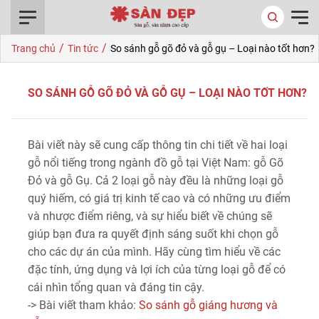
0916.422.522
/
/
Trang chủ
Tin tức
So sánh gỗ gõ đỏ và gỗ gụ – Loại nào tốt hơn?
SO SÁNH GỖ GÕ ĐỎ VÀ GỖ GỤ – LOẠI NÀO TỐT HƠN?
Bài viết này sẽ cung cấp thông tin chi tiết về hai loại
gỗ nổi tiếng trong ngành đồ gỗ tại Việt Nam: gỗ Gõ
Đỏ và gỗ Gụ. Cả 2 loại gỗ này đều là những loại gỗ
quý hiếm, có giá trị kinh tế cao và có những ưu điểm
và nhược điểm riêng, và sự hiểu biết về chúng sẽ
giúp bạn đưa ra quyết định sáng suốt khi chọn gỗ
cho các dự án của mình. Hãy cùng tìm hiểu về các
đặc tính, ứng dụng và lợi ích của từng loại gỗ để có
cái nhìn tổng quan và đáng tin cậy.
-> Bài viết tham khảo:
So sánh gỗ giáng hương và