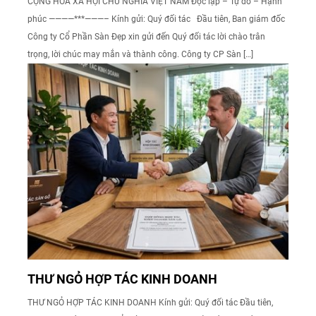
CỘNG HOÀ XÃ HỘI CHỦ NGHĨA VIỆT NAM Độc lập – Tự do – Hạnh
phúc ————***———– Kính gửi: Quý đối tác Đầu tiên, Ban giám đốc
Công ty Cổ Phần Sàn Đẹp xin gửi đến Quý đối tác lời chào trân
trọng, lời chúc may mắn và thành công. Công ty CP Sàn […]
THƯ NGỎ HỢP TÁC KINH DOANH
THƯ NGỎ HỢP TÁC KINH DOANH Kính gửi: Quý đối tác Đầu tiên,