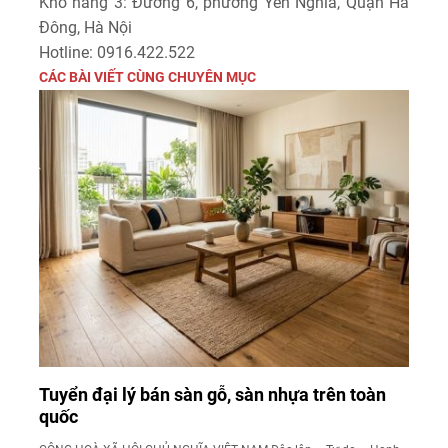
Kho hàng 3: Đường 6, phường Yên Nghĩa, Quận Hà
Đông, Hà Nội
Hotline: 0916.422.522
CÁC BÀI VIẾT CÙNG CHUYÊN MỤC
Tuyển đại lý bán sàn gỗ, sàn nhựa trên toàn
quốc