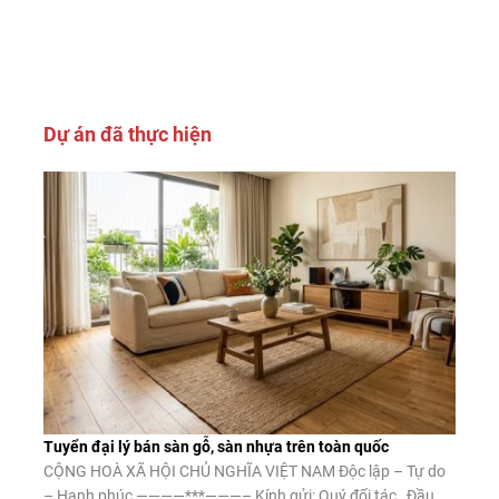
Dự án đã thực hiện
Tuyển đại lý bán sàn gỗ, sàn nhựa trên toàn quốc
CỘNG HOÀ XÃ HỘI CHỦ NGHĨA VIỆT NAM Độc lập – Tự do
– Hạnh phúc ————***———– Kính gửi: Quý đối tác Đầu