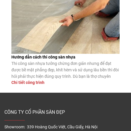
Hướng dẫn cách thi công sàn nhựa
Thi công sàn nhựa tưởng chừng đơn giản nhưng để đạt
được bề mặt phẳng đẹp, khít hèm và sử dụng lâu bền thì đòi
hỏi phải thực hiện đúng quy trình. Dù bạn là thợ chuyên
Chi tiết công trình
nghiệp hay tự lát tại nhà, nắm vững các bước lắp đặt chuẩn
sẽ giúp sàn nhựa phát […]
CÔNG TY CỔ PHẦN SÀN ĐẸP
Showroom: 339 Hoàng Quốc Việt, Cầu Giấy, Hà Nội