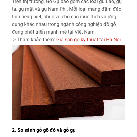
Trên thị trường, Gỗ Gụ bao gồm các loại gụ Lào, gụ
ta, gụ mật và gụ Nam Phi. Mỗi loại mang đậm đặc
tính riêng biệt, phục vụ cho các mục đích và ứng
dụng khác nhau trong ngành công nghiệp đồ gỗ
đang phát triển mạnh mẽ tại Việt Nam.
-> Tham khảo thêm:
Giá sàn gỗ kỹ thuật tại Hà Nội
2. So sánh gỗ gõ đỏ và gỗ gụ