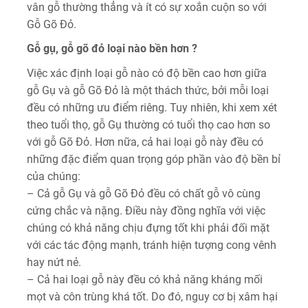
vân gỗ thường thẳng và ít có sự xoắn cuộn so với
Gỗ Gõ Đỏ.
Gỗ gụ, gỗ gõ đỏ loại nào
bền
hơn ?
Việc xác định loại gỗ nào có độ bền cao hơn giữa
gỗ Gụ và gỗ Gõ Đỏ là một thách thức, bởi mỗi loại
đều có những ưu điểm riêng. Tuy nhiên, khi xem xét
theo tuổi thọ, gỗ Gụ thường có tuổi thọ cao hơn so
với gỗ Gõ Đỏ. Hơn nữa, cả hai loại gỗ này đều có
những đặc điểm quan trọng góp phần vào độ bền bỉ
của chúng:
– Cả gỗ Gụ và gỗ Gõ Đỏ đều có chất gỗ vô cùng
cứng chắc và nặng. Điều này đồng nghĩa với việc
chúng có khả năng chịu đựng tốt khi phải đối mặt
với các tác động mạnh, tránh hiện tượng cong vênh
hay nứt nẻ.
– Cả hai loại gỗ này đều có khả năng kháng mối
mọt và côn trùng khá tốt. Do đó, nguy cơ bị xâm hại