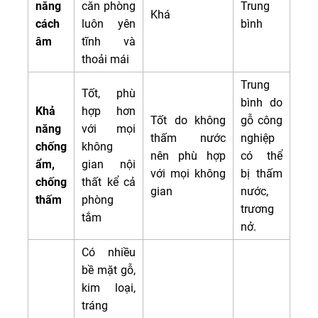
năng
căn phòng
Trung
Khá
cách
luôn yên
bình
âm
tĩnh và
thoải mái
Trung
Tốt, phù
bình do
Khả
hợp hơn
Tốt do không
gỗ công
năng
với mọi
thấm nước
nghiệp
chống
không
nên phù hợp
có thể
ẩm,
gian nội
với mọi không
bị thấm
chống
thất kể cả
gian
nước,
thấm
phòng
trương
tắm
nở.
Có nhiều
bề mặt gỗ,
kim loại,
tráng