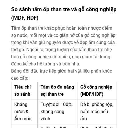
So sánh tấm ốp than tre và gỗ công nghiệp
(MDF, HDF)
Tấm ốp than tre khắc phục hoàn toàn nhược điểm
sợ nước, mối mọt và co giãn nở của gỗ công nghiệp
trong khi vẫn giữ nguyên được vẻ đẹp ấm cúng của
thớ gỗ. Ngoài ra, trọng lượng của tấm than tre nhẹ
hơn gỗ công nghiệp rất nhiều, giúp giảm tải trọng
đáng kể cho hệ tường và trần nhà.
Bảng đối đầu trực tiếp giữa hai vật liệu phân khúc
cao cấp:
Tiêu chí
Tấm ốp đa năng
Gỗ công nghiệp
so sánh
sợi than tre
(MDF/HDF)
Kháng
Tuyệt đối 100%,
Dễ bị phồng rộp,
nước &
không cong
nấm mốc nếu
Ẩm mốc
vênh
ẩm