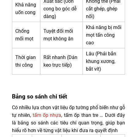
Xuất sắc (Uốn
Không thể (Phải
Khả năng
cong bo góc dễ
cắt ghép, ghép
uốn cong
dàng)
nối)
Khả năng bị mối
Chống
Tuyệt đối mối
mọt tấn công
mối mọt
mọt không ăn
cao
Lâu (Phải bắn
Thời gian
Rất nhanh (Dán
khung xương,
thi công
keo trực tiếp)
bắt vít)
Bảng so sánh chi tiết
Có nhiều lựa chọn vật liệu ốp tường phổ biến như gỗ
tự nhiên,
tấm ốp nhựa
, tấm ốp than tre … Dưới đây
là bảng so sánh các tiêu chí quan trọng, giúp bạn
hiểu rõ hơn về từng vật liệu khi đưa ra quyết định