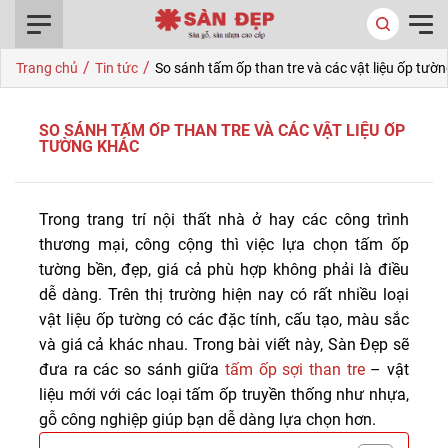
0916.422.522
/
/
Trang chủ
Tin tức
So sánh tấm ốp than tre và các vật liệu ốp tườ
SO SÁNH TẤM ỐP THAN TRE VÀ CÁC VẬT LIỆU ỐP
TƯỜNG KHÁC
Trong trang trí nội thất nhà ở hay các công trình
thương mại, công cộng thì việc lựa chọn tấm ốp
tường bền, đẹp, giá cả phù hợp không phải là điều
dễ dàng. Trên thị trường hiện nay có rất nhiều loại
vật liệu ốp tường có các đặc tính, cấu tạo, màu sắc
và giá cả khác nhau. Trong bài viết này, Sàn Đẹp sẽ
đưa ra các so sánh giữa
tấm ốp sợi than tre
– vật
liệu mới với các loại tấm ốp truyền thống như nhựa,
gỗ công nghiệp giúp bạn dễ dàng lựa chọn hơn.