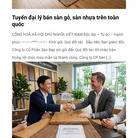
Tuyển đại lý bán sàn gỗ, sàn nhựa trên toàn
quốc
CỘNG HOÀ XÃ HỘI CHỦ NGHĨA VIỆT NAM Độc lập – Tự do – Hạnh
phúc ————***———– Kính gửi: Quý đối tác Đầu tiên, Ban giám đốc
Công ty Cổ Phần Sàn Đẹp xin gửi đến Quý đối tác lời chào trân
trọng, lời chúc may mắn và thành công. Công ty CP Sàn […]