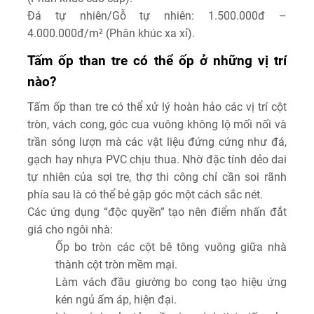
Đá tự nhiên/Gỗ tự nhiên:
1.500.000đ –
4.000.000đ/m² (Phân khúc xa xỉ).
Tấm ốp than tre có thể ốp ở những vị trí
nào?
Tấm ốp than tre có thể xử lý hoàn hảo các vị trí cột
tròn, vách cong, góc cua vuông không lộ mối nối và
trần sóng lượn mà các vật liệu đứng cứng như đá,
gạch hay nhựa PVC chịu thua. Nhờ đặc tính dẻo dai
tự nhiên của sợi tre, thợ thi công chỉ cần soi rãnh
phía sau là có thể bẻ gập góc một cách sắc nét.
Các ứng dụng “độc quyền” tạo nên điểm nhấn đắt
giá cho ngôi nhà:
Ốp bo tròn các cột bê tông vuông giữa nhà
thành cột tròn mềm mại.
Làm vách đầu giường bo cong tạo hiệu ứng
kén ngủ ấm áp, hiện đại.