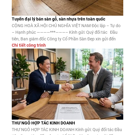
Tuyển đại lý bán sàn gỗ, sàn nhựa trên toàn quốc
CỘNG HOÀ XÃ HỘI CHỦ NGHĨA VIỆT NAM Độc lập – Tự do
– Hạnh phúc ————***———– Kính gửi: Quý đối tác Đầu
tiên, Ban giám đốc Công ty Cổ Phần Sàn Đẹp xin gửi đến
Chi tiết công trình
Quý đối tác lời chào trân trọng, lời chúc may mắn và thành
công. Công ty CP Sàn […]
THƯ NGỎ HỢP TÁC KINH DOANH
THƯ NGỎ HỢP TÁC KINH DOANH Kính gửi: Quý đối tác Đầu