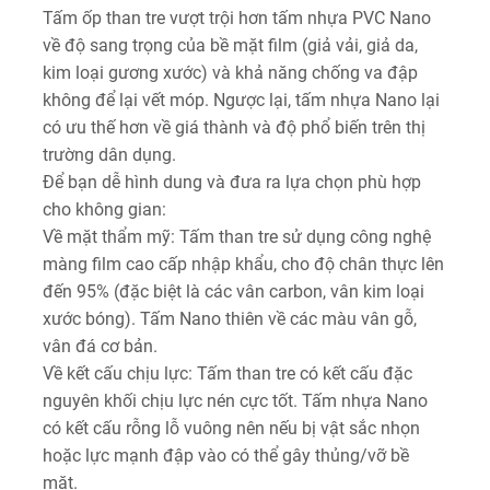
Tấm ốp than tre vượt trội hơn tấm nhựa PVC Nano
về độ sang trọng của bề mặt film (giả vải, giả da,
kim loại gương xước) và khả năng chống va đập
không để lại vết móp. Ngược lại, tấm nhựa Nano lại
có ưu thế hơn về giá thành và độ phổ biến trên thị
trường dân dụng.
Để bạn dễ hình dung và đưa ra lựa chọn phù hợp
cho không gian:
Về mặt thẩm mỹ:
Tấm than tre sử dụng công nghệ
màng film cao cấp nhập khẩu, cho độ chân thực lên
đến 95% (đặc biệt là các vân carbon, vân kim loại
xước bóng). Tấm Nano thiên về các màu vân gỗ,
vân đá cơ bản.
Về kết cấu chịu lực:
Tấm than tre có kết cấu đặc
nguyên khối chịu lực nén cực tốt. Tấm nhựa Nano
có kết cấu rỗng lỗ vuông nên nếu bị vật sắc nhọn
hoặc lực mạnh đập vào có thể gây thủng/vỡ bề
mặt.