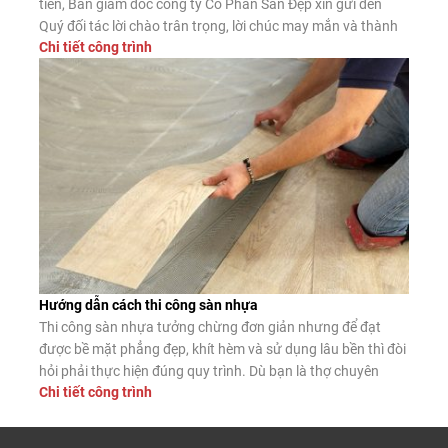
tiên, Ban giám đốc công ty Cổ Phần Sàn Đẹp xin gửi đến
Quý đối tác lời chào trân trọng, lời chúc may mắn và thành
Chi tiết công trình
công. Công ty CP Sàn Đẹp là đơn vị nhập khẩu, phân phối
sàn gỗ công nghiệp, […]
Hướng dẫn cách thi công sàn nhựa
Thi công sàn nhựa tưởng chừng đơn giản nhưng để đạt
được bề mặt phẳng đẹp, khít hèm và sử dụng lâu bền thì đòi
hỏi phải thực hiện đúng quy trình. Dù bạn là thợ chuyên
Chi tiết công trình
nghiệp hay tự lát tại nhà, nắm vững các bước lắp đặt chuẩn
sẽ giúp sàn nhựa phát […]