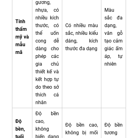
gương,
nhựa, có
Màu
nhiều kích
sắc đa
Tính
thước, có
Có nhiều màu
dạng,
thẩm
thể uốn
sắc, nhiều kiểu
vân gỗ
mỹ và
cong dễ
dáng, kích
tạo cảm
mẫu
dàng cho
thước đa dạng
giác ấm
mã
phép các
áp, tự
gia chủ
nhiên
thiết kế và
kết hợp tự
do theo sở
thích cá
nhân
Độ bền
Độ
cao,
Độ bền cao,
Độ bền
bền,
không
không bị mối
tương
tuổi
biến dạng