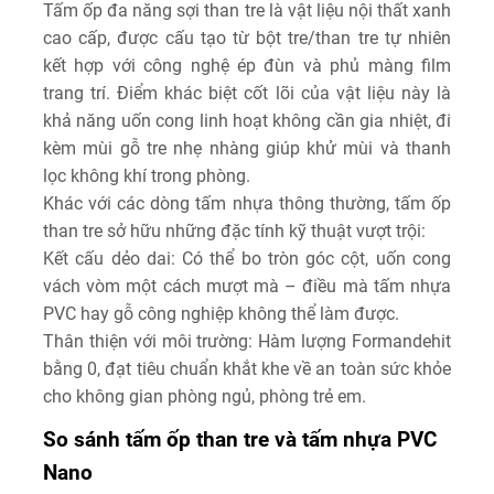
Tấm ốp đa năng sợi than tre là vật liệu nội thất xanh
cao cấp, được cấu tạo từ bột tre/than tre tự nhiên
kết hợp với công nghệ ép đùn và phủ màng film
trang trí. Điểm khác biệt cốt lõi của vật liệu này là
khả năng uốn cong linh hoạt không cần gia nhiệt, đi
kèm mùi gỗ tre nhẹ nhàng giúp khử mùi và thanh
lọc không khí trong phòng.
Khác với các dòng tấm nhựa thông thường, tấm ốp
than tre sở hữu những đặc tính kỹ thuật vượt trội:
Kết cấu dẻo dai:
Có thể bo tròn góc cột, uốn cong
vách vòm một cách mượt mà – điều mà tấm nhựa
PVC hay gỗ công nghiệp không thể làm được.
Thân thiện với môi trường:
Hàm lượng Formandehit
bằng 0, đạt tiêu chuẩn khắt khe về an toàn sức khỏe
cho không gian phòng ngủ, phòng trẻ em.
So sánh tấm ốp than tre và tấm nhựa PVC
Nano