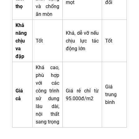
mọt
đối
thọ
và chống
ăn mòn
Khả
năng
Khá, dễ vỡ nếu
chịu
Tốt
chịu lực tác
Tốt
va
động lớn
đập
Khá cao,
phù hợp
với các
Giá
Giá
công trình
Giá rẻ chỉ từ
trung
cả
sử dung
95.000đ/m2
bình
lâu dài,
nội thất
sang trọng