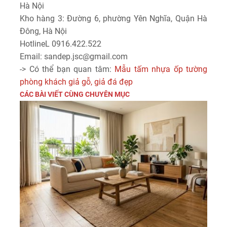
Hà Nội
Kho hàng 3: Đường 6, phường Yên Nghĩa, Quận Hà
Đông, Hà Nội
HotlineL 0916.422.522
Email: sandep.jsc@gmail.com
-> Có thể bạn quan tâm:
Mẫu tấm nhựa ốp tường
phòng khách giả gỗ, giả đá đẹp
CÁC BÀI VIẾT CÙNG CHUYÊN MỤC