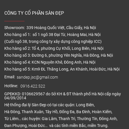
CÔNG TY CỔ PHẦN SÀN ĐẸP
Showroom: 339 Hoàng Quốc Việt, Cầu Giấy, Hà Nội
Kho hàng số 1: số 1 ngõ 38 Đại Từ, Hoàng Mai, Hà Nội
(Cuối ngõ 38, trong công ty xây dựng công nghiệp ICC)
Kho hàng số 2: Tổ 4, phường Cự Khối, Long Biên, Hà Nội
Kho hàng số 3: Đường 6, phường Yên Nghĩa, Hà Đông, Hà Nội
Kho hàng số 4: KCN Nguyên Khê, Đông Anh, Hà Nội
Kho hàng số 5: Km9 ĐL Thăng Long, An Khánh, Hoài Đức, Hà Nội
Email:
sandep.jsc@gmail.com
Hotline:
0916.422.522
GPĐKKD: 0106629567 do Sở KH & ĐT thành phố Hà Nội cấp ngày
04/09/2014
Hệ thống đại lý Sàn Đẹp có tại các quận: Long Biên,
Hà Đông, Thanh Xuân, Tây Hồ, Đống Đa, Ba Đình, Hoàn Kiếm,
Từ Liêm… các huyện: Gia Lâm, Thanh Trì, Thường Tín, Đông Anh,
Đan Phượng, Hoài Đức… và các tỉnh miền Bắc, miền Trung.