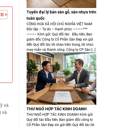
Tuyển đại lý bán sàn gỗ, sàn nhựa trên
toàn quốc
CỘNG HOÀ XÃ HỘI CHỦ NGHĨA VIỆT NAM
Độc lập – Tự do – Hạnh phúc ————***
———– Kính gửi: Quý đối tác Đầu tiên, Ban
giám đốc Công ty Cổ Phần Sàn Đẹp xin gửi
đến Quý đối tác lời chào trân trọng, lời chúc
may mắn và thành công. Công ty CP Sàn […]
mỹ và
THƯ NGỎ HỢP TÁC KINH DOANH
i và
THƯ NGỎ HỢP TÁC KINH DOANH Kính gửi:
Quý đối tác Đầu tiên, Ban giám đốc công ty
Cổ Phần Sàn Đẹp xin gửi đến Quý đối tác lời