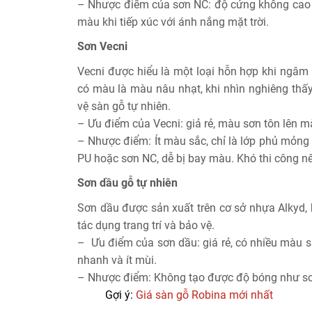
– Nhược điểm của sơn NC: độ cứng không cao & 
màu khi tiếp xúc với ánh nắng mặt trời.
Sơn Vecni
Vecni được hiểu là một loại hỗn hợp khi ngâm
có màu là màu nâu nhạt, khi nhìn nghiêng thấy
vệ sàn gỗ tự nhiên.
– Ưu điểm của Vecni: giả rẻ, màu sơn tôn lên m
– Nhược điểm: Ít màu sắc, chỉ là lớp phủ mỏng
PU hoặc sơn NC, dễ bị bay màu. Khó thi công nê
Sơn dầu gỗ tự nhiên
Sơn dầu được sản xuất trên cơ sở nhựa Alkyd,
tác dụng trang trí và bảo vệ.
– Ưu điểm của sơn dầu: giá rẻ, có nhiều màu s
nhanh và ít mùi.
– Nhược điểm: Không tạo được độ bóng như s
Gợi ý:
Giá sàn gỗ Robina mới nhất