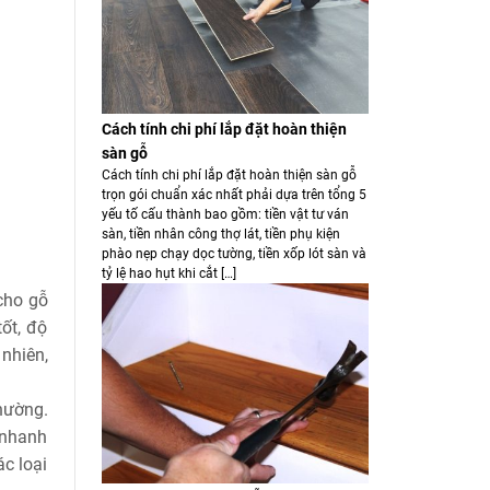
Cách tính chi phí lắp đặt hoàn thiện
sàn gỗ
Cách tính chi phí lắp đặt hoàn thiện sàn gỗ
trọn gói chuẩn xác nhất phải dựa trên tổng 5
yếu tố cấu thành bao gồm: tiền vật tư ván
sàn, tiền nhân công thợ lát, tiền phụ kiện
phào nẹp chạy dọc tường, tiền xốp lót sàn và
tỷ lệ hao hụt khi cắt […]
cho gỗ
ốt, độ
 nhiên,
hường.
 nhanh
c loại