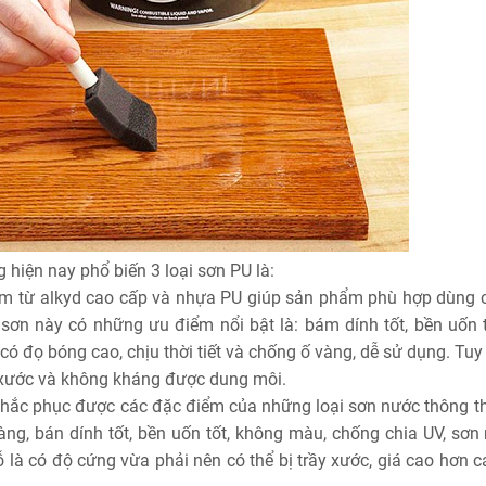
g hiện nay phổ biến 3 loại sơn PU là:
àm từ alkyd cao cấp và nhựa PU giúp sản phẩm phù hợp dùng 
 sơn này có những ưu điểm nổi bật là: bám dính tốt, bền uốn t
ó đọ bóng cao, chịu thời tiết và chống ố vàng, dễ sử dụng. Tuy
 xước và không kháng được dung môi.
, khắc phục được các đặc điểm của những loại sơn nước thông t
ng, bán dính tốt, bền uốn tốt, không màu, chống chia UV, sơn
là có độ cứng vừa phải nên có thể bị trầy xước, giá cao hơn cá