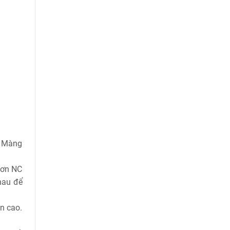
t. Màng
 sơn NC
hau để
n cao.