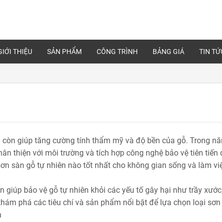
GIỚI THIỆU
SẢN PHẨM
CÔNG TRÌNH
BẢNG GIÁ
TIN TỨ
à còn giúp tăng cường tính thẩm mỹ và độ bền của gỗ. Trong n
hân thiện với môi trường và tích hợp công nghệ bảo vệ tiên tiến
 sơn sàn gỗ tự nhiên nào tốt nhất cho không gian sống và làm vi
 giúp bảo vệ gỗ tự nhiên khỏi các yếu tố gây hại như trầy xước
hám phá các tiêu chí và sản phẩm nổi bật để lựa chọn loại sơn
n