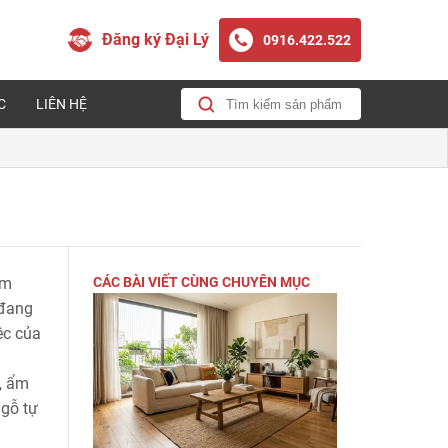
Đăng ký Đại Lý
0916.422.522
C
LIÊN HỆ
ăm
CÁC BÀI VIẾT CÙNG CHUYÊN MỤC
 đang
ệc của
, ẩm
 gỗ tự