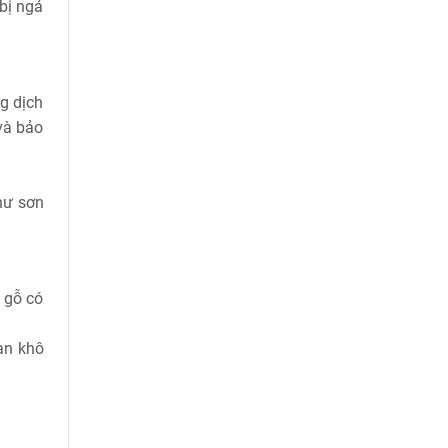
bị ngả
g dịch
và bảo
hư sơn
 gỗ có
an khô