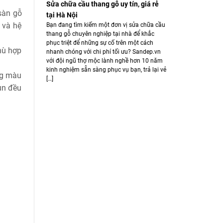
Sửa chữa cầu thang gỗ uy tín, giá rẻ
sàn gỗ
tại Hà Nội
 và hệ
Bạn đang tìm kiếm một đơn vị sửa chữa cầu
thang gỗ chuyên nghiệp tại nhà để khắc
phục triệt để những sự cố trên một cách
hù hợp
nhanh chóng với chi phí tối ưu? Sandep.vn
với đội ngũ thợ mộc lành nghề hơn 10 năm
kinh nghiệm sẵn sàng phục vụ bạn, trả lại vẻ
ng màu
[…]
un đều