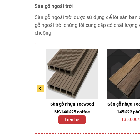
Sàn gỗ ngoài trời
Sàn gỗ ngoài trời được sử dụng để lót sàn ban c
gỗ ngoài trời chúng tôi cung cấp có chất lượng
chuộng.
 ngoài trời Inovar
Sàn gỗ nhựa Tecwood
Sàn gỗ nhựa Te
WUD 1077
MS140K25 coffee
145K22 ph
135.000
Liên hệ
Liên hệ