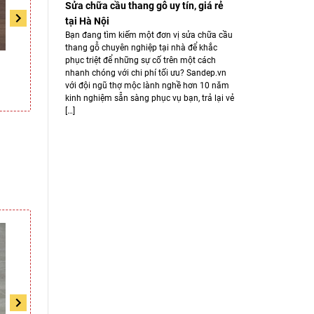
Sửa chữa cầu thang gỗ uy tín, giá rẻ
tại Hà Nội
Bạn đang tìm kiếm một đơn vị sửa chữa cầu
thang gỗ chuyên nghiệp tại nhà để khắc
phục triệt để những sự cố trên một cách
Sàn gỗ WaterBlock
Sàn gỗ WaterBlock
S
nhanh chóng với chi phí tối ưu? Sandep.vn
W2202
W2211
với đội ngũ thợ mộc lành nghề hơn 10 năm
Liên hệ
Liên hệ
kinh nghiệm sẵn sàng phục vụ bạn, trả lại vẻ
[…]