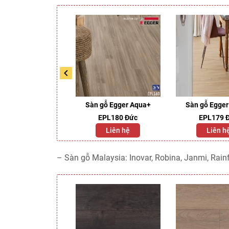
Gỗ Master Floor
Sàn gỗ Egger Aqua+
Sàn gỗ Egge
Xương Cá
EPL180 Đức
EPL179 
Liên hệ
Liên hệ
Liên h
– Sàn gỗ Malaysia: Inovar, Robina, Janmi, Rainf