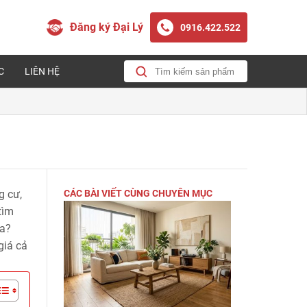
Đăng ký Đại Lý
0916.422.522
C
LIÊN HỆ
g cư,
CÁC BÀI VIẾT CÙNG CHUYÊN MỤC
tìm
ra?
giá cả