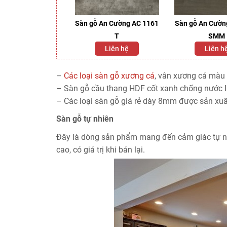
 An Cường AC 4027
Sàn gỗ An Cường AC 1161
Sàn gỗ An Cườn
SMM
T
SMM
Liên hệ
Liên hệ
Liên h
–
Các loại sàn gỗ xương cá
, vân xương cá màu 
– Sàn gỗ cầu thang HDF cốt xanh chống nước 
– Các loại sàn gỗ giá rẻ dày 8mm được sản xuấ
Sàn gỗ tự nhiên
Đây là dòng sản phẩm mang đến cảm giác tự nhiê
cao, có giá trị khi bán lại.