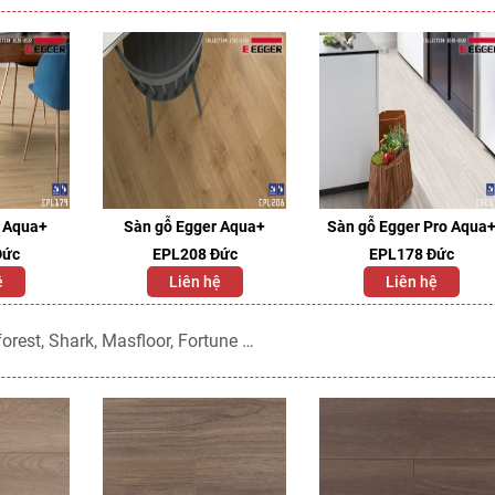
r Aqua+
Sàn gỗ Egger Aqua+
Sàn gỗ Egger Pro Aqua
Đức
EPL208 Đức
EPL178 Đức
ệ
Liên hệ
Liên hệ
orest, Shark, Masfloor, Fortune …