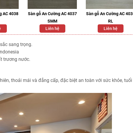
g AC 4038
Sàn gỗ An Cường AC 4037
Sàn gỗ An Cường AC 40
SMM
RL
ệ
Liên hệ
Liên hệ
sắc sang trọng.
Indonesia
t trương nước.
n, thoải mái và đẳng cấp, đặc biệt an toàn với sức khỏe, tuổi