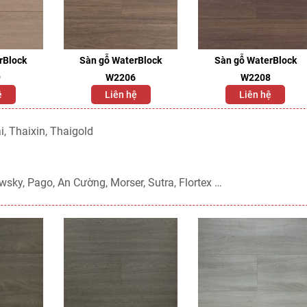
rBlock
Sàn gỗ WaterBlock
Sàn gỗ WaterBlock
9
W2206
W2208
ệ
Liên hệ
Liên hệ
, Thaixin, Thaigold
wsky, Pago, An Cường, Morser, Sutra, Flortex …