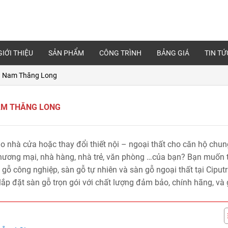
GIỚI THIỆU
SẢN PHẨM
CÔNG TRÌNH
BẢNG GIÁ
TIN TỨ
a – Nam Thăng Long
NAM THĂNG LONG
o nhà cửa hoặc thay đổi thiết nội – ngoại thất cho căn hộ chun
 thương mại, nhà hàng, nhà trẻ, văn phòng …của bạn? Bạn muốn 
gỗ công nghiệp, sàn gỗ tự nhiên và sàn gỗ ngoại thất tại Ciput
lắp đặt sàn gỗ trọn gói với chất lượng đảm bảo, chính hãng, và 