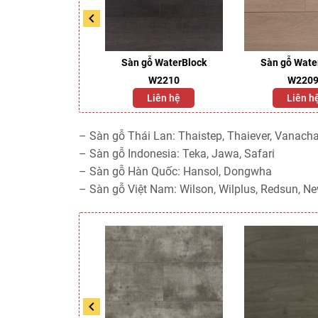
 xương cá Floorbit
Sàn gỗ WaterBlock
Sàn gỗ Wate
HB-12-06
W2210
W220
Liên hệ
Liên hệ
Liên h
– Sàn gỗ Thái Lan: Thaistep, Thaiever, Vanachai
– Sàn gỗ Indonesia: Teka, Jawa, Safari
– Sàn gỗ Hàn Quốc: Hansol, Dongwha
– Sàn gỗ Việt Nam: Wilson, Wilplus, Redsun, Ne