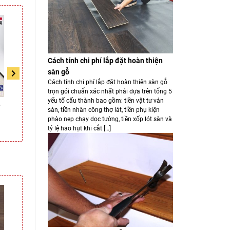
Cách tính chi phí lắp đặt hoàn thiện
sàn gỗ
Cách tính chi phí lắp đặt hoàn thiện sàn gỗ
trọn gói chuẩn xác nhất phải dựa trên tổng 5
yếu tố cấu thành bao gồm: tiền vật tư ván
+
Sàn gỗ Quickstep U1001
Sàn gỗ Faus 12mm
sàn, tiền nhân công thợ lát, tiền phụ kiện
phào nẹp chạy dọc tường, tiền xốp lót sàn và
tỷ lệ hao hụt khi cắt […]
Liên hệ
Liên hệ