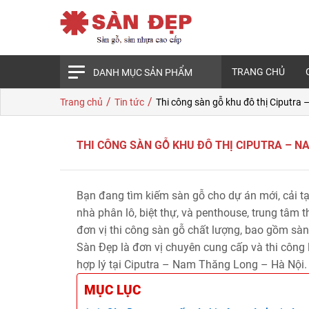
TRANG CHỦ
DANH MỤC SẢN PHẨM
/
/
Trang chủ
Tin tức
Thi công sàn gỗ khu đô thị Ciputr
THI CÔNG SÀN GỖ KHU ĐÔ THỊ CIPUTRA – 
Bạn đang tìm kiếm sàn gỗ cho dự án mới, cải tạ
nhà phân lô, biệt thự, và penthouse, trung tâm
đơn vị thi công sàn gỗ chất lượng, bao gồm sàn 
Sàn Đẹp là đơn vị chuyên cung cấp và thi công 
hợp lý tại Ciputra – Nam Thăng Long – Hà Nội.
MỤC LỤC