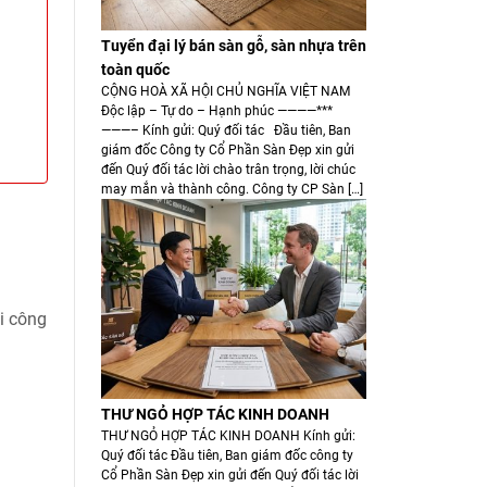
Tuyển đại lý bán sàn gỗ, sàn nhựa trên
toàn quốc
CỘNG HOÀ XÃ HỘI CHỦ NGHĨA VIỆT NAM
Độc lập – Tự do – Hạnh phúc ————***
———– Kính gửi: Quý đối tác Đầu tiên, Ban
giám đốc Công ty Cổ Phần Sàn Đẹp xin gửi
đến Quý đối tác lời chào trân trọng, lời chúc
may mắn và thành công. Công ty CP Sàn […]
i công
THƯ NGỎ HỢP TÁC KINH DOANH
THƯ NGỎ HỢP TÁC KINH DOANH Kính gửi:
Quý đối tác Đầu tiên, Ban giám đốc công ty
Cổ Phần Sàn Đẹp xin gửi đến Quý đối tác lời