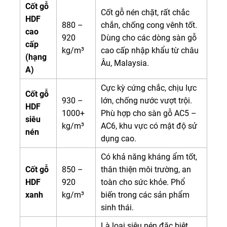
Cốt gỗ
Cốt gỗ nén chặt, rất chắc
HDF
880 –
chắn, chống cong vênh tốt.
cao
920
Dùng cho các dòng sàn gỗ
cấp
kg/m³
cao cấp nhập khẩu từ châu
(hạng
Âu, Malaysia.
A)
Cực kỳ cứng chắc, chịu lực
Cốt gỗ
930 –
lớn, chống nước vượt trội.
HDF
1000+
Phù hợp cho sàn gỗ AC5 –
siêu
kg/m³
AC6, khu vực có mật độ sử
nén
dụng cao.
Có khả năng kháng ẩm tốt,
Cốt gỗ
850 –
thân thiện môi trường, an
HDF
920
toàn cho sức khỏe. Phổ
xanh
kg/m³
biến trong các sản phẩm
sinh thái.
Là loại siêu nén đặc biệt,