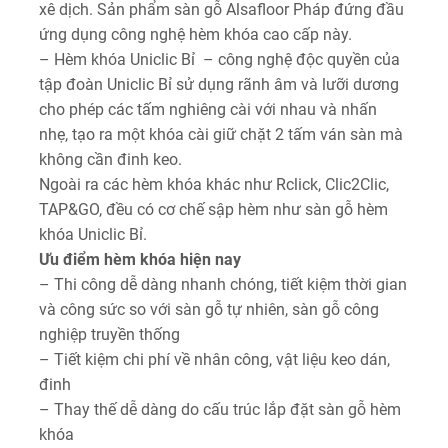
xê dịch. Sản phẩm sàn gỗ Alsafloor Pháp đứng đầu
ứng dụng công nghệ hèm khóa cao cấp này.
– Hèm khóa Uniclic Bỉ – công nghệ độc quyền của
tập đoàn Uniclic Bỉ sử dụng rãnh âm và lưỡi dương
cho phép các tấm nghiêng cài với nhau và nhấn
nhẹ, tạo ra một khóa cài giữ chặt 2 tấm ván sàn mà
không cần đinh keo.
Ngoài ra các hèm khóa khác như Rclick, Clic2Clic,
TAP&GO, đều có cơ chế sập hèm như sàn gỗ hèm
khóa Uniclic Bỉ.
Ưu điểm hèm khóa hiện nay
– Thi công dễ dàng nhanh chóng, tiết kiệm thời gian
và công sức so với sàn gỗ tự nhiên, sàn gỗ công
nghiệp truyền thống
– Tiết kiệm chi phí về nhân công, vật liệu keo dán,
đinh
– Thay thế dễ dàng do cấu trúc lắp đặt sàn gỗ hèm
khóa