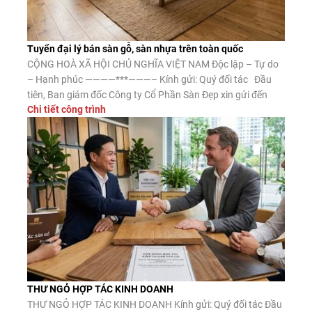
Tuyển đại lý bán sàn gỗ, sàn nhựa trên toàn quốc
CỘNG HOÀ XÃ HỘI CHỦ NGHĨA VIỆT NAM Độc lập – Tự do
– Hạnh phúc ————***———– Kính gửi: Quý đối tác Đầu
tiên, Ban giám đốc Công ty Cổ Phần Sàn Đẹp xin gửi đến
Chi tiết công trình
Quý đối tác lời chào trân trọng, lời chúc may mắn và thành
công. Công ty CP Sàn […]
THƯ NGỎ HỢP TÁC KINH DOANH
THƯ NGỎ HỢP TÁC KINH DOANH Kính gửi: Quý đối tác Đầu