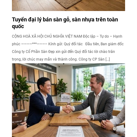
Tuyển đại lý bán sàn gỗ, sàn nhựa trên toàn
quốc
CỘNG HOÀ XÃ HỘI CHỦ NGHĨA VIỆT NAM Độc lập – Tự do – Hạnh
phúc ————***———– Kính gửi: Quý đối tác Đầu tiên, Ban giám đốc
Công ty Cổ Phần Sàn Đẹp xin gửi đến Quý đối tác lời chào trân
trọng, lời chúc may mắn và thành công. Công ty CP Sàn […]