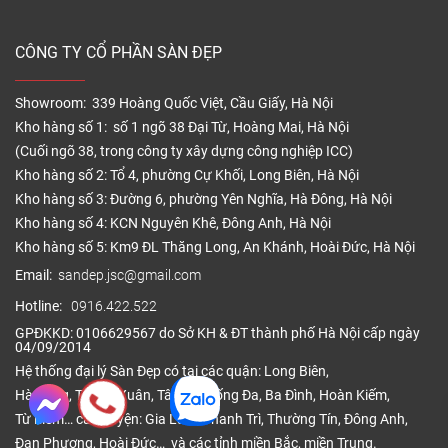
CÔNG TY CỔ PHẦN SÀN ĐẸP
Showroom: 339 Hoàng Quốc Việt, Cầu Giấy, Hà Nội
Kho hàng số 1: số 1 ngõ 38 Đại Từ, Hoàng Mai, Hà Nội
(Cuối ngõ 38, trong công ty xây dựng công nghiệp ICC)
Kho hàng số 2: Tổ 4, phường Cự Khối, Long Biên, Hà Nội
Kho hàng số 3: Đường 6, phường Yên Nghĩa, Hà Đông, Hà Nội
Kho hàng số 4: KCN Nguyên Khê, Đông Anh, Hà Nội
Kho hàng số 5: Km9 ĐL Thăng Long, An Khánh, Hoài Đức, Hà Nội
Email:
sandep.jsc@gmail.com
Hotline:
0916.422.522
GPĐKKD: 0106629567 do Sở KH & ĐT thành phố Hà Nội cấp ngày
04/09/2014
Hệ thống đại lý Sàn Đẹp có tại các quận: Long Biên,
Hà Đông, Thanh Xuân, Tây Hồ, Đống Đa, Ba Đình, Hoàn Kiếm,
Từ Liêm… các huyện: Gia Lâm, Thanh Trì, Thường Tín, Đông Anh,
Đan Phượng, Hoài Đức… và các tỉnh miền Bắc, miền Trung.