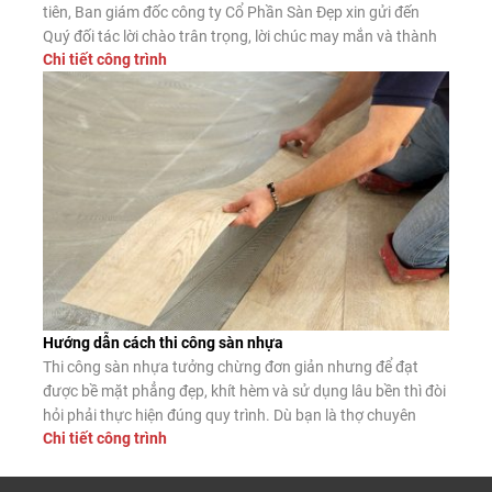
tiên, Ban giám đốc công ty Cổ Phần Sàn Đẹp xin gửi đến
Quý đối tác lời chào trân trọng, lời chúc may mắn và thành
Chi tiết công trình
công. Công ty CP Sàn Đẹp là đơn vị nhập khẩu, phân phối
sàn gỗ công nghiệp, […]
Hướng dẫn cách thi công sàn nhựa
Thi công sàn nhựa tưởng chừng đơn giản nhưng để đạt
được bề mặt phẳng đẹp, khít hèm và sử dụng lâu bền thì đòi
hỏi phải thực hiện đúng quy trình. Dù bạn là thợ chuyên
Chi tiết công trình
nghiệp hay tự lát tại nhà, nắm vững các bước lắp đặt chuẩn
sẽ giúp sàn nhựa phát […]