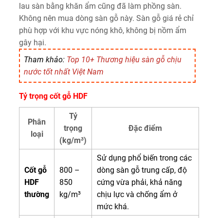
lau sàn bằng khăn ẩm cũng đã làm phồng sàn.
Không nên mua dòng sàn gỗ này. Sàn gỗ giá rẻ chỉ
phù hợp với khu vực nóng khô, không bị nồm ẩm
gây hại.
Tham khảo:
Top 10+ Thương hiệu sàn gỗ chịu
nước tốt nhất Việt Nam
Tỷ trọng cốt gỗ HDF
Tỷ
Phân
trọng
Đặc điểm
loại
(kg/m³)
Sử dụng phổ biến trong các
Cốt gỗ
800 –
dòng sàn gỗ trung cấp, độ
HDF
850
cứng vừa phải, khả năng
thường
kg/m³
chịu lực và chống ẩm ở
mức khá.