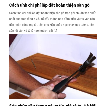
Cách tính chi phí lắp đặt hoàn thiện sàn gỗ
Cách tính chi phí lắp đặt hoàn thiện sàn gỗ trọn gói chuẩn xác nhất
phải dựa trên tổng 5 yếu tố cấu thành bao gồm: tiền vật tư ván sàn,
tiền nhân công thợ lát, tiền phụ kiện phào nẹp chạy dọc tường, tiền
xốp lót sàn và tỷ lệ hao hụt khi cắt […]
Sửa chữa cầu thang gỗ uy tín, giá rẻ tại Hà Nội