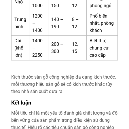
Nhỏ
1000
150
12
phòng ngủ
1200
Phổ biến
Trung
140 –
8 –
–
nhất, phòng
bình
190
12
1400
khách
Dài
1400
Biệt thự,
200 –
12,
(khổ
–
chung cư
300
15
lớn)
2250
cao cấp
Kích thước sàn gỗ công nghiệp đa dạng kích thước,
mỗi thương hiệu sàn gỗ sẽ có kích thước khác tùy
theo nhà sản xuất đưa ra.
Kết luận
Mỗi tiêu chí là một yếu tố đánh giá chất lượng và độ
bền vững của sản phẩm trong điều kiện sử dụng
thực tế. Hiểu rõ các tiêu chuẩn sàn gỗ công nghiệp