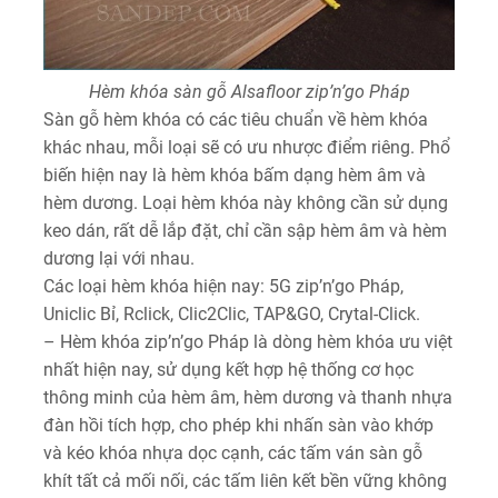
Hèm khóa sàn gỗ Alsafloor zip’n’go Pháp
Sàn gỗ hèm khóa có các tiêu chuẩn về hèm khóa
khác nhau, mỗi loại sẽ có ưu nhược điểm riêng. Phổ
biến hiện nay là hèm khóa bấm dạng hèm âm và
hèm dương. Loại hèm khóa này không cần sử dụng
keo dán, rất dễ lắp đặt, chỉ cần sập hèm âm và hèm
dương lại với nhau.
Các loại hèm khóa hiện nay: 5G zip’n’go Pháp,
Uniclic Bỉ, Rclick, Clic2Clic, TAP&GO, Crytal-Click.
– Hèm khóa zip’n’go Pháp là dòng hèm khóa ưu việt
nhất hiện nay, sử dụng kết hợp hệ thống cơ học
thông minh của hèm âm, hèm dương và thanh nhựa
đàn hồi tích hợp, cho phép khi nhấn sàn vào khớp
và kéo khóa nhựa dọc cạnh, các tấm ván sàn gỗ
khít tất cả mối nối, các tấm liên kết bền vững không