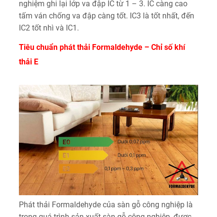
nghiệm ghi lại lớp va đập IC từ 1 – 3. IC càng cao
tấm ván chống va đập càng tốt. IC3 là tốt nhất, đến
IC2 tốt nhì và IC1.
Tiêu chuẩn phát thải
Formaldehyde – Chỉ số khí
thải E
Phát thải Formaldehyde của sàn gỗ công nghiệp là
trong quá trình sản xuất sàn gỗ công nghiệp, được