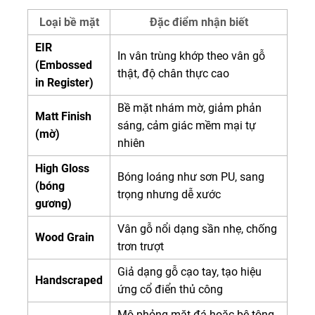
Loại bề mặt
Đặc điểm nhận biết
EIR
In vân trùng khớp theo vân gỗ
(Embossed
thật, độ chân thực cao
in Register)
Bề mặt nhám mờ, giảm phản
Matt Finish
sáng, cảm giác mềm mại tự
(mờ)
nhiên
High Gloss
Bóng loáng như sơn PU, sang
(bóng
trọng nhưng dễ xước
gương)
Vân gỗ nổi dạng sần nhẹ, chống
Wood Grain
trơn trượt
Giả dạng gỗ cạo tay, tạo hiệu
Handscraped
ứng cổ điển thủ công
Mô phỏng mặt đá hoặc bê tông,