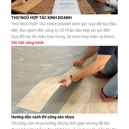
THƯ NGỎ HỢP TÁC KINH DOANH
THƯ NGỎ HỢP TÁC KINH DOANH Kính gửi: Quý đối tác Đầu
tiên, Ban giám đốc công ty Cổ Phần Sàn Đẹp xin gửi đến
Quý đối tác lời chào trân trọng, lời chúc may mắn và thành
Chi tiết công trình
công. Công ty CP Sàn Đẹp là đơn vị nhập khẩu, phân phối
sàn gỗ công nghiệp, […]
Hướng dẫn cách thi công sàn nhựa
Thi công sàn nhựa tưởng chừng đơn giản nhưng để đạt