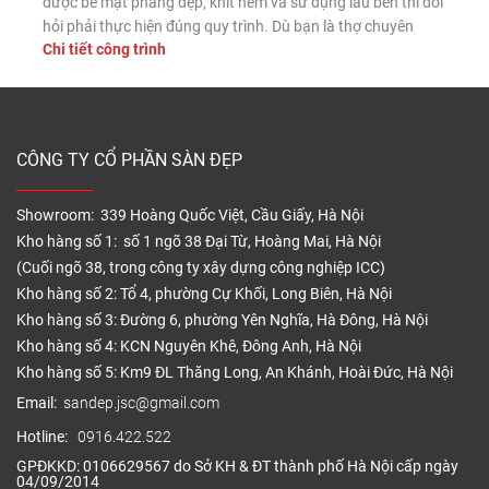
được bề mặt phẳng đẹp, khít hèm và sử dụng lâu bền thì đòi
hỏi phải thực hiện đúng quy trình. Dù bạn là thợ chuyên
Chi tiết công trình
nghiệp hay tự lát tại nhà, nắm vững các bước lắp đặt chuẩn
sẽ giúp sàn nhựa phát […]
CÔNG TY CỔ PHẦN SÀN ĐẸP
Showroom: 339 Hoàng Quốc Việt, Cầu Giấy, Hà Nội
Kho hàng số 1: số 1 ngõ 38 Đại Từ, Hoàng Mai, Hà Nội
(Cuối ngõ 38, trong công ty xây dựng công nghiệp ICC)
Kho hàng số 2: Tổ 4, phường Cự Khối, Long Biên, Hà Nội
Kho hàng số 3: Đường 6, phường Yên Nghĩa, Hà Đông, Hà Nội
Kho hàng số 4: KCN Nguyên Khê, Đông Anh, Hà Nội
Kho hàng số 5: Km9 ĐL Thăng Long, An Khánh, Hoài Đức, Hà Nội
Email:
sandep.jsc@gmail.com
Hotline:
0916.422.522
GPĐKKD: 0106629567 do Sở KH & ĐT thành phố Hà Nội cấp ngày
04/09/2014