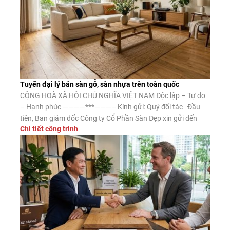
Tuyển đại lý bán sàn gỗ, sàn nhựa trên toàn quốc
CỘNG HOÀ XÃ HỘI CHỦ NGHĨA VIỆT NAM Độc lập – Tự do
– Hạnh phúc ————***———– Kính gửi: Quý đối tác Đầu
tiên, Ban giám đốc Công ty Cổ Phần Sàn Đẹp xin gửi đến
Chi tiết công trình
Quý đối tác lời chào trân trọng, lời chúc may mắn và thành
công. Công ty CP Sàn […]