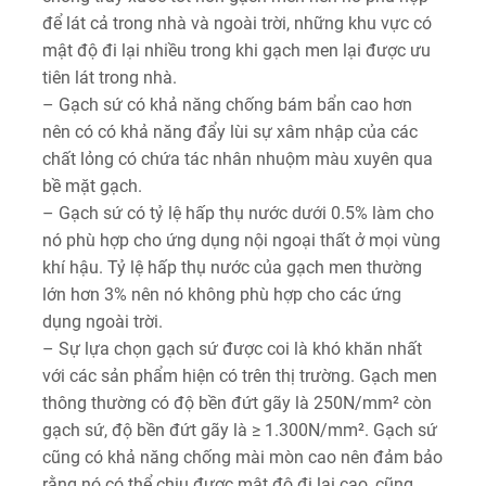
để lát cả trong nhà và ngoài trời, những khu vực có
mật độ đi lại nhiều trong khi gạch men lại được ưu
tiên lát trong nhà.
– Gạch sứ có khả năng chống bám bẩn cao hơn
nên có có khả năng đẩy lùi sự xâm nhập của các
chất lỏng có chứa tác nhân nhuộm màu xuyên qua
bề mặt gạch.
– Gạch sứ có tỷ lệ hấp thụ nước dưới 0.5% làm cho
nó phù hợp cho ứng dụng nội ngoại thất ở mọi vùng
khí hậu. Tỷ lệ hấp thụ nước của gạch men thường
lớn hơn 3% nên nó không phù hợp cho các ứng
dụng ngoài trời.
– Sự lựa chọn gạch sứ được coi là khó khăn nhất
với các sản phẩm hiện có trên thị trường. Gạch men
thông thường có độ bền đứt gãy là 250N/mm² còn
gạch sứ, độ bền đứt gãy là ≥ 1.300N/mm². Gạch sứ
cũng có khả năng chống mài mòn cao nên đảm bảo
rằng nó có thể chịu được mật độ đi lại cao, cũng