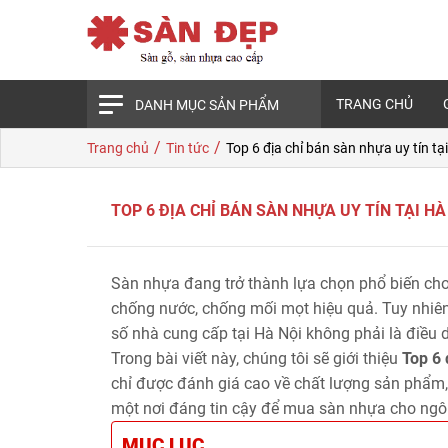
TRANG CHỦ
DANH MỤC SẢN PHẨM
/
/
Trang chủ
Tin tức
Top 6 địa chỉ bán sàn nhựa uy tín tạ
TOP 6 ĐỊA CHỈ BÁN SÀN NHỰA UY TÍN TẠI HÀ
Sàn nhựa đang trở thành lựa chọn phổ biến cho
chống nước, chống mối mọt hiệu quả. Tuy nhiên,
số nhà cung cấp tại Hà Nội không phải là điều 
Trong bài viết này, chúng tôi sẽ giới thiệu
Top 6 
chỉ được đánh giá cao về chất lượng sản phẩm,
một nơi đáng tin cậy để mua sàn nhựa cho ngô
MỤC LỤC