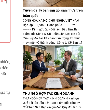
Tuyển đại lý bán sàn gỗ, sàn nhựa trên
toàn quốc
CỘNG HOÀ XÃ HỘI CHỦ NGHĨA VIỆT NAM
Độc lập – Tự do – Hạnh phúc ————***
———– Kính gửi: Quý đối tác Đầu tiên, Ban
giám đốc Công ty Cổ Phần Sàn Đẹp xin gửi
đến Quý đối tác lời chào trân trọng, lời chúc
may mắn và thành công. Công ty CP Sàn […]
nhiên,
p đến
nhất
hựa tự
THƯ NGỎ HỢP TÁC KINH DOANH
THƯ NGỎ HỢP TÁC KINH DOANH Kính gửi:
Quý đối tác Đầu tiên, Ban giám đốc công ty
ốt
Cổ Phần Sàn Đẹp xin gửi đến Quý đối tác lời