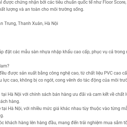
l được chứng nhận bởi các tiêu chuẩn quốc tế như Floor Score,
ất lượng và an toàn cho môi trường sống.
ân Trung, Thanh Xuân, Hà Nội
 lắp đặt các mẫu sàn nhựa nhập khẩu cao cấp, phục vụ cả trong
 Nam?
đều được sản xuất bằng công nghệ cao, từ chất liệu PVC cao cấ
lực cao, không bị co ngót, cong vênh do tác động của môi trư
 tại Hà Nội với chính sách bán hàng ưu đãi và cam kết về chất 
hách hàng.
rẻ tại Hà Nội, với nhiều mức giá khác nhau tùy thuộc vào từng 
g.
sóc khách hàng lên hàng đầu, mang đến trải nghiệm mua sắm tố