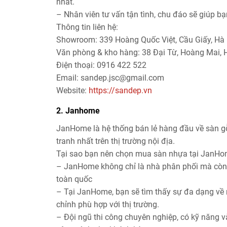
nhất.
– Nhân viên tư vấn tận tình, chu đáo sẽ giúp b
Thông tin liên hệ:
Showroom: 339 Hoàng Quốc Việt, Cầu Giấy, Hà N
Văn phòng & kho hàng: 38 Đại Từ, Hoàng Mai, Ha
Điện thoại: 0916 422 522
Email: sandep.jsc@gmail.com
Website:
https://sandep.vn
2. Janhome
JanHome là hệ thống bán lẻ hàng đầu về sàn g
tranh nhất trên thị trường nội địa.
Tại sao bạn nên chọn mua sàn nhựa tại JanH
– JanHome không chỉ là nhà phân phối mà còn là
toàn quốc
– Tại JanHome, bạn sẽ tìm thấy sự đa dạng về
chỉnh phù hợp với thị trường.
– Đội ngũ thi công chuyên nghiệp, có kỹ năng 