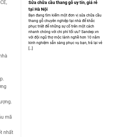
 CE,
Sửa chữa cầu thang gỗ uy tín, giá rẻ
tại Hà Nội
Bạn đang tìm kiếm một đơn vị sửa chữa cầu
thang gỗ chuyên nghiệp tại nhà để khắc
phục triệt để những sự cố trên một cách
nhanh chóng với chi phí tối ưu? Sandep.vn
với đội ngũ thợ mộc lành nghề hơn 10 năm
kinh nghiệm sẵn sàng phục vụ bạn, trả lại vẻ
[…]
 nhà
p.
ờng
lượng.
mẫu mã
t nhất