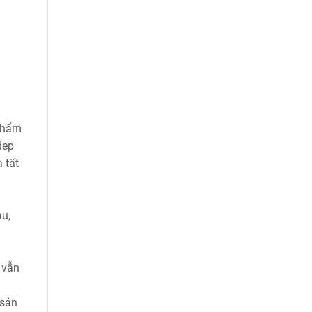
 phẩm
dep
 tất
u,
 vẫn
 sản