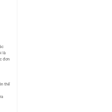
ác
i là
ác đơn
ên thế
ựa