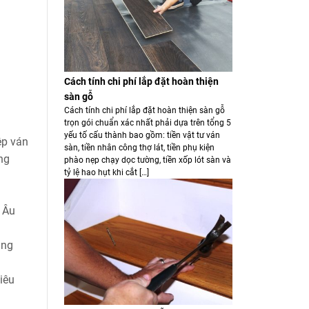
Cách tính chi phí lắp đặt hoàn thiện
sàn gỗ
Cách tính chi phí lắp đặt hoàn thiện sàn gỗ
trọn gói chuẩn xác nhất phải dựa trên tổng 5
yếu tố cấu thành bao gồm: tiền vật tư ván
ệp ván
sàn, tiền nhân công thợ lát, tiền phụ kiện
ng
phào nẹp chạy dọc tường, tiền xốp lót sàn và
tỷ lệ hao hụt khi cắt […]
 Âu
ang
iêu