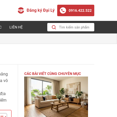
Đăng ký Đại Lý
0916.422.522
C
LIÊN HỆ
 năng
CÁC BÀI VIẾT CÙNG CHUYÊN MỤC
ữa vô
 địa
kiếm