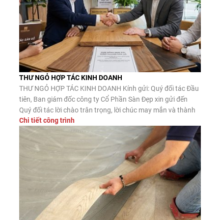
THƯ NGỎ HỢP TÁC KINH DOANH
THƯ NGỎ HỢP TÁC KINH DOANH Kính gửi: Quý đối tác Đầu
tiên, Ban giám đốc công ty Cổ Phần Sàn Đẹp xin gửi đến
Quý đối tác lời chào trân trọng, lời chúc may mắn và thành
Chi tiết công trình
công. Công ty CP Sàn Đẹp là đơn vị nhập khẩu, phân phối
sàn gỗ công nghiệp, […]