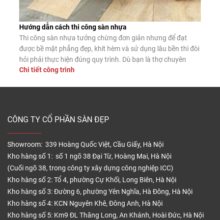
Hướng dẫn cách thi công sàn nhựa
Thi công sàn nhựa tưởng chừng đơn giản nhưng để đạt
được bề mặt phẳng đẹp, khít hèm và sử dụng lâu bền thì đòi
hỏi phải thực hiện đúng quy trình. Dù bạn là thợ chuyên
Chi tiết công trình
nghiệp hay tự lát tại nhà, nắm vững các bước lắp đặt chuẩn
sẽ giúp sàn nhựa phát […]
CÔNG TY CỔ PHẦN SÀN ĐẸP
Showroom: 339 Hoàng Quốc Việt, Cầu Giấy, Hà Nội
Kho hàng số 1: số 1 ngõ 38 Đại Từ, Hoàng Mai, Hà Nội
(Cuối ngõ 38, trong công ty xây dựng công nghiệp ICC)
Kho hàng số 2: Tổ 4, phường Cự Khối, Long Biên, Hà Nội
Kho hàng số 3: Đường 6, phường Yên Nghĩa, Hà Đông, Hà Nội
Kho hàng số 4: KCN Nguyên Khê, Đông Anh, Hà Nội
Kho hàng số 5: Km9 ĐL Thăng Long, An Khánh, Hoài Đức, Hà Nội