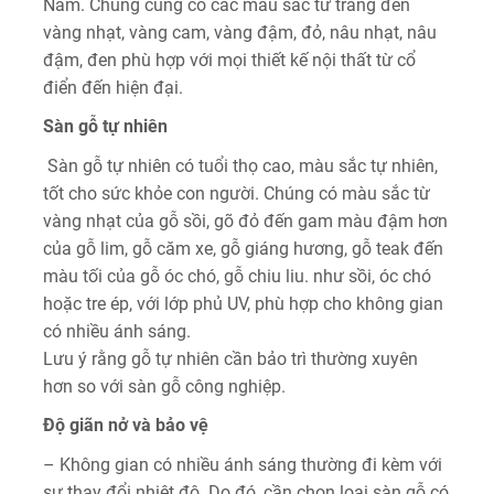
Nam. Chúng cũng có các màu sắc từ trắng đến
vàng nhạt, vàng cam, vàng đậm, đỏ, nâu nhạt, nâu
đậm, đen phù hợp với mọi thiết kế nội thất từ cổ
điển đến hiện đại.
Sàn gỗ tự nhiên
Sàn gỗ tự nhiên có tuổi thọ cao, màu sắc tự nhiên,
tốt cho sức khỏe con người. Chúng có màu sắc từ
vàng nhạt của gỗ sồi, gõ đỏ đến gam màu đậm hơn
của gỗ lim, gỗ căm xe, gỗ giáng hương, gỗ teak đến
màu tối của gỗ óc chó, gỗ chiu liu. như sồi, óc chó
hoặc tre ép, với lớp phủ UV, phù hợp cho không gian
có nhiều ánh sáng.
Lưu ý rằng gỗ tự nhiên cần bảo trì thường xuyên
hơn so với sàn gỗ công nghiệp.
Độ giãn nở và bảo vệ
– Không gian có nhiều ánh sáng thường đi kèm với
sự thay đổi nhiệt độ. Do đó, cần chọn loại sàn gỗ có