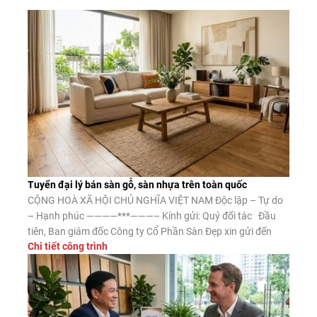
Tuyển đại lý bán sàn gỗ, sàn nhựa trên toàn quốc
CỘNG HOÀ XÃ HỘI CHỦ NGHĨA VIỆT NAM Độc lập – Tự do
– Hạnh phúc ————***———– Kính gửi: Quý đối tác Đầu
tiên, Ban giám đốc Công ty Cổ Phần Sàn Đẹp xin gửi đến
Chi tiết công trình
Quý đối tác lời chào trân trọng, lời chúc may mắn và thành
công. Công ty CP Sàn […]