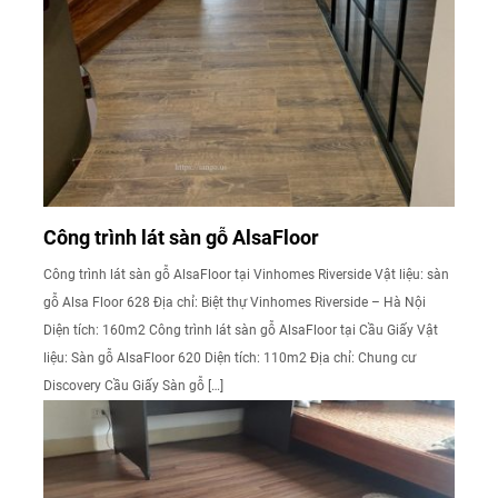
Công trình lát sàn gỗ AlsaFloor
Công trình lát sàn gỗ AlsaFloor tại Vinhomes Riverside Vật liệu: sàn
gỗ Alsa Floor 628 Địa chỉ: Biệt thự Vinhomes Riverside – Hà Nội
Diện tích: 160m2 Công trình lát sàn gỗ AlsaFloor tại Cầu Giấy Vật
liệu: Sàn gỗ AlsaFloor 620 Diện tích: 110m2 Địa chỉ: Chung cư
Discovery Cầu Giấy Sàn gỗ […]