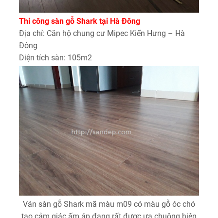
Thi công sàn gỗ Shark tại Hà Đông
Địa chỉ: Căn hộ chung cư Mipec Kiến Hưng – Hà
Đông
Diện tích sàn: 105m2
Ván sàn gỗ Shark mã màu m09 có màu gỗ óc chó
tạo cảm giác ấm áp đang rất được ưa chuộng hiện