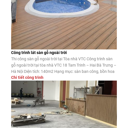
Công trình lát sàn gỗ ngoài trời
Thi công sàn gỗ ngoài trời tại Tòa nhà VTC Công trình sàn
gỗ ngoài trời tại tòa nhà VTC 18 Tam Trinh – Hai Bà Trưng –
Hà Nội Diện tích: 140m2 Hạng mục: sàn ban công, bồn hoa
Chi tiết công trình
gỗ ngoài trời Thi công sàn gỗ ngoài trời tại Lào Cai Công
trình trang […]