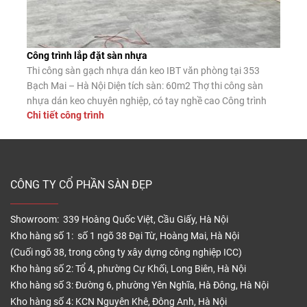
Công trình lắp đặt sàn nhựa
Thi công sàn gạch nhựa dán keo IBT văn phòng tại 353
Bạch Mai – Hà Nội Diện tích sàn: 60m2 Thợ thi công sàn
nhựa dán keo chuyên nghiệp, có tay nghề cao Công trình
Chi tiết công trình
sàn nhựa hèm khóa Ecoclick 904 giả bê tông dày 4mm tại
quán café 19 Duy Tân Diện tích […]
CÔNG TY CỔ PHẦN SÀN ĐẸP
Showroom: 339 Hoàng Quốc Việt, Cầu Giấy, Hà Nội
Kho hàng số 1: số 1 ngõ 38 Đại Từ, Hoàng Mai, Hà Nội
(Cuối ngõ 38, trong công ty xây dựng công nghiệp ICC)
Kho hàng số 2: Tổ 4, phường Cự Khối, Long Biên, Hà Nội
Kho hàng số 3: Đường 6, phường Yên Nghĩa, Hà Đông, Hà Nội
Kho hàng số 4: KCN Nguyên Khê, Đông Anh, Hà Nội