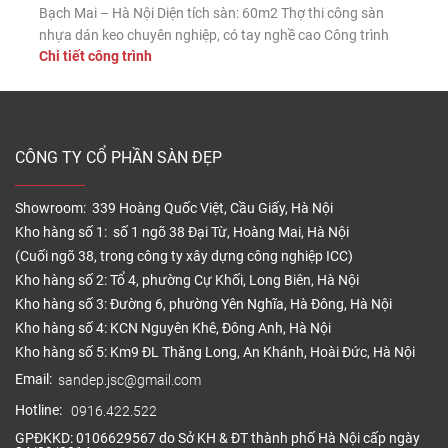
Bạch Mai – Hà Nội Diện tích sàn: 60m2 Thợ thi công sàn
nhựa dán keo chuyên nghiệp, có tay nghề cao Công trình
Chi tiết công trình
sàn nhựa hèm khóa Ecoclick 904 giả bê tông dày 4mm tại
quán café 19 Duy Tân Diện tích […]
CÔNG TY CỔ PHẦN SÀN ĐẸP
Showroom: 339 Hoàng Quốc Việt, Cầu Giấy, Hà Nội
Kho hàng số 1: số 1 ngõ 38 Đại Từ, Hoàng Mai, Hà Nội
(Cuối ngõ 38, trong công ty xây dựng công nghiệp ICC)
Kho hàng số 2: Tổ 4, phường Cự Khối, Long Biên, Hà Nội
Kho hàng số 3: Đường 6, phường Yên Nghĩa, Hà Đông, Hà Nội
Kho hàng số 4: KCN Nguyên Khê, Đông Anh, Hà Nội
Kho hàng số 5: Km9 ĐL Thăng Long, An Khánh, Hoài Đức, Hà Nội
Email:
sandep.jsc@gmail.com
Hotline:
0916.422.522
GPĐKKD: 0106629567 do Sở KH & ĐT thành phố Hà Nội cấp ngày