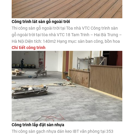
Công trình lát sàn gỗ ngoài trời
Thi công sàn gỗ ngoài trời tại Tòa nhà VTC Công trình sàn
gỗ ngoài trời tại tòa nhà VTC 18 Tam Trinh – Hai Bà Trưng –
Hà Nội Diện tích: 140m2 Hạng mục: sàn ban công, bồn hoa
Chi tiết công trình
gỗ ngoài trời Thi công sàn gỗ ngoài trời tại Lào Cai Công
trình trang […]
Công trình lắp đặt sàn nhựa
Thi công sàn gạch nhựa dán keo IBT văn phòng tại 353