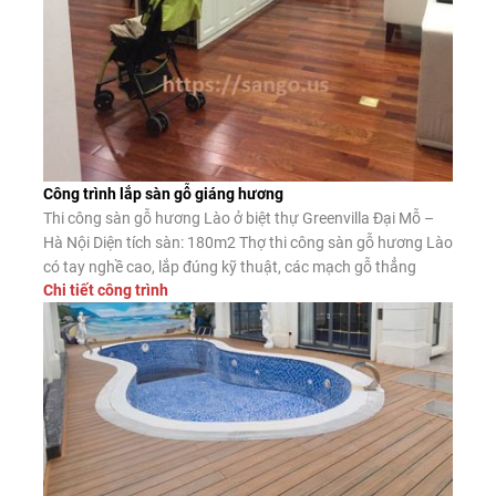
Công trình lắp sàn gỗ giáng hương
Thi công sàn gỗ hương Lào ở biệt thự Greenvilla Đại Mỗ –
Hà Nội Diện tích sàn: 180m2 Thợ thi công sàn gỗ hương Lào
có tay nghề cao, lắp đúng kỹ thuật, các mạch gỗ thẳng
Chi tiết công trình
hàng, đẹp mắt Độ đồng đều màu sắc sàn gỗ hương solid
cao, chất lượng gỗ đảm […]