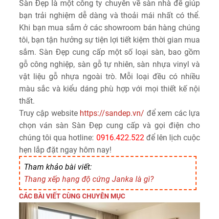
Sàn Đẹp là một công ty chuyên về sàn nhà để giúp
bạn trải nghiệm dễ dàng và thoải mái nhất có thể.
Khi bạn mua sắm ở các showroom bán hàng chúng
tôi, bạn tận hưởng sự tiện lợi tiết kiệm thời gian mua
sắm. Sàn Đẹp cung cấp một số loại sàn, bao gồm
gỗ công nghiệp, sàn gỗ tự nhiên, sàn nhựa vinyl và
vật liệu gỗ nhựa ngoài trò. Mỗi loại đều có nhiều
màu sắc và kiểu dáng phù hợp với mọi thiết kế nội
thất.
Truy cập website
https://sandep.vn/
để xem các lựa
chọn ván sàn Sàn Đẹp cung cấp và gọi điện cho
chúng tôi qua hotline:
0916.422.522
để lên lịch cuộc
hẹn lắp đặt ngay hôm nay!
Tham khảo bài viết:
Thang xếp hạng độ cứng Janka là gì?
CÁC BÀI VIẾT CÙNG CHUYÊN MỤC