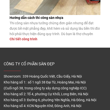
Hướng dẫn cách thi công sàn nhựa
Thi công sàn nhựa tưởng chừng đơn giản nhưng để đạt
được bề mặt phẳng đẹp, khít hèm và sử dụng lâu bền thì đòi
hỏi phải thực hiện đúng quy trình. Dù bạn là thợ chuyên
Chi tiết công trình
nghiệp hay tự lát tại nhà, nắm vững các bước lắp đặt chuẩn
sẽ giúp sàn nhựa phát […]
CÔNG TY CỔ PHẦN SÀN ĐẸP
Showroom: 339 Hoàng Quốc Việt, Cầu Giấy, Hà Nội
Kho hàng số 1: số 1 ngõ 38 Đại Từ, Hoàng Mai, Hà Nội
(Cuối ngõ 38, trong công ty xây dựng công nghiệp ICC)
Kho hàng số 2: Tổ 4, phường Cự Khối, Long Biên, Hà Nội
Kho hàng số 3: Đường 6, phường Yên Nghĩa, Hà Đông, Hà Nội
Kho hàng số 4: KCN Nguyên Khê, Đông Anh, Hà Nội