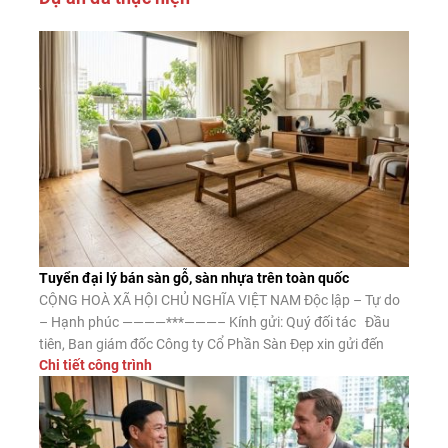
Tuyển đại lý bán sàn gỗ, sàn nhựa trên toàn quốc
CỘNG HOÀ XÃ HỘI CHỦ NGHĨA VIỆT NAM Độc lập – Tự do
– Hạnh phúc ————***———– Kính gửi: Quý đối tác Đầu
tiên, Ban giám đốc Công ty Cổ Phần Sàn Đẹp xin gửi đến
Chi tiết công trình
Quý đối tác lời chào trân trọng, lời chúc may mắn và thành
công. Công ty CP Sàn […]