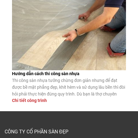
sàn gỗ công nghiệp, […]
Hướng dẫn cách thi công sàn nhựa
Thi công sàn nhựa tưởng chừng đơn giản nhưng để đạt
được bề mặt phẳng đẹp, khít hèm và sử dụng lâu bền thì đòi
hỏi phải thực hiện đúng quy trình. Dù bạn là thợ chuyên
Chi tiết công trình
nghiệp hay tự lát tại nhà, nắm vững các bước lắp đặt chuẩn
sẽ giúp sàn nhựa phát […]
CÔNG TY CỔ PHẦN SÀN ĐẸP