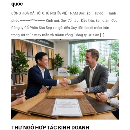
quốc
CỘNG HOÀ XÃ HỘI CHỦ NGHĨA VIỆT NAM Độc lập – Tự do – Hạnh
phúc ————***———– Kính gửi: Quý đối tác Đầu tiên, Ban giám đốc
Công ty Cổ Phần Sàn Đẹp xin gửi đến Quý đối tác lời chào trân
trọng, lời chúc may mắn và thành công. Công ty CP Sàn […]
THƯ NGỎ HỢP TÁC KINH DOANH