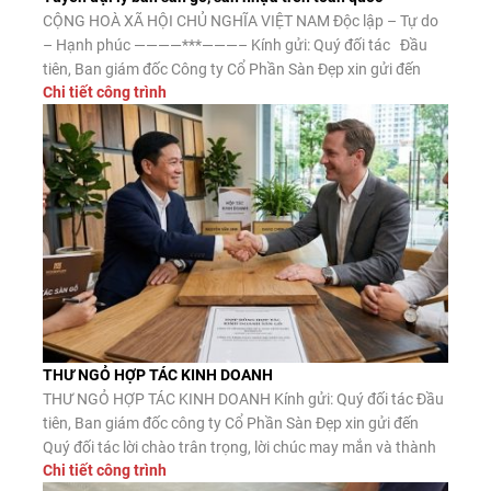
CỘNG HOÀ XÃ HỘI CHỦ NGHĨA VIỆT NAM Độc lập – Tự do
– Hạnh phúc ————***———– Kính gửi: Quý đối tác Đầu
tiên, Ban giám đốc Công ty Cổ Phần Sàn Đẹp xin gửi đến
Chi tiết công trình
Quý đối tác lời chào trân trọng, lời chúc may mắn và thành
công. Công ty CP Sàn […]
THƯ NGỎ HỢP TÁC KINH DOANH
THƯ NGỎ HỢP TÁC KINH DOANH Kính gửi: Quý đối tác Đầu
tiên, Ban giám đốc công ty Cổ Phần Sàn Đẹp xin gửi đến
Quý đối tác lời chào trân trọng, lời chúc may mắn và thành
Chi tiết công trình
công. Công ty CP Sàn Đẹp là đơn vị nhập khẩu, phân phối