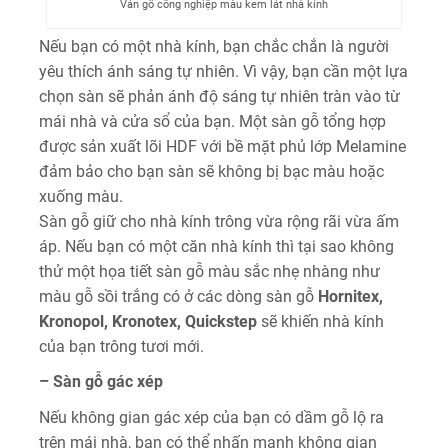
Ván gỗ công nghiệp màu kem lát nhà kính
Nếu bạn có một nhà kính, bạn chắc chắn là người
yêu thích ánh sáng tự nhiên. Vì vậy, bạn cần một lựa
chọn sàn sẽ phản ánh độ sáng tự nhiên tràn vào từ
mái nhà và cửa sổ của bạn. Một sàn gỗ tổng hợp
được sản xuất lõi HDF với bề mặt phủ lớp Melamine
đảm bảo cho bạn sàn sẽ không bị bạc màu hoặc
xuống màu.
Sàn gỗ giữ cho nhà kính trông vừa rộng rãi vừa ấm
áp. Nếu bạn có một căn nhà kính thì tại sao không
thử một họa tiết sàn gỗ màu sắc nhẹ nhàng như
màu gỗ sồi trắng có ở các dòng sàn gỗ
Hornitex,
Kronopol, Kronotex, Quickstep
sẽ khiến nhà kính
của bạn trông tươi mới.
– Sàn gỗ gác xép
Nếu không gian gác xép của bạn có dầm gỗ lộ ra
trên mái nhà, bạn có thể nhấn mạnh không gian