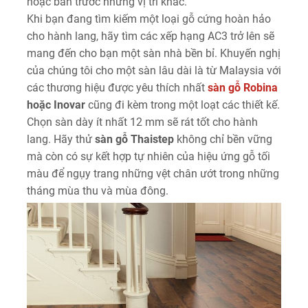
hoặc bẩn trước những vị trí khác.
Khi bạn đang tìm kiếm một loại gỗ cứng hoàn hảo
cho hành lang, hãy tìm các xếp hạng AC3 trở lên sẽ
mang đến cho bạn một sàn nhà bền bỉ. Khuyến nghị
của chúng tôi cho một sàn lâu dài là từ Malaysia với
các thương hiệu được yêu thích nhất
sàn gỗ Robina
hoặc Inovar
cũng đi kèm trong một loạt các thiết kế.
Chọn sàn dày ít nhất 12 mm sẽ rát tốt cho hành
lang. Hãy thử
sàn gỗ Thaistep
không chỉ bền vững
mà còn có sự kết hợp tự nhiên của hiệu ứng gỗ tối
màu để ngụy trang những vệt chân ướt trong những
tháng mùa thu và mùa đông.