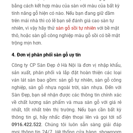
bằng cách kết hợp màu của sàn với màu của bất kỳ
tính năng gỗ hiện có nào. Nếu bạn đang giữ dầm
trên mái nhà thì có lẽ bạn sẽ đánh giá cao sàn tự
nhiên, vì vậy hãy thử
sàn gỗ sồi tự nhiên
với bề mặt
thô, hoặc sàn gỗ công nghiệp màu gỗ sồi có bề mặt
trộng mịn hơn.
4. Đơn vị phân phối sàn gỗ uy tín
Công ty CP Sàn Đẹp ở Hà Nội là đơn vị nhập khẩu,
sản xuất, phân phối và lắp đặt hoàn thiện các loại
ván lát sàn bao gồm: sàn gỗ tự nhiên, sàn gỗ công
nghiệp, sàn gỗ nhựa ngoài trời, sàn nhựa. Đến với
Sàn Đẹp, bạn sẽ nhận được các thông tin chính xác
về chất lượng sản phẩm và mua sàn gỗ với giá rẻ
nhất, tốt nhất trên thị trường. Nếu bạn cần bất kỳ
thông tin gì, hãy nhấc điện thoại lên và gọi tới số
0916.422.522
. Chúng tôi luôn sẵn sàng giải đáp
mọi thông tin 24/7. Hệ thống cửa hàng, showroom