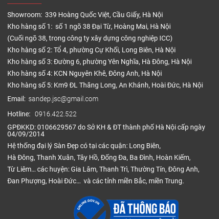
Showroom: 339 Hoàng Quốc Việt, Cầu Giấy, Hà Nội
Kho hàng số 1: số 1 ngõ 38 Đại Từ, Hoàng Mai, Hà Nội
(Cuối ngõ 38, trong công ty xây dựng công nghiệp ICC)
Kho hàng số 2: Tổ 4, phường Cự Khối, Long Biên, Hà Nội
Kho hàng số 3: Đường 6, phường Yên Nghĩa, Hà Đông, Hà Nội
Kho hàng số 4: KCN Nguyên Khê, Đông Anh, Hà Nội
Kho hàng số 5: Km9 ĐL Thăng Long, An Khánh, Hoài Đức, Hà Nội
Email:
sandep.jsc@gmail.com
Hotline:
0916.422.522
GPĐKKD: 0106629567 do Sở KH & ĐT thành phố Hà Nội cấp ngày
04/09/2014
Hệ thống đại lý Sàn Đẹp có tại các quận: Long Biên,
Hà Đông, Thanh Xuân, Tây Hồ, Đống Đa, Ba Đình, Hoàn Kiếm,
Từ Liêm… các huyện: Gia Lâm, Thanh Trì, Thường Tín, Đông Anh,
Đan Phượng, Hoài Đức… và các tỉnh miền Bắc, miền Trung.