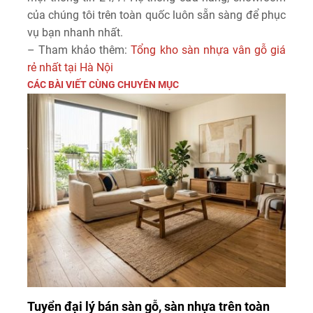
của chúng tôi trên toàn quốc luôn sẵn sàng để phục
vụ bạn nhanh nhất.
– Tham khảo thêm:
Tổng kho sàn nhựa vân gỗ giá
rẻ nhất tại Hà Nội
CÁC BÀI VIẾT CÙNG CHUYÊN MỤC
Tuyển đại lý bán sàn gỗ, sàn nhựa trên toàn