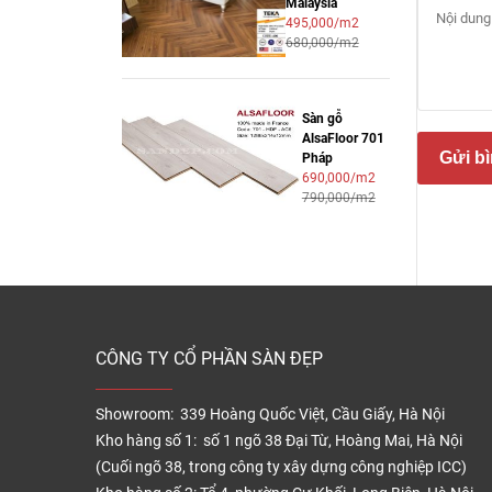
Malaysia
495,000/m2
680,000/m2
Sàn 
Sàn gỗ
AlsaFloor 701
Gửi bì
Pháp
690,000/m2
790,000/m2
Sàn 
CÔNG TY CỔ PHẦN SÀN ĐẸP
Showroom: 339 Hoàng Quốc Việt, Cầu Giấy, Hà Nội
Kho hàng số 1: số 1 ngõ 38 Đại Từ, Hoàng Mai, Hà Nội
(Cuối ngõ 38, trong công ty xây dựng công nghiệp ICC)