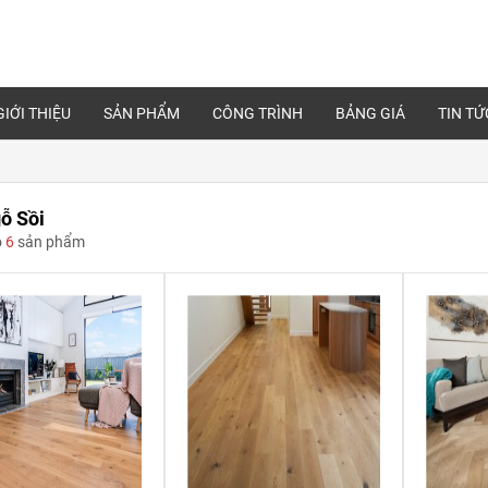
GIỚI THIỆU
SẢN PHẨM
CÔNG TRÌNH
BẢNG GIÁ
TIN TỨ
ỗ Sồi
ó
6
sản phẩm