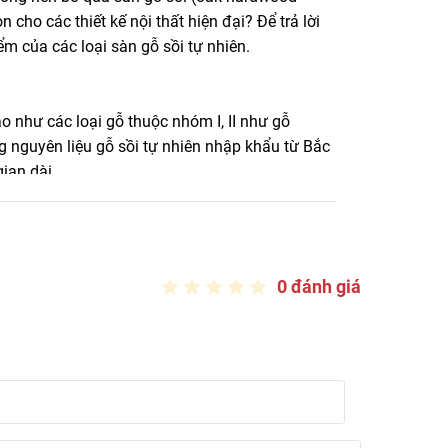
Mỹ, Nga chất lượng tốt nhất giá cạnh tranh nhất trên
n cho các thiết kế nội thất hiện đại? Để trả lời
m của các loại sàn gỗ sồi tự nhiên.
 như các loại gỗ thuộc nhóm I, II như gỗ
g nguyên liệu gỗ sồi tự nhiên nhập khẩu từ Bắc
ian dài.
00mm.
0 đánh giá
ước:
Giá (VNĐ/m²)
Xuất xứ
800.000