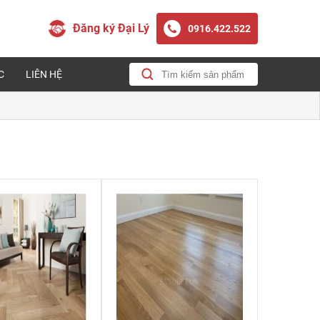
Đăng ký Đại Lý
0916.422.522
C
LIÊN HỆ