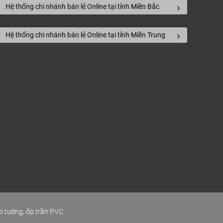
Hệ thống chi nhánh bán lẻ Online tại tỉnh Miền Bắc
e 0916.422.522.
Hệ thống chi nhánh bán lẻ Online tại tỉnh Miền Trung
ang trọng, hiện đại
ộc nhóm gỗ VII, sinh trưởng chủ yếu ở vùng ôn
 khẩu (Mỹ, Nga, Brazil, Pháp, Anh…) với nhiều
ng nhu cầu và ngân sách của người dùng.
p tường, ốp trần PVC