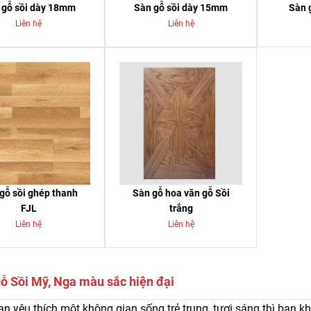
 gỗ sồi dày 18mm
Sàn gỗ sồi dày 15mm
Sàn 
Liên hệ
Liên hệ
gỗ sồi ghép thanh
Sàn gỗ hoa văn gỗ Sồi
FJL
trắng
Liên hệ
Liên hệ
ỗ Sồi Mỹ, Nga màu sắc hiện đại
n yêu thích một không gian sống trẻ trung, tươi sáng thì bạn 