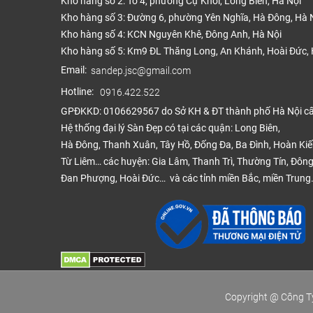
Kho hàng số 2: Tổ 4, phường Cự Khối, Long Biên, Hà Nội
Kho hàng số 3: Đường 6, phường Yên Nghĩa, Hà Đông, Hà 
Kho hàng số 4: KCN Nguyên Khê, Đông Anh, Hà Nội
Để 
Kho hàng số 5: Km9 ĐL Thăng Long, An Khánh, Hoài Đức, 
Email:
sandep.jsc@gmail.com
Hotline:
0916.422.522
GPĐKKD: 0106629567 do Sở KH & ĐT thành phố Hà Nội c
Tìm h
Hệ thống đại lý Sàn Đẹp có tại các quận: Long Biên,
Ván sà
Hà Đông, Thanh Xuân, Tây Hồ, Đống Đa, Ba Đình, Hoàn Ki
đới ch
Từ Liêm… các huyện: Gia Lâm, Thanh Trì, Thường Tín, Đông
Đan Phượng, Hoài Đức… và các tỉnh miền Bắc, miền Trung
Tại Vi
quy c
Quy t
Copyright @ Công Ty
Quy tr