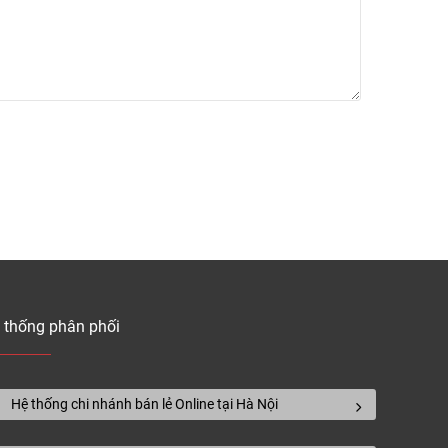
810.000
Nga, Mỹ
790.000
810.000
680.000
Nga
750.000
750.000
Mỹ
 thống phân phối
, tùy kích thước và kết cấu ván.
Hệ thống chi nhánh bán lẻ Online tại Hà Nội
àng dài và rộng giá càng cao.
yển (nếu có).