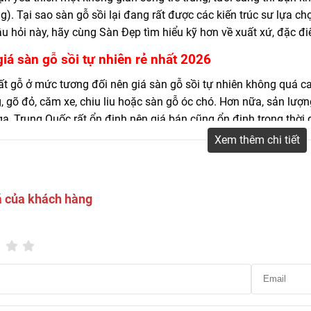
oại sàn gỗ sồi tự nhiên nguyên thanh, dán mặt, ghép thanh nhập khẩu từ 
ng). Tại sao sàn gỗ sồi lại đang rất được các kiến trúc sư lựa chọ
rường
u hỏi này, hãy cùng Sàn Đẹp tìm hiểu kỹ hơn về xuất xứ, đặc điể
iá sàn gỗ sồi tự nhiên rẻ nhất 2026
t gỗ ở mức tương đối nên giá sàn gỗ sồi tự nhiên không quá cao
 gõ đỏ, căm xe, chiu liu hoặc sàn gỗ óc chó. Hơn nữa, sản lượn
a, Trung Quốc rất ổn định nên giá bán cũng ổn định trong thời g
Xem thêm chi tiết
hước phổ biến của sàn gỗ tự nhiên sồi ở tất cả các kết cấu là.
 dày 15mm, 18mm
 dài 140mm, 600mm, 750mm, 900mm, 1050mm, 1200mm, 15
á của khách hàng
 rộng 90mm, 120mm.
ây là bảng báo giá sàn gỗ Sồi tự nhiên theo xuất xứ và kích th
Loại sản phẩm
Kích thước (mm)
15 x 90 x 450