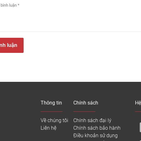
15 x 90 x 600
gỗ Sồi Solid
15 x 90 x 750
15 x 90 x 900
15 x 90 x 450
nh luận
15 x 90 x 1800
gỗ Sồi FJ
15 x 90 x 1820
15 x 90 x 1800
15 x 90 x 1820
Thông tin
Chính sách
Hệ
Sàn gỗ sồi solid có 2 kiểu thi công: lát so le và lát xương cá.
Về chúng tôi
Chính sách đại lý
Giá sàn gỗ sồi Mỹ, sồi Nga dao động từ 600.000 – 1.000.000đ/m²
Liên hệ
Chính sách bảo hành
Sồi nguyên thanh có giá cao hơn sồi ghép thanh, dán mặt; ván c
Điều khoản sử dụng
Chi phí hoàn thiện gồm: vật liệu + thi công + phụ kiện + vận chu