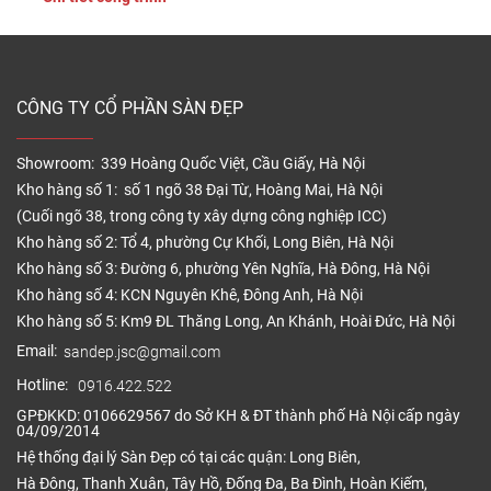
sẽ giúp sàn nhựa phát […]
CÔNG TY CỔ PHẦN SÀN ĐẸP
Showroom: 339 Hoàng Quốc Việt, Cầu Giấy, Hà Nội
Kho hàng số 1: số 1 ngõ 38 Đại Từ, Hoàng Mai, Hà Nội
(Cuối ngõ 38, trong công ty xây dựng công nghiệp ICC)
Kho hàng số 2: Tổ 4, phường Cự Khối, Long Biên, Hà Nội
Kho hàng số 3: Đường 6, phường Yên Nghĩa, Hà Đông, Hà Nội
Kho hàng số 4: KCN Nguyên Khê, Đông Anh, Hà Nội
Kho hàng số 5: Km9 ĐL Thăng Long, An Khánh, Hoài Đức, Hà Nội
Email:
sandep.jsc@gmail.com
Hotline:
0916.422.522
GPĐKKD: 0106629567 do Sở KH & ĐT thành phố Hà Nội cấp ngày
04/09/2014
Hệ thống đại lý Sàn Đẹp có tại các quận: Long Biên,
Hà Đông, Thanh Xuân, Tây Hồ, Đống Đa, Ba Đình, Hoàn Kiếm,