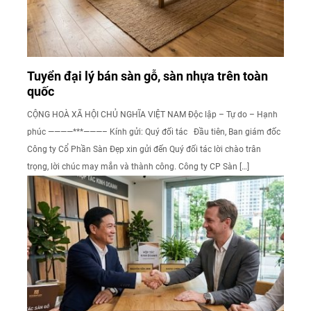
Tuyển đại lý bán sàn gỗ, sàn nhựa trên toàn
quốc
CỘNG HOÀ XÃ HỘI CHỦ NGHĨA VIỆT NAM Độc lập – Tự do – Hạnh
phúc ————***———– Kính gửi: Quý đối tác Đầu tiên, Ban giám đốc
Công ty Cổ Phần Sàn Đẹp xin gửi đến Quý đối tác lời chào trân
trọng, lời chúc may mắn và thành công. Công ty CP Sàn […]