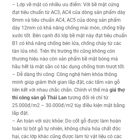
– Lớp về mặt có nhiều ưu điểm: Với bề mặt cứng
đạt tiêu chuẩn từ AC3, AC4 của dòng sản phẩm dày
8mm và tiêu chuẩn AC4, AC5 của dòng sản phẩm
dày 12mm có khả năng chống mài mòn, chống trầy
xước tốt. Bên cạnh đó lớp bề mặt này đạt tiêu chuẩn
B1 có khả năng chống bén lửa, chống cháy từ các
tàn lửa nhỏ. Trên thị trường thì cũng không còn
thương hiệu nào còn sản phẩm bề mặt bóng mà
hầu hết là mặt sần có tác dụng chống trơn trượt tốt.
– Dễ dàng thi công: Công nghệ hèm khóa thông
minh giúp giảm thời gian lắp đặt, các tấm ván gỗ
liên kết với nhau chắc chắn. Chính vì thế mà
giá thợ
thi công sàn gỗ Thái Lan
tương đối rẻ chỉ từ
25.000đ/m2 – 30.000đ/m2 tùy điều kiện mặt bằng
lắp đặt.
– An toàn với sức khỏe: Do cốt gỗ được làm hoàn
toàn từ bột gỗ tự nhiên, không chứa hóa chất độc
hại, các lớp khác cũng được làm từ vật liệu có các