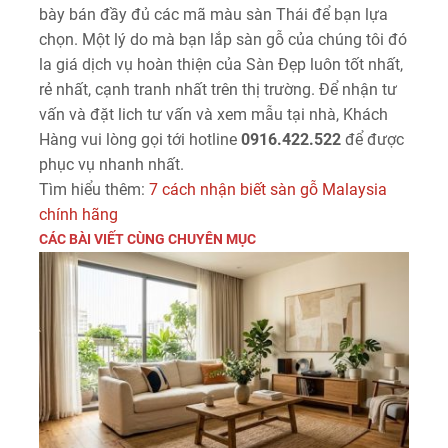
bày bán đầy đủ các mã màu sàn Thái để bạn lựa
chọn. Một lý do mà bạn lắp sàn gỗ của chúng tôi đó
la giá dịch vụ hoàn thiện của Sàn Đẹp luôn tốt nhất,
rẻ nhất, cạnh tranh nhất trên thị trường. Để nhận tư
vấn và đặt lich tư vấn và xem mẫu tại nhà, Khách
Hàng vui lòng gọi tới hotline
0916.422.522
để được
phục vụ nhanh nhất.
Tìm hiểu thêm:
7 cách nhận biết sàn gỗ Malaysia
chính hãng
CÁC BÀI VIẾT CÙNG CHUYÊN MỤC