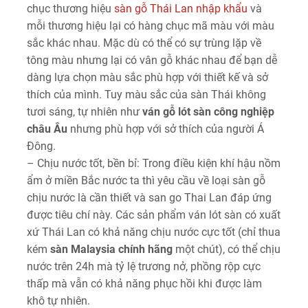
chục thương hiệu
sàn gỗ Thái Lan nhập khẩu
và
mỗi thương hiệu lại có hàng chục mã màu với màu
sắc khác nhau. Mặc dù có thể có sự trùng lặp về
tông màu nhưng lại có vân gỗ khác nhau để bạn dễ
dàng lựa chọn màu sắc phù hợp với thiết kế và sở
thích của mình. Tuy màu sắc của sàn Thái không
tươi sáng, tự nhiên như
ván gỗ lót sàn công nghiệp
châu Âu
nhưng phù hợp với sở thích của người Á
Đông.
– Chịu nước tốt, bền bỉ: Trong điều kiện khí hậu nồm
ẩm ở miền Bắc nước ta thì yêu cầu về loại sàn gỗ
chịu nước là cần thiết và san go Thai Lan đáp ứng
được tiêu chí này. Các sản phẩm ván lót sàn có xuất
xứ Thái Lan có khả năng chịu nước cực tốt (chỉ thua
kém
sàn Malaysia chính hãng
một chút), có thể chịu
nước trên 24h mà tỷ lệ trương nở, phồng rộp cực
thấp mà vẫn có khả năng phục hồi khi được làm
khô tự nhiên.