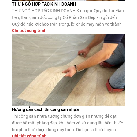
THƯ NGỎ HỢP TÁC KINH DOANH
THƯ NGỎ HỢP TÁC KINH DOANH Kính gửi: Quý đối tác Đầu
tiên, Ban giám đốc công ty Cổ Phần Sàn Đẹp xin gửi đến
Quý đối tác lời chào trân trọng, lời chúc may mắn và thành
Chi tiết công trình
công. Công ty CP Sàn Đẹp là đơn vị nhập khẩu, phân phối
sàn gỗ công nghiệp, […]
Hướng dẫn cách thi công sàn nhựa
Thi công sàn nhựa tưởng chừng đơn giản nhưng để đạt
được bề mặt phẳng đẹp, khít hèm và sử dụng lâu bền thì đòi
hỏi phải thực hiện đúng quy trình. Dù bạn là thợ chuyên
Chi tiết công trình
nghiệp hay tự lát tại nhà, nắm vững các bước lắp đặt chuẩn