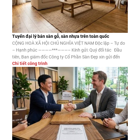
Tuyển đại lý bán sàn gỗ, sàn nhựa trên toàn quốc
CỘNG HOÀ XÃ HỘI CHỦ NGHĨA VIỆT NAM Độc lập – Tự do
– Hạnh phúc ————***———– Kính gửi: Quý đối tác Đầu
tiên, Ban giám đốc Công ty Cổ Phần Sàn Đẹp xin gửi đến
Chi tiết công trình
Quý đối tác lời chào trân trọng, lời chúc may mắn và thành
công. Công ty CP Sàn […]