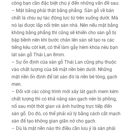
công bạn cần đặc biệt chú ý đến những vấn đề sau:
– Mặt bằng phải thật bằng phẳng. Sàn gỗ về bản
chất là chịu sự tác động lực từ trên xuống dưới. Mà
nó lại được lắp nổi trên sàn nhà. Nên nếu mặt bằng
không bằng phẳng thì cũng sẽ khiến cho sàn gỗ bị
bập bềnh nên khi bước chân lên sàn sẽ tạo ra các
tiếng kêu cót két, có thể làm gẫy hèm khóa nêu bạn
lát sàn gỗ Thái Lan 8mm.
– Sự ổn định của sàn gỗ Thái Lan cũng phụ thuộc
vào chất lượng của bề mặt nền bên dưới. Những
mặt nền ổn định để lát sàn đó là nền bê tông, gạch
men.
– Đối với các công trình mới xây lát gạch mem kém
chất lượng thì có khả năng sàn gạch nên bị phồng,
nổ sau một thời gian và ảnh hưởng trực tiếp đến
sàn gỗ. Do đó, có thể phải xử lý bằng cách cắt mạch
sàn để tạo không gian giãn nở cho gạch.
– Dù là mặt nền nào thì điều cần lưu ý là sàn phải