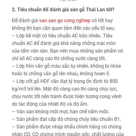
2. Tiêu chuẩn để đánh giá sàn gỗ Thái Lan tốt?
Để đánh giá
van san go cong nghiep
có tốt hay
không thì bạn cần quan tâm đến các yếu tố sau:
– Lớp bề mặt có tiêu chuẩn AC bảo nhiêu. Tiêu
chuẩn AC để đánh giá khả năng chống mài mòn
của tấm ván sàn. Bạn nên mua những sản phẩm có
chỉ số AC càng cao thì chống xước càng tốt.
– Lớp film vân gỗ màu sắc tự nhiên, không bị nhòe
hoăc bị chồng vân gỗ lên nhau, không hoen ố.
– Lớp cốt gỗ HDF cần đạt tỷ trọng ổn định từ 800
kg/m3 trở lên. Mật độ càng cao thì càng chịu lực,
chịu nước tốt nên tránh được hiện tượng cong vênh
do tác động của nhiệt độ và độ ẩm.
– Ván sàn không mối mọt, hạn chế nấm mốc.
– Sản phẩm đạt cấp độ chóng cháy tiêu chuẩn B1.
– Sản phẩm được nhập khẩu chính hãng có chứng
nhận CO, CQ chứng minh nguồn gốc, chất lượng của