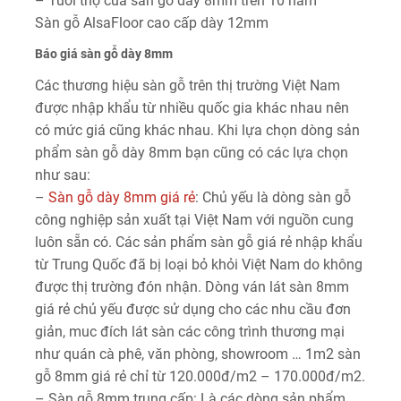
– Tuổi thọ của sàn gỗ dày 8mm trên 10 năm
Sàn gỗ AlsaFloor cao cấp dày 12mm
Báo giá sàn gỗ dày 8mm
Các thương hiệu sàn gỗ trên thị trường Việt Nam
được nhập khẩu từ nhiều quốc gia khác nhau nên
có mức giá cũng khác nhau. Khi lựa chọn dòng sản
phẩm sàn gỗ dày 8mm bạn cũng có các lựa chọn
như sau:
–
Sàn gỗ dày 8mm giá rẻ
: Chủ yếu là dòng sàn gỗ
công nghiệp sản xuất tại Việt Nam với nguồn cung
luôn sẵn có. Các sản phẩm sàn gỗ giá rẻ nhập khẩu
từ Trung Quốc đã bị loại bỏ khỏi Việt Nam do không
được thị trường đón nhận. Dòng ván lát sàn 8mm
giá rẻ chủ yếu được sử dụng cho các nhu cầu đơn
giản, muc đích lát sàn các công trình thương mại
như quán cà phê, văn phòng, showroom … 1m2 sàn
gỗ 8mm giá rẻ chỉ từ 120.000đ/m2 – 170.000đ/m2.
– Sàn gỗ 8mm trung cấp: Là các dòng sản phẩm