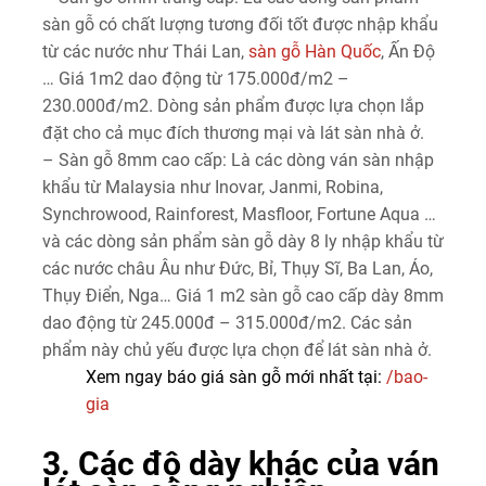
sàn gỗ có chất lượng tương đối tốt được nhập khẩu
từ các nước như Thái Lan,
sàn gỗ Hàn Quốc
, Ấn Độ
… Giá 1m2 dao động từ 175.000đ/m2 –
230.000đ/m2. Dòng sản phẩm được lựa chọn lắp
đặt cho cả mục đích thương mại và lát sàn nhà ở.
– Sàn gỗ 8mm cao cấp: Là các dòng ván sàn nhập
khẩu từ Malaysia như Inovar, Janmi, Robina,
Synchrowood, Rainforest, Masfloor, Fortune Aqua …
và các dòng sản phẩm sàn gỗ dày 8 ly nhập khẩu từ
các nước châu Âu như Đức, Bỉ, Thụy Sĩ, Ba Lan, Áo,
Thụy Điển, Nga… Giá 1 m2 sàn gỗ cao cấp dày 8mm
dao động từ 245.000đ – 315.000đ/m2. Các sản
phẩm này chủ yếu được lựa chọn để lát sàn nhà ở.
Xem ngay báo giá sàn gỗ mới nhất tại:
/bao-
gia
3. Các độ dày khác của ván