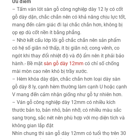
Ưu điểm
– Tấm ván lót sàn gỗ công nghiệp dày 12 ly có cốt
gỗ dày dặn, chắc chắn nên có khả năng chịu lực tốt,
mang đến cảm giác đi lại chắc chắn hơn, không bị
ọp ẹp dù cốt nền ít bằng phẳng.
– Nhờ kết cấu lớp lõi gỗ chắc chắn nên sản phẩm
có hệ số giãn nở thấp, ít bị giãn nở, cong vênh, co
ngót khi thay đổi nhiệt độ và độ ẩm nên ít phải bảo
hành.- Bề mặt
sàn gỗ dày 12mm
có chỉ số chống
mài mòn cao nên khó bị trầy xước.
– Hèm khóa dày dặn, chắc chắn hơn loại dày sàn
gỗ dày 8 ly, cạnh hèm thường làm cạnh U hoặc cạnh
V mang đến cảm nhận giống như gỗ tự nhiên hơn.
– Ván gỗ công nghiệp dày 12mm có nhiều kích
thước bản to, bản nhỏ, bản nhỡ, có nhiều màu sắc
sang trọng, sắc nét nên phù hợp với mọ diện tích và
không gian lắp đặt
Nhìn chung thì sàn gỗ dày 12mm có tuổi thọ trên 30