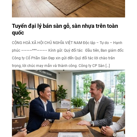
Tuyển đại lý bán sàn gỗ, sàn nhựa trên toàn
quốc
CỘNG HOÀ XÃ HỘI CHỦ NGHĨA VIỆT NAM Độc lập – Tự do – Hạnh
phúc ————***———– Kính gửi: Quý đối tác Đầu tiên, Ban giám đốc
Công ty Cổ Phần Sàn Đẹp xin gửi đến Quý đối tác lời chào trân
trọng, lời chúc may mắn và thành công. Công ty CP Sàn […]