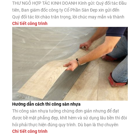
THƯ NGỎ HỢP TÁC KINH DOANH Kính gửi: Quý đối tác Đầu
tiên, Ban giám đốc công ty Cổ Phần Sàn Đẹp xin gửi đến
Quý đối tác lời chào trân trọng, lời chúc may mắn và thành
Chi tiết công trình
công. Công ty CP Sàn Đẹp là đơn vị nhập khẩu, phân phối
sàn gỗ công nghiệp, […]
Hướng dẫn cách thi công sàn nhựa
Thi công sàn nhựa tưởng chừng đơn giản nhưng để đạt
được bề mặt phẳng đẹp, khít hèm và sử dụng lâu bền thì đòi
hỏi phải thực hiện đúng quy trình. Dù bạn là thợ chuyên
Chi tiết công trình
nghiệp hay tự lát tại nhà, nắm vững các bước lắp đặt chuẩn
sẽ giúp sàn nhựa phát […]