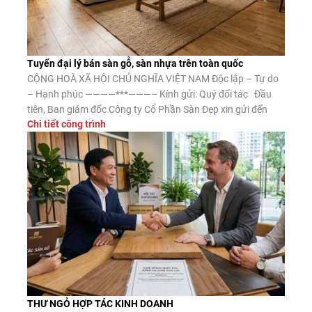
Tuyển đại lý bán sàn gỗ, sàn nhựa trên toàn quốc
CỘNG HOÀ XÃ HỘI CHỦ NGHĨA VIỆT NAM Độc lập – Tự do
– Hạnh phúc ————***———– Kính gửi: Quý đối tác Đầu
tiên, Ban giám đốc Công ty Cổ Phần Sàn Đẹp xin gửi đến
Chi tiết công trình
Quý đối tác lời chào trân trọng, lời chúc may mắn và thành
công. Công ty CP Sàn […]
THƯ NGỎ HỢP TÁC KINH DOANH