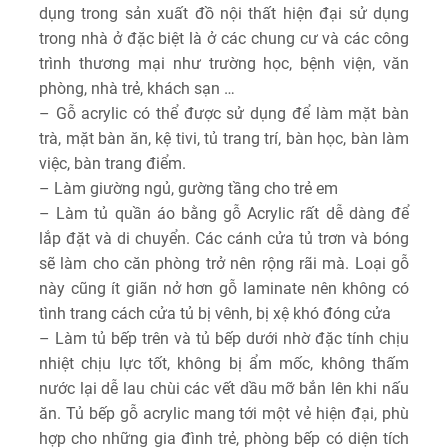
dụng trong sản xuất đồ nội thất hiện đại sử dụng
trong nhà ở đặc biệt là ở các chung cư và các công
trình thương mại như trường học, bệnh viện, văn
phòng, nhà trẻ, khách sạn …
– Gỗ acrylic có thể được sử dụng để làm mặt bàn
trà, mặt bàn ăn, kệ tivi, tủ trang trí, bàn học, bàn làm
việc, bàn trang điểm.
– Làm giường ngủ, gường tầng cho trẻ em
– Làm tủ quần áo bằng gỗ Acrylic rất dễ dàng để
lắp đặt và di chuyển. Các cánh cửa tủ trơn và bóng
sẽ làm cho căn phòng trở nên rộng rãi mà. Loại gỗ
này cũng ít giãn nở hơn gỗ laminate nên không có
tình trang cách cửa tủ bị vênh, bị xệ khó đóng cửa
– Làm tủ bếp trên và tủ bếp dưới nhờ đặc tính chịu
nhiệt chịu lực tốt, không bị ẩm mốc, không thấm
nước lại dễ lau chùi các vết dầu mỡ bắn lên khi nấu
ăn. Tủ bếp gỗ acrylic mang tới một vẻ hiện đại, phù
hợp cho những gia đình trẻ, phòng bếp có diện tích