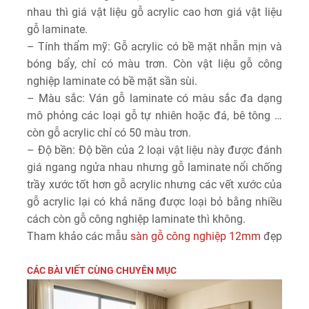
nhau thì giá vật liệu gỗ acrylic cao hơn giá vật liệu
gỗ laminate.
– Tính thẩm mỹ: Gỗ acrylic có bề mặt nhẵn mịn và
bóng bẩy, chỉ có màu trơn. Còn vật liệu gỗ công
nghiệp laminate có bề mặt sần sùi.
– Màu sắc: Ván gỗ laminate có màu sắc đa dạng
mô phỏng các loại gỗ tự nhiên hoặc đá, bê tông …
còn gỗ acrylic chỉ có 50 màu trơn.
– Độ bền: Độ bền của 2 loại vật liệu này được đánh
giá ngang ngửa nhau nhưng gỗ laminate nổi chống
trầy xước tốt hơn gỗ acrylic nhưng các vết xước của
gỗ acrylic lại có khả năng được loại bỏ bằng nhiều
cách còn gỗ công nghiệp laminate thì không.
Tham khảo các mẫu
sàn gỗ công nghiệp 12mm
đẹp
CÁC BÀI VIẾT CÙNG CHUYÊN MỤC