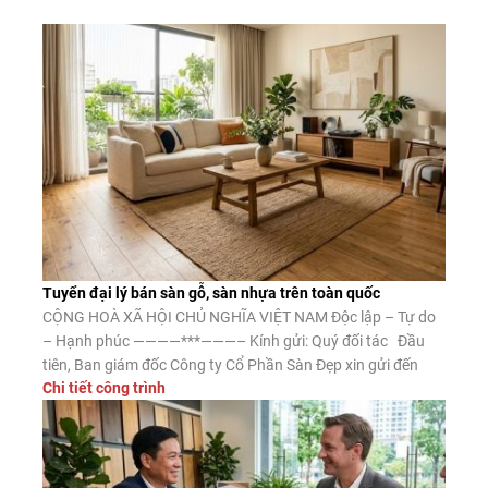
Tuyển đại lý bán sàn gỗ, sàn nhựa trên toàn quốc
CỘNG HOÀ XÃ HỘI CHỦ NGHĨA VIỆT NAM Độc lập – Tự do
– Hạnh phúc ————***———– Kính gửi: Quý đối tác Đầu
tiên, Ban giám đốc Công ty Cổ Phần Sàn Đẹp xin gửi đến
Chi tiết công trình
Quý đối tác lời chào trân trọng, lời chúc may mắn và thành
công. Công ty CP Sàn […]