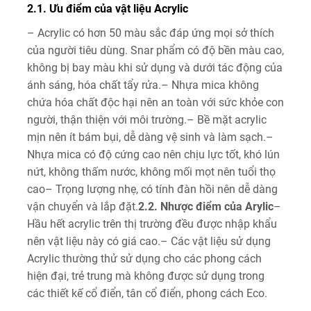
2.1. Ưu điểm của vật liệu Acrylic
– Acrylic có hơn 50 màu sắc đáp ứng mọi sở thích
của người tiêu dùng. Snar phẩm có độ bền màu cao,
không bị bay màu khi sử dụng và dưới tác động của
ánh sáng, hóa chất tẩy rửa.
– Nhựa mica không
chứa hóa chất độc hại nên an toàn với sức khỏe con
người, thận thiện với môi trường.
– Bề mặt acrylic
mịn nên ít bám bụi, dễ dàng vệ sinh và làm sạch.
–
Nhựa mica có độ cứng cao nên chịu lực tốt, khó lún
nứt, không thấm nước, không mối mọt nên tuổi thọ
cao
– Trọng lượng nhẹ, có tính đàn hồi nên dễ dàng
vận chuyển và lắp đặt.
2.2. Nhược điểm của Arylic
–
Hầu hết acrylic trên thị trường đều được nhập khẩu
nên vật liệu này có giá cao.
– Các vật liệu sử dụng
Acrylic thường thử sử dụng cho các phong cách
hiện đại, trẻ trung mà không được sử dụng trong
các thiết kế cổ điển, tân cổ điển, phong cách Eco.