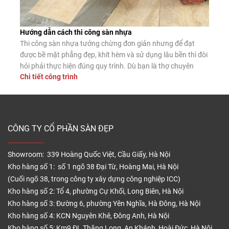
Hướng dẫn cách thi công sàn nhựa
Thi công sàn nhựa tưởng chừng đơn giản nhưng để đạt
được bề mặt phẳng đẹp, khít hèm và sử dụng lâu bền thì đòi
hỏi phải thực hiện đúng quy trình. Dù bạn là thợ chuyên
Chi tiết công trình
nghiệp hay tự lát tại nhà, nắm vững các bước lắp đặt chuẩn
sẽ giúp sàn nhựa phát […]
CÔNG TY CỔ PHẦN SÀN ĐẸP
Showroom: 339 Hoàng Quốc Việt, Cầu Giấy, Hà Nội
Kho hàng số 1: số 1 ngõ 38 Đại Từ, Hoàng Mai, Hà Nội
(Cuối ngõ 38, trong công ty xây dựng công nghiệp ICC)
Kho hàng số 2: Tổ 4, phường Cự Khối, Long Biên, Hà Nội
Kho hàng số 3: Đường 6, phường Yên Nghĩa, Hà Đông, Hà Nội
Kho hàng số 4: KCN Nguyên Khê, Đông Anh, Hà Nội
Kho hàng số 5: Km9 ĐL Thăng Long, An Khánh, Hoài Đức, Hà Nội