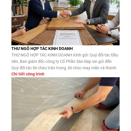
THƯ NGỎ HỢP TÁC KINH DOANH
THƯ NGỎ HỢP TÁC KINH DOANH Kính gửi: Quý đối tác Đầu
tiên, Ban giám đốc công ty Cổ Phần Sàn Đẹp xin gửi đến
Quý đối tác lời chào trân trọng, lời chúc may mắn và thành
Chi tiết công trình
công. Công ty CP Sàn Đẹp là đơn vị nhập khẩu, phân phối
sàn gỗ công nghiệp, […]