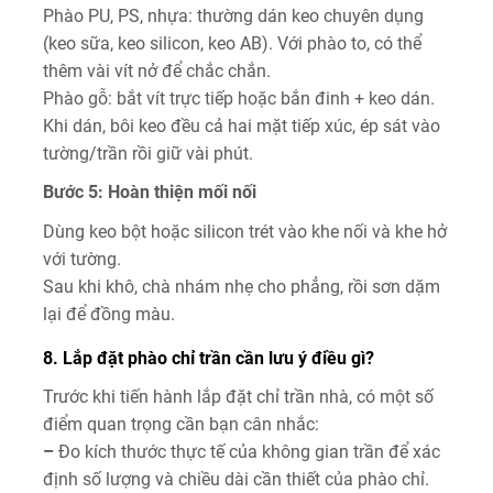
Phào PU, PS, nhựa: thường dán keo chuyên dụng
(keo sữa, keo silicon, keo AB). Với phào to, có thể
thêm vài vít nở để chắc chắn.
Phào gỗ: bắt vít trực tiếp hoặc bắn đinh + keo dán.
Khi dán, bôi keo đều cả hai mặt tiếp xúc, ép sát vào
tường/trần rồi giữ vài phút.
Bước 5: Hoàn thiện mối nối
Dùng keo bột hoặc silicon trét vào khe nối và khe hở
với tường.
Sau khi khô, chà nhám nhẹ cho phẳng, rồi sơn dặm
lại để đồng màu.
8. Lắp đặt phào chỉ trần cần lưu ý điều gì?
Trước khi tiến hành lắp đặt chỉ trần nhà, có một số
điểm quan trọng cần bạn cân nhắc:
–
Đo kích thước thực tế của không gian trần để xác
định số lượng và chiều dài cần thiết của phào chỉ.