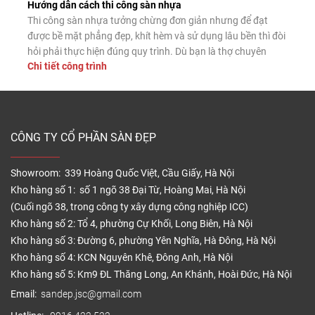
Hướng dẫn cách thi công sàn nhựa
Thi công sàn nhựa tưởng chừng đơn giản nhưng để đạt
được bề mặt phẳng đẹp, khít hèm và sử dụng lâu bền thì đòi
hỏi phải thực hiện đúng quy trình. Dù bạn là thợ chuyên
Chi tiết công trình
nghiệp hay tự lát tại nhà, nắm vững các bước lắp đặt chuẩn
sẽ giúp sàn nhựa phát […]
CÔNG TY CỔ PHẦN SÀN ĐẸP
Showroom: 339 Hoàng Quốc Việt, Cầu Giấy, Hà Nội
Kho hàng số 1: số 1 ngõ 38 Đại Từ, Hoàng Mai, Hà Nội
(Cuối ngõ 38, trong công ty xây dựng công nghiệp ICC)
Kho hàng số 2: Tổ 4, phường Cự Khối, Long Biên, Hà Nội
Kho hàng số 3: Đường 6, phường Yên Nghĩa, Hà Đông, Hà Nội
Kho hàng số 4: KCN Nguyên Khê, Đông Anh, Hà Nội
Kho hàng số 5: Km9 ĐL Thăng Long, An Khánh, Hoài Đức, Hà Nội
Email:
sandep.jsc@gmail.com