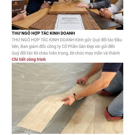
THƯ NGỎ HỢP TÁC KINH DOANH
THƯ NGỎ HỢP TÁC KINH DOANH Kính gửi: Quý đối tác Đầu
tiên, Ban giám đốc công ty Cổ Phần Sàn Đẹp xin gửi đến
Quý đối tác lời chào trân trọng, lời chúc may mắn và thành
Chi tiết công trình
công. Công ty CP Sàn Đẹp là đơn vị nhập khẩu, phân phối
sàn gỗ công nghiệp, […]