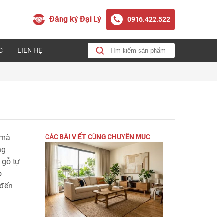
Đăng ký Đại Lý
0916.422.522
C
LIÊN HỆ
 mà
CÁC BÀI VIẾT CÙNG CHUYÊN MỤC
ng
 gỗ tự
ó
 đến