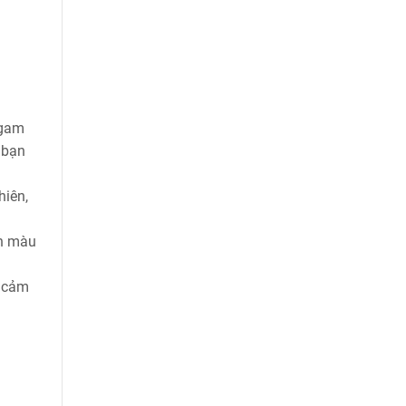
 gam
 bạn
hiên,
àn màu
i cảm