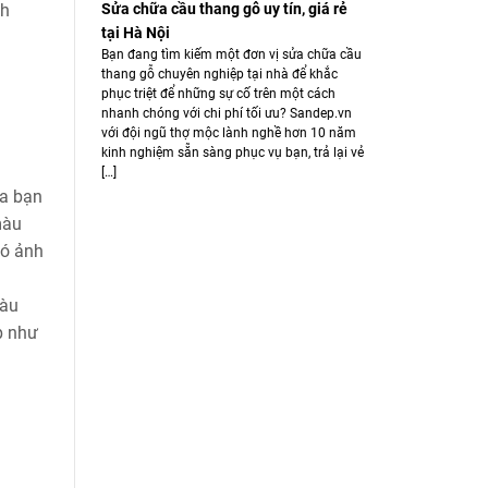
Sửa chữa cầu thang gỗ uy tín, giá rẻ
nh
tại Hà Nội
Bạn đang tìm kiếm một đơn vị sửa chữa cầu
thang gỗ chuyên nghiệp tại nhà để khắc
phục triệt để những sự cố trên một cách
nhanh chóng với chi phí tối ưu? Sandep.vn
với đội ngũ thợ mộc lành nghề hơn 10 năm
kinh nghiệm sẵn sàng phục vụ bạn, trả lại vẻ
[…]
ủa bạn
màu
có ảnh
màu
p như