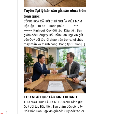
Tuyển đại lý bán sàn gỗ, sàn nhựa trên
toàn quốc
CỘNG HOÀ XÃ HỘI CHỦ NGHĨA VIỆT NAM
Độc lập – Tự do – Hạnh phúc ————***
———– Kính gửi: Quý đối tác Đầu tiên, Ban
giám đốc Công ty Cổ Phần Sàn Đẹp xin gửi
đến Quý đối tác lời chào trân trọng, lời chúc
may mắn và thành công. Công ty CP Sàn […]
THƯ NGỎ HỢP TÁC KINH DOANH
THƯ NGỎ HỢP TÁC KINH DOANH Kính gửi:
Quý đối tác Đầu tiên, Ban giám đốc công ty
Cổ Phần Sàn Đẹp xin gửi đến Quý đối tác lời