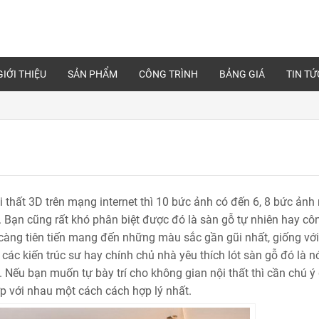
GIỚI THIỆU
SẢN PHẨM
CÔNG TRÌNH
BẢNG GIÁ
TIN TỨ
i thất 3D trên mạng internet thì 10 bức ảnh có đến 6, 8 bức ảnh
ỗ. Bạn cũng rất khó phân biệt được đó là sàn gỗ tự nhiên hay cô
 càng tiên tiến mang đến những màu sắc gần gũi nhất, giống với
, các kiến trúc sư hay chính chủ nhà yêu thích lót sàn gỗ đó là n
Nếu bạn muốn tự bày trí cho không gian nội thất thì cần chú ý
 với nhau một cách cách hợp lý nhất.