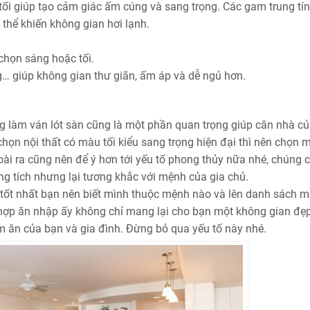
tối giúp tạo cảm giác ấm cúng và sang trọng. Các gam trung tí
 thể khiến không gian hơi lạnh.
chọn sáng hoặc tối.
… giúp không gian thư giãn, ấm áp và dễ ngủ hơn.
 làm ván lót sàn cũng là một phần quan trọng giúp căn nhà c
họn nội thất có màu tối kiểu sang trọng hiện đại thì nên chọn 
ài ra cũng nên để ý hơn tới yếu tố phong thủy nữa nhé, chúng 
ng tích nhưng lại tương khắc với mệnh của gia chủ.
ì tốt nhất bạn nên biết mình thuộc mệnh nào và lên danh sách 
 hợp ăn nhập ấy không chỉ mang lại cho bạn một không gian đẹ
m ăn của bạn và gia đình. Đừng bỏ qua yếu tố này nhé.