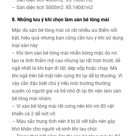
– Sàn diện tích 5000m2: 85.140đ/m2
8. Những lưu ý khi chọn làm sàn bê tông mài
Mặc dù sàn bê tông mài có rất nhiều ưu điểm nổi
bật, hiệu quả nhưng bạn cũng cần lưu ý khi sử dụng
loại sàn này
– Khi làm sàn bê tông mài nhẵn bóng mặc dù nó
tạo ra tính thẩm mỹ cao nhưng lại rất trơn trượt, dễ
ngã nhất là khi bạn đi tất, dép xốp hoặc chạy. Mà
khi ngã trên bề mặt nền cứng thì lại dễ bị thương. Vì
vậy cần đặc biệt chú ý nếu môi trường thường
xuyên có người già và trẻ nhỏ đi lại thì nên làm sàn
bê tông mài nhám.
– Vì sàn bê tông mài rất cứng nên khi rơi đồ vật
khiến cả 2 dễ nứt vỡ.
– Màu sắc trung tính nên ít bị lộ vết bẩn nên gây
khó khăn cho người vệ sinh khi lau chùi.