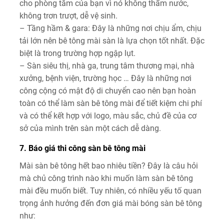
cho phòng tắm của bạn vì nó không thấm nước,
không trơn trượt, dễ vệ sinh.
– Tầng hầm & gara: Đây là những nơi chịu ẩm, chịu
tải lớn nên bê tông mài sàn là lựa chọn tốt nhất. Đặc
biệt là trong trường hợp ngập lụt.
– Sàn siêu thị, nhà ga, trung tâm thương mại, nhà
xưởng, bệnh viện, trường học … Đây là những nơi
công cộng có mật độ di chuyển cao nên bạn hoàn
toàn có thể làm sàn bê tông mài để tiết kiệm chi phí
và có thể kết hợp với logo, màu sắc, chủ đề của cơ
sở của mình trên sàn một cách dễ dàng.
7. Báo giá thi công sàn bê tông mài
Mài sàn bê tông hết bao nhiêu tiền? Đây là câu hỏi
mà chủ công trình nào khi muốn làm sàn bê tông
mài đều muốn biết. Tuy nhiên, có nhiều yếu tố quan
trọng ảnh hưởng đến đơn giá mài bóng sàn bê tông
như: