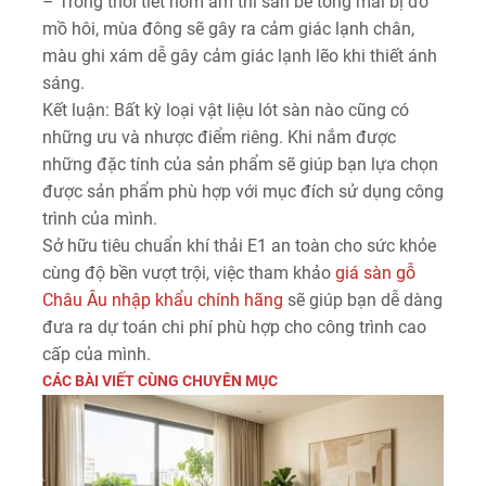
– Trong thời tiết nồm ẩm thì sàn bê tông mài bị đổ
mồ hôi, mùa đông sẽ gây ra cảm giác lạnh chân,
màu ghi xám dễ gây cảm giác lạnh lẽo khi thiết ánh
sáng.
Kết luận: Bất kỳ loại vật liệu lót sàn nào cũng có
những ưu và nhược điểm riêng. Khi nắm được
những đặc tính của sản phẩm sẽ giúp bạn lựa chọn
được sản phẩm phù hợp với mục đích sử dụng công
trình của mình.
Sở hữu tiêu chuẩn khí thải E1 an toàn cho sức khỏe
cùng độ bền vượt trội, việc tham khảo
giá sàn gỗ
Châu Âu nhập khẩu chính hãng
sẽ giúp bạn dễ dàng
đưa ra dự toán chi phí phù hợp cho công trình cao
cấp của mình.
CÁC BÀI VIẾT CÙNG CHUYÊN MỤC