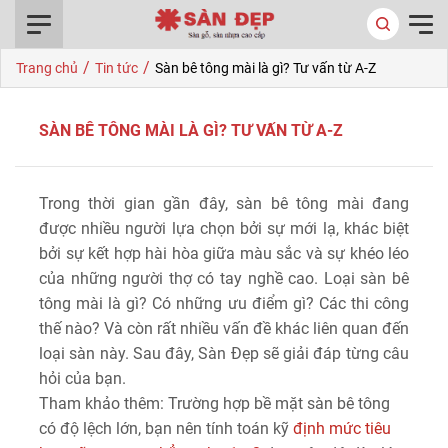
0916.422.522
/
/
Trang chủ
Tin tức
Sàn bê tông mài là gì? Tư vấn từ A-Z
SÀN BÊ TÔNG MÀI LÀ GÌ? TƯ VẤN TỪ A-Z
Trong thời gian gần đây, sàn bê tông mài đang
được nhiều người lựa chọn bởi sự mới lạ, khác biệt
bởi sự kết hợp hài hòa giữa màu sắc và sự khéo léo
của những người thợ có tay nghề cao. Loại sàn bê
tông mài là gì? Có những ưu điểm gì? Các thi công
thế nào? Và còn rất nhiều vấn đề khác liên quan đến
loại sàn này. Sau đây, Sàn Đẹp sẽ giải đáp từng câu
hỏi của bạn.
Tham khảo thêm: Trường hợp bề mặt sàn bê tông
có độ lệch lớn, bạn nên tính toán kỹ
định mức tiêu