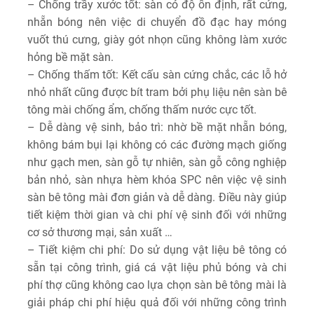
– Chống trầy xước tốt: sàn có độ ổn định, rất cứng,
nhẵn bóng nên việc di chuyển đồ đạc hay móng
vuốt thú cưng, giày gót nhọn cũng không làm xước
hỏng bề mặt sàn.
– Chống thấm tốt: Kết cấu sàn cứng chắc, các lỗ hở
nhỏ nhất cũng được bít tram bởi phụ liệu nên sàn bê
tông mài chống ẩm, chống thấm nước cực tốt.
– Dễ dàng vệ sinh, bảo trì: nhờ bề mặt nhẵn bóng,
không bám bụi lại không có các đường mạch giống
như gạch men, sàn gỗ tự nhiên, sàn gỗ công nghiệp
bản nhỏ, sàn nhựa hèm khóa SPC nên việc vệ sinh
sàn bê tông mài đơn giản và dễ dàng. Điều này giúp
tiết kiệm thời gian và chi phí vệ sinh đối với những
cơ sở thương mại, sản xuất …
– Tiết kiệm chi phí: Do sử dụng vật liệu bê tông có
sẵn tại công trình, giá cá vật liệu phủ bóng và chi
phí thợ cũng không cao lựa chọn sàn bê tông mài là
giải pháp chi phí hiệu quả đối với những công trình