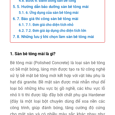
Bước 6: Đánh bóng sàn bê tông
5. Hướng dẫn bảo dưỡng sàn bê tông mài
6. Ứng dụng của sàn bê tông mài
7. Báo giá thi công sàn bê tông mài
7.1. Đơn giá cho diện tích nhỏ
7.2. Đơn giá áp dụng cho diện tích lớn
8. Những lưu ý khi chọn làm sàn bê tông mài
1. Sàn bê tông mài là gì?
Bê tông mài (Polished Concrete) là loại sàn bê tông
có bề mặt bóng, láng mịn được tạo ra từ công nghệ
xử lý bề mặt bê tông mới kết hợp với vật liêu phụ là
hạt đá granite. Bề mặt sàn được mài nhẵn nhụi để
loại bỏ những khu vực bị gồ nghề, các khu vực lỗ
nhỏ li ti thì được lấp đầy bởi chất phụ gia Hardener
(đây là một loại bột chuyên dùng để xoa nền các
công trình, giúp đánh bóng, tăng cường độ cứng
cho mặt sàn và có nhiều màu sắc khác nhau như