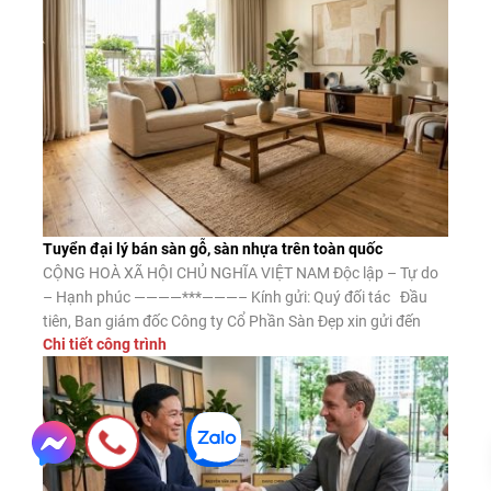
Tuyển đại lý bán sàn gỗ, sàn nhựa trên toàn quốc
CỘNG HOÀ XÃ HỘI CHỦ NGHĨA VIỆT NAM Độc lập – Tự do
– Hạnh phúc ————***———– Kính gửi: Quý đối tác Đầu
tiên, Ban giám đốc Công ty Cổ Phần Sàn Đẹp xin gửi đến
Chi tiết công trình
Quý đối tác lời chào trân trọng, lời chúc may mắn và thành
công. Công ty CP Sàn […]