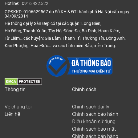
Thi công lắp
25.000đ/m²
Tùy độ khó – dễ
Hotline:
0916.422.522
đặt
trở lên
công trình
GPĐKKD: 0106629567 do Sở KH & ĐT thành phố Hà Nội cấp ngày
04/09/2014
Phụ kiện
Xốp lót chỉ dùng
Từ
Hệ thống đại lý Sàn Đẹp có tại các quận: Long Biên,
(nẹp, len
cho ván hèm
25.000đ/md
Hà Đông, Thanh Xuân, Tây Hồ, Đống Đa, Ba Đình, Hoàn Kiếm,
tường)
khóa
Từ Liêm… các huyện: Gia Lâm, Thanh Trì, Thường Tín, Đông Anh,
Đan Phượng, Hoài Đức… và các tỉnh miền Bắc, miền Trung.
Lát sàn nhựa giả đá phòng bếp
Những ưu điểm chỉ sàn nhựa giả đá cao
Thông tin
Chính sách
cấp mới có
Hầu hết các trang web đều nói sàn nhựa chống
Về chúng tôi
Chính sách đại lý
nước, nhưng tại
Sandep.vn
, chúng tôi muốn bạn biết
Liên hệ
Chính sách bảo hành
thêm những ưu điểm vượt trội này:
Điều khoản sử dụng
– Vân đá sang trọng, đa dạng mẫu mã, phù hợp
Chính sách bảo mật
Chính sách bán hàng
nhiều phong cách