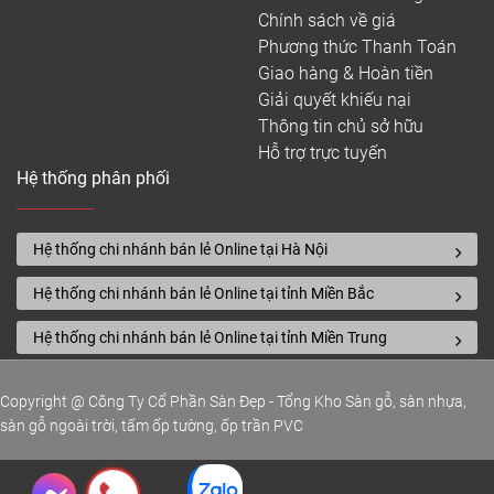
Chính sách về giá
– Không lo ẩm mốc, phù hợp khí hậu Việt Nam
Phương thức Thanh Toán
– Chống cong vênh, co ngót, ít trầy xước
Giao hàng & Hoàn tiền
Giải quyết khiếu nại
– Nhiều loại dễ lắp đặt, tiết kiệm thời gian
Thông tin chủ sở hữu
– Lau chùi đơn giản, giữ bề mặt luôn sạch đẹp
Hỗ trợ trực tuyến
Hệ thống phân phối
– Tạo cảm giác êm chân, dễ chịu khi sử dụng
– Nhiều phân khúc, phù hợp ngân sách khác nhau
Hệ thống chi nhánh bán lẻ Online tại Hà Nội
Giải pháp thay thế đá tự nhiên vừa đẹp, bền lại
tiết kiệm chi phí.
Hệ thống chi nhánh bán lẻ Online tại tỉnh Miền Bắc
–
Ván sàn nhựa
giả đá dày 2mm, 3mm, 4mm, 5mm,
Hệ thống chi nhánh bán lẻ Online tại tỉnh Miền Trung
6mm, 8mm.
Copyright @ Công Ty Cổ Phần Sàn Đẹp - Tổng Kho Sàn gỗ, sàn nhựa,
sàn gỗ ngoài trời, tấm ốp tường, ốp trần PVC
Mẫu sàn nhựa vân đá dán keo
Phân loại sàn nhựa giả đá phổ biến nhất