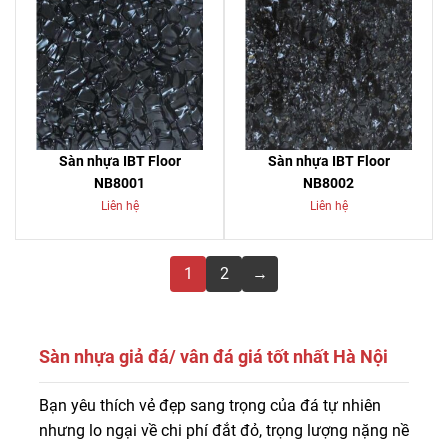
Sàn nhựa IBT Floor
Sàn nhựa IBT Floor
NB8001
NB8002
Liên hệ
Liên hệ
1
2
→
Sàn nhựa giả đá/ vân đá giá tốt nhất Hà Nội
Sàn nhựa giả đá là lựa chọn lý tưởng dành cho ai đang
Bạn yêu thích vẻ đẹp sang trọng của đá tự nhiên
tìm kiếm một loại vật liệu lát sàn vừa sang trọng, vừa
nhưng lo ngại về chi phí đắt đỏ, trọng lượng nặng nề
bền đẹp mà lại dễ dàng vệ sinh.