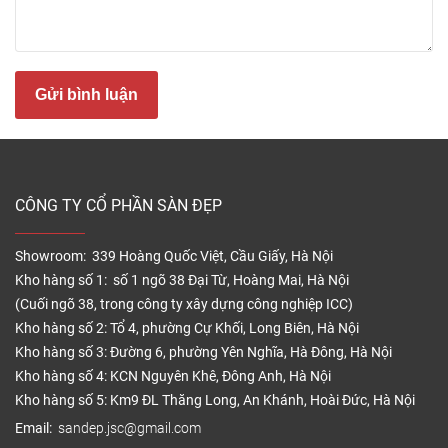
Năm 2026, giá sàn nhựa giả đá tùy thuộc vào
chủng loại, thương hiệu và xuất xứ. Đây là lựa chọn
thay thế gạch men, đá tự nhiên với chi phí hợp lý và
Gửi bình luận
thẩm mỹ sang trọng.
Đơn giá
Hạng mục
tham khảo
Ghi chú
CÔNG TY CỔ PHẦN SÀN ĐẸP
(VNĐ)
Sàn nhựa
Showroom: 339 Hoàng Quốc Việt, Cầu Giấy, Hà Nội
Từ
Tùy độ dày &
giả đá dán
Kho hàng số 1: số 1 ngõ 38 Đại Từ, Hoàng Mai, Hà Nội
85.000đ/m²
loại keo
keo
(Cuối ngõ 38, trong công ty xây dựng công nghiệp ICC)
Kho hàng số 2: Tổ 4, phường Cự Khối, Long Biên, Hà Nội
Sàn nhựa
Kho hàng số 3: Đường 6, phường Yên Nghĩa, Hà Đông, Hà Nội
giả đá hèm
Từ
Giá cho đơn
Kho hàng số 4: KCN Nguyên Khê, Đông Anh, Hà Nội
khóa
230.000đ/m²
hàng ≥30m²
Kho hàng số 5: Km9 ĐL Thăng Long, An Khánh, Hoài Đức, Hà Nội
(≥4mm)
Email:
sandep.jsc@gmail.com