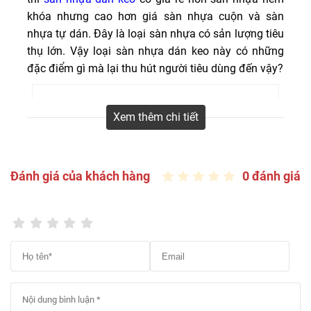
giả đá, giả thảm, giả bê tông đẹp, chất lượng cao nhập
khóa nhưng cao hơn giá sàn nhựa cuộn và sàn
khẩu và nội địa.
nhựa tự dán. Đây là loại sàn nhựa có sản lượng tiêu
thụ lớn. Vậy loại sàn nhựa dán keo này có những
đặc điểm gì mà lại thu hút người tiêu dùng đến vậy?
thi công sàn nhựa vinyl dán keo vân gỗ chuyên
Xem thêm chi tiết
nghiệp
Báo giá sàn nhựa dán keo rẻ nhất 2026
Đánh giá của khách hàng
0 đánh giá
Giá sàn nhựa dán keo 2mm, 3mm từ
135.000đ/m2
– 250.000đ/m2
tùy loại. Bạn hãy xem chi tiết giá
các dòng sản phẩm phổ biến nhất trên thị trường
hiện nay dưới đây:
Đơn giá
Sàn nhựa
Xuất
Quy cách
dán keo
xứ
(đ/m2)