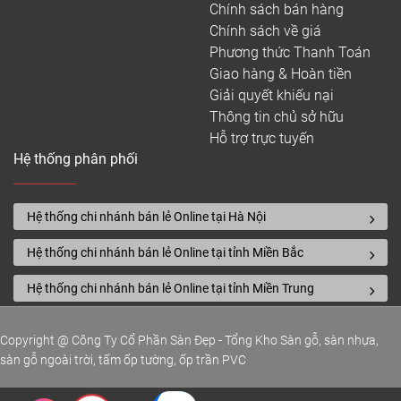
Sàn nhựa
914 * 152 * (2
Việt
Chính sách bán hàng
–
Galamax
– 3)
Nam
Chính sách về giá
210.000
Phương thức Thanh Toán
Giao hàng & Hoàn tiền
170.000
Sàn nhựa
914 * 152 * (2
Hàn
Giải quyết khiếu nại
–
Aimaru
– 3)
Quốc
Thông tin chủ sở hữu
250.000
Hỗ trợ trực tuyến
150.000
Hệ thống phân phối
Sàn nhựa
Hàn
914 * 152 * 2
–
MSFloor
Quốc
220.000
Hệ thống chi nhánh bán lẻ Online tại Hà Nội
170.000
Sàn nhựa
Việt
Hệ thống chi nhánh bán lẻ Online tại tỉnh Miền Bắc
914 * 152 * 2
–
3K Vinyl
Nam
230.000
Hệ thống chi nhánh bán lẻ Online tại tỉnh Miền Trung
180.000
Sàn nhựa
914 * 152 * (2
Hàn
–
Copyright @ Công Ty Cổ Phần Sàn Đẹp - Tổng Kho Sàn gỗ, sàn nhựa,
Arize
– 3)
Quốc
250.000
sàn gỗ ngoài trời, tấm ốp tường, ốp trần PVC