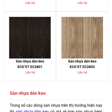
Liên hệ
Liên hệ
Sàn nhựa dán keo
Sàn nhựa dán keo
ECO’ST EC2801
ECO’ST EC2803
Liên hệ
Liên hệ
Sàn nhựa dán keo
Kho bán sàn nhựa dán keo giá rẻ tại Hà Nội. Chúng tôi
Trong số các dòng sàn nhựa trên thị trường hiện nay
cung cấp sàn nhựa dán keo giả gỗ, sàn nhựa dán keo
thì
sàn nhựa dán keo
có giá rẻ hơn sàn nhựa hèm