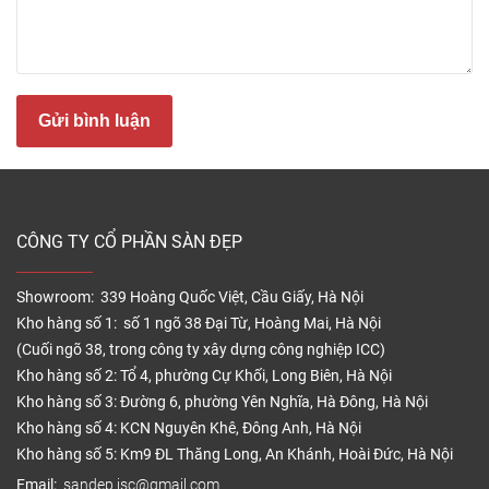
Sàn nhựa
914.4 * 152.4
Việt
135.000
Galaxy
* 2
Nam
Gửi bình luận
Sàn nhựa
914.4 * 152.4
Việt
170.000
Bosst
* 2
Nam
Sàn nhựa
1219.2 *
Hàn
120.000
CÔNG TY CỔ PHẦN SÀN ĐẸP
Mines
152.2 * 4
Quốc
Showroom: 339 Hoàng Quốc Việt, Cầu Giấy, Hà Nội
914.4 * 152.4
Kho hàng số 1: số 1 ngõ 38 Đại Từ, Hoàng Mai, Hà Nội
* 2
130.000
Sàn nhựa
Hàn
(Cuối ngõ 38, trong công ty xây dựng công nghiệp ICC)
IBT Floor
Quốc
457.2 * 457.2
160.000
Kho hàng số 2: Tổ 4, phường Cự Khối, Long Biên, Hà Nội
* 3
Kho hàng số 3: Đường 6, phường Yên Nghĩa, Hà Đông, Hà Nội
Kho hàng số 4: KCN Nguyên Khê, Đông Anh, Hà Nội
Kho hàng số 5: Km9 ĐL Thăng Long, An Khánh, Hoài Đức, Hà Nội
Sàn nhựa
914.4 * 152.4
Hàn
175.000
Email:
sandep.jsc@gmail.com
Eco’st
* 2.5
Quốc