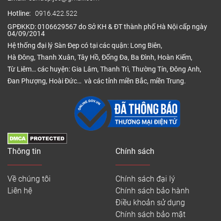
Hotline:
0916.422.522
914.4 * 152.4
GPĐKKD: 0106629567 do Sở KH & ĐT thành phố Hà Nội cấp ngày
04/09/2014
* 2
125.000
Hệ thống đại lý Sàn Đẹp có tại các quận: Long Biên,
Sàn nhựa
457.2 * 457.2
Thụy
Hà Đông, Thanh Xuân, Tây Hồ, Đống Đa, Ba Đình, Hoàn Kiếm,
160.000
IDE Floor
* 3
Điển
Từ Liêm… các huyện: Gia Lâm, Thanh Trì, Thường Tín, Đông Anh,
290.000
Đan Phượng, Hoài Đức… và các tỉnh miền Bắc, miền Trung.
914.4 * 152.4
* 3
Sàn nhựa
914.4 * 152.4
Hàn
130.000
Rosafloor
* 1.8
Quốc
Thông tin
Chính sách
180.000
Sàn nhựa
1220 *
Việt
–
Về chúng tôi
Chính sách đại lý
Glotex
152 * (2 – 3)
Nam
Liên hệ
Chính sách bảo hành
220.000
Điều khoản sử dụng
Chính sách bảo mật
160.000