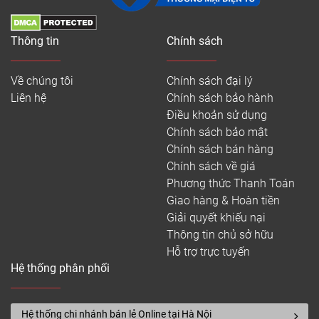
quyết định độ dẻo dai, khả năng chịu lực và
chống cong vênh của sản phẩm.
Thông tin
Chính sách
Lớp keo dán và lớp đế:
Mặt sau được quét sẵn
lớp keo có độ bám dính cực cao, phủ bên
Về chúng tôi
Chính sách đại lý
ngoài bằng lớp giấy decal bóc dán tiện lợi.
Liên hệ
Chính sách bảo hành
Điều khoản sử dụng
Chính sách bảo mật
Màu sắc và chất lượng sàn nhựa vinyl giả gỗ tự bóc dán
Chính sách bán hàng
Chính sách về giá
Có nên lát sàn nhựa tự dính không?
Phương thức Thanh Toán
Giao hàng & Hoàn tiền
Để trả lời cho câu hỏi có nên sử dụng sàn nhựa dán
Giải quyết khiếu nại
keo sẵn hay không, chúng ta cần phân tích khách
Thông tin chủ sở hữu
quan cả hai mặt ưu và nhược điểm của dòng sản
Hỗ trợ trực tuyến
phẩm này.
Hệ thống phân phối
– Mẫu mã đa dạng từ vân gỗ sồi ấm áp, vân đá
hiện đại đến vân thảm sang trọng, phù hợp với mọi
Hệ thống chi nhánh bán lẻ Online tại Hà Nội