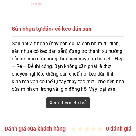
Liên hệ
Sàn nhựa tự dán/ có keo dán sẵn
Sàn nhựa tự dán (hay sàn nhựa tự dính) chính là lựa
Sàn nhựa tự dán
(hay còn gọi là sàn nhựa tự dính,
chọn hoàn hảo khi bạn đang tìm kiếm một giải pháp lát
sàn nhựa có keo dán sẵn) đang trở thành xu hướng
sàn giá rẻ, đẹp mắt và dễ thi công.
cải tạo nhà cửa hàng đầu hiện nay nhờ tiêu chí: Đẹp
– Rẻ – Dễ thi công. Bạn không cần phải là thợ
chuyên nghiệp, không cần chuẩn bị keo dán lỉnh
kỉnh mà vẫn có thể tự tay thay “áo mới” cho nền nhà
của mình chỉ trong vài giờ đồng hồ. Vậy loại sàn
này có cấu tạo thế nào, độ bền ra sao và bảng giá
Xem thêm chi tiết
mới nhất là bao nhiêu? Hãy cùng sandep.vn tìm
hiểu chi tiết ngay dưới đây!
Đánh giá của khách hàng
0 đánh giá
Mặt sau ván sàn nhựa tự dán giả gỗ