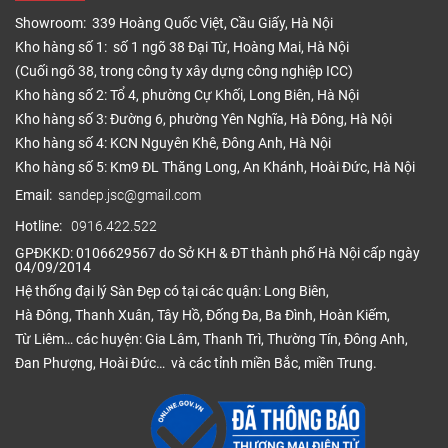
dụng ở mặt dưới và được bảo vệ bởi một lớp decal
Showroom: 339 Hoàng Quốc Việt, Cầu Giấy, Hà Nội
mỏng. Khi thi công, người dùng chỉ cần bóc lớp
Kho hàng số 1: số 1 ngõ 38 Đại Từ, Hoàng Mai, Hà Nội
decal này ra và dán trực tiếp tấm sàn xuống nền
(Cuối ngõ 38, trong công ty xây dựng công nghiệp ICC)
nhà.
Kho hàng số 2: Tổ 4, phường Cự Khối, Long Biên, Hà Nội
Một tấm sàn nhựa tự dính tiêu chuẩn thường có độ
Kho hàng số 3: Đường 6, phường Yên Nghĩa, Hà Đông, Hà Nội
dày từ 1.5mm đến 2mm, được cấu tạo chặt chẽ bởi
Kho hàng số 4: KCN Nguyên Khê, Đông Anh, Hà Nội
4 lớp chức năng sau:
Kho hàng số 5: Km9 ĐL Thăng Long, An Khánh, Hoài Đức, Hà Nội
Email:
sandep.jsc@gmail.com
Lớp bề mặt (Wear layer):
Lớp phủ trong suốt
chống tia UV, bảo vệ sàn khỏi trầy xước, mài
Hotline:
0916.422.522
mòn và giúp bề mặt không bị phai màu dưới
GPĐKKD: 0106629567 do Sở KH & ĐT thành phố Hà Nội cấp ngày
04/09/2014
ánh nắng.
Hệ thống đại lý Sàn Đẹp có tại các quận: Long Biên,
Lớp vân gỗ (Film màu):
Lớp chứa họa tiết vân
Hà Đông, Thanh Xuân, Tây Hồ, Đống Đa, Ba Đình, Hoàn Kiếm,
gỗ, vân đá hoặc vân thảm được in công nghệ
Từ Liêm… các huyện: Gia Lâm, Thanh Trì, Thường Tín, Đông Anh,
cao, mang lại vẻ đẹp chân thực, sắc nét không
Đan Phượng, Hoài Đức… và các tỉnh miền Bắc, miền Trung.
thua kém gỗ tự nhiên.
Lớp cốt nhựa (Base layer):
Thành phần chính
là nhựa PVC nguyên sinh kết hợp với bột đá,