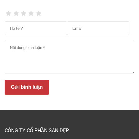
Báo giá sàn nhựa tự dính mới nhất 2026
Sàn nhựa tự dính bao nhiêu tiền 1m2? Hiện nay, sàn
nhựa tự dính do Sàn Đẹp phân phối có giá từ
65.000đ/ m2
.
Ngoài chi phí vật liệu sàn, khi hoàn thiện sàn nhà,
bạn cần một số loại phụ kiện như: nẹp hoặc len
chân tường, nẹp cửa … có giá từ 30,000đ/ mét dài +
chi phí nhân công (nếu có) + chi phí vận chuyển
(nếu có).
Gửi bình luận
Cấu tạo miếng dán sàn nhựa tự dính
Sàn nhựa tự dán là gì?
Sàn nhựa tự dán là dòng vật liệu lót sàn bằng nhựa
CÔNG TY CỔ PHẦN SÀN ĐẸP
PVC được tích hợp sẵn một lớp keo dán chuyên