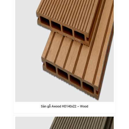
Sàn gỗ Awood HD140x22 – Wood