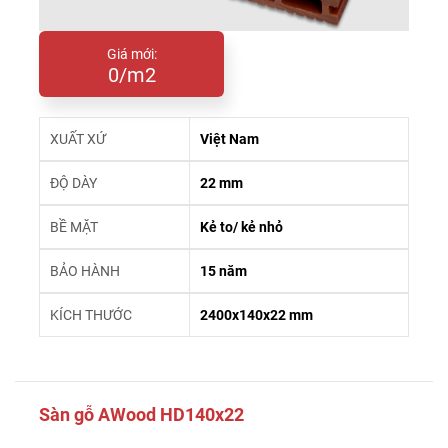
Giá mới:
0/m2
XUẤT XỨ
Việt Nam
ĐỘ DÀY
22 mm
BỀ MẶT
Kẻ to/ kẻ nhỏ
BẢO HÀNH
15 năm
KÍCH THƯỚC
2400x140x22 mm
Sàn gỗ AWood HD140x22