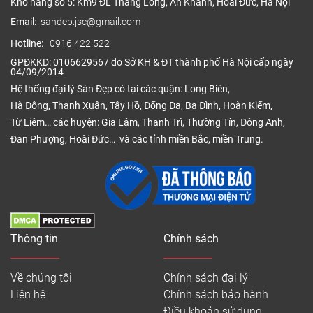
Kho hàng số 5: Km9 ĐL Thăng Long, An Khánh, Hoài Đức, Hà Nội
Email:
sandep.jsc@gmail.com
Hotline:
0916.422.522
GPĐKKD: 0106629567 do Sở KH & ĐT thành phố Hà Nội cấp ngày
04/09/2014
Hệ thống đại lý Sàn Đẹp có tại các quận: Long Biên,
Hà Đông, Thanh Xuân, Tây Hồ, Đống Đa, Ba Đình, Hoàn Kiếm,
Từ Liêm… các huyện: Gia Lâm, Thanh Trì, Thường Tín, Đông Anh,
Đan Phượng, Hoài Đức… và các tỉnh miền Bắc, miền Trung.
Thông tin
Chính sách
Về chúng tôi
Chính sách đại lý
Liên hệ
Chính sách bảo hành
Điều khoản sử dụng